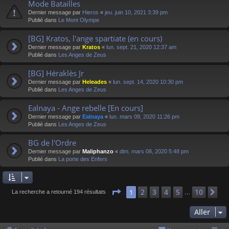
Mode Batailles
Dernier message par
Hieros
«
jeu. juin 10, 2021 3:39 pm
Publié dans
Le Mont Olympe
[BG] Kratos, l'ange spartiate (en cours)
Dernier message par
Kratos
«
lun. sept. 21, 2020 12:37 am
Publié dans
Les Anges de Zeus
[BG] Héraklès Jr
Dernier message par
Heleades
«
lun. sept. 14, 2020 10:30 pm
Publié dans
Les Anges de Zeus
Ealnaya - Ange rebelle [En cours]
Dernier message par
Ealnaya
«
lun. mars 09, 2020 11:26 pm
Publié dans
Les Anges de Zeus
BG de l'Ordre
Dernier message par
Maliphanzo
«
dim. mars 08, 2020 5:48 pm
Publié dans
La porte des Enfers
Page
1
sur
10
2
3
4
5
10
1
Su
La recherche a retourné 194 résultats
…
Aller