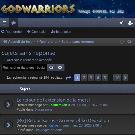
ac
Rechercher
or
Connexion
Inscription
on
ns
co
u
ne
cri
Accueil du forum
Rechercher
Sujets sans réponse
R
e
ur
m
xi
pti
Sujets sans réponse
c
ci
s
on
on
Aller sur la recherche avancée
h
Rechercher
Recherche avancée
s
e
r
Page
1
sur
10
2
3
4
5
10
1
Su
La recherche a retourné 194 résultats
…
c
Sujets
h
e
Le retour de l'extension de la mort !
r
Dernier message par
LordKraken
«
jeu. juil. 09, 2026 7:35 am
Publié dans
Discussions
[BG] Retour Kaïros - Arrivée Ohko Deukalion
Dernier message par
Kaïros
«
sam. mars 28, 2026 9:08 pm
Publié dans
Les Anges de Zeus