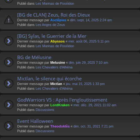
Publié dans
Les Marinas de Poséidon
[BG de CLAN] Zeus, Roi des Dieux
Dernier message par
Asclépias
«
dim. sept. 14, 2025 2:24 am
Publié dans
Les Anges de Zeus
[BG] Sylas, le Guerrier de la Mer
Dernier message par
Abyssos
«
mer. août 06, 2025 5:11 pm
Publié dans
Les Marinas de Poséidon
BG de Mélusine
Dernier message par
Melusine
«
dim. juin 29, 2025 7:10 am
Publié dans
Les Chevaliers d'Athéna
Mictlan, le silence qui écorche
Dernier message par
Mictlan
«
jeu. mai 15, 2025 1:33 pm
Publié dans
Les Chevaliers d'Athéna
GodWarriors V5 : Après l'engloutissement
Dernier message par
LordKraken
«
mer. déc. 29, 2021 11:02 am
Publié dans
Discussions
Event Halloween
Dernier message par
Theodoklès
«
dim. oct. 31, 2021 7:21 pm
Publié dans
Discussions