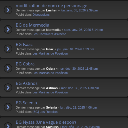
modification de nom de personnage
Dernier message par
Lushen
«
lun. janv. 05, 2026 2:39 pm
Publié dans
Discussions
BG de Mermedia
Dernier message par
Mermedia
«
sam. janv. 03, 2026 5:14 pm
Publié dans
Les Chevaliers d'Athéna
BG Isaac
Dernier message par
Isaac
«
jeu. janv. 01, 2026 1:39 pm
Publié dans
Les Marinas de Poséidon
BG Cobra
Dernier message par
Cobra
«
mar. déc. 30, 2025 11:45 pm
Publié dans
Les Marinas de Poséidon
BG Astinos
Dernier message par
Astinos
«
mar. déc. 30, 2025 4:30 pm
Publié dans
Les Marinas de Poséidon
BG Selenia
Dernier message par
Selenia
«
lun. déc. 29, 2025 4:06 pm
Publié dans
[BG] Les Rebelles
BG Nyssa (Une vague d'espoir)
Dernier message par
Sov3liss
«
mer. déc. 03, 2025 4:38 pm