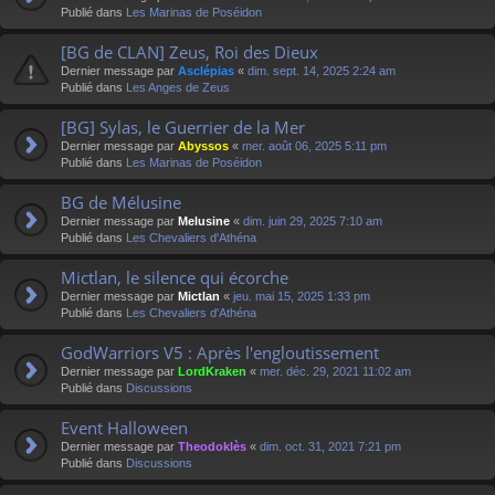
Publié dans
Les Marinas de Poséidon
[BG de CLAN] Zeus, Roi des Dieux
Dernier message par
Asclépias
«
dim. sept. 14, 2025 2:24 am
Publié dans
Les Anges de Zeus
[BG] Sylas, le Guerrier de la Mer
Dernier message par
Abyssos
«
mer. août 06, 2025 5:11 pm
Publié dans
Les Marinas de Poséidon
BG de Mélusine
Dernier message par
Melusine
«
dim. juin 29, 2025 7:10 am
Publié dans
Les Chevaliers d'Athéna
Mictlan, le silence qui écorche
Dernier message par
Mictlan
«
jeu. mai 15, 2025 1:33 pm
Publié dans
Les Chevaliers d'Athéna
GodWarriors V5 : Après l'engloutissement
Dernier message par
LordKraken
«
mer. déc. 29, 2021 11:02 am
Publié dans
Discussions
Event Halloween
Dernier message par
Theodoklès
«
dim. oct. 31, 2021 7:21 pm
Publié dans
Discussions