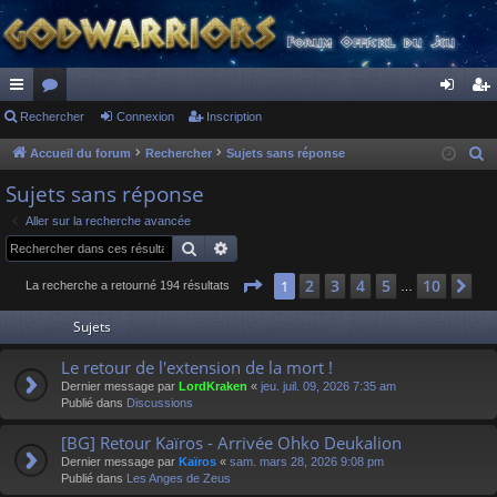
ac
Rechercher
or
Connexion
Inscription
on
ns
co
u
ne
cri
Accueil du forum
Rechercher
Sujets sans réponse
R
e
ur
m
xi
pti
Sujets sans réponse
c
ci
s
on
on
Aller sur la recherche avancée
h
Rechercher
Recherche avancée
s
e
r
Page
1
sur
10
2
3
4
5
10
1
Su
La recherche a retourné 194 résultats
…
c
Sujets
h
e
Le retour de l'extension de la mort !
r
Dernier message par
LordKraken
«
jeu. juil. 09, 2026 7:35 am
Publié dans
Discussions
[BG] Retour Kaïros - Arrivée Ohko Deukalion
Dernier message par
Kaïros
«
sam. mars 28, 2026 9:08 pm
Publié dans
Les Anges de Zeus