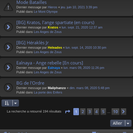
Mode Batailles
Dernier message par
Hieros
«
jeu. juin 10, 2021 3:39 pm
Publié dans
Le Mont Olympe
[BG] Kratos, l'ange spartiate (en cours)
Dernier message par
Kratos
«
lun. sept. 21, 2020 12:37 am
Publié dans
Les Anges de Zeus
[BG] Héraklès Jr
Dernier message par
Heleades
«
lun. sept. 14, 2020 10:30 pm
Publié dans
Les Anges de Zeus
Ealnaya - Ange rebelle [En cours]
Dernier message par
Ealnaya
«
lun. mars 09, 2020 11:26 pm
Publié dans
Les Anges de Zeus
BG de l'Ordre
Dernier message par
Maliphanzo
«
dim. mars 08, 2020 5:48 pm
Publié dans
La porte des Enfers
Page
1
sur
10
2
3
4
5
10
1
Su
La recherche a retourné 194 résultats
…
Aller