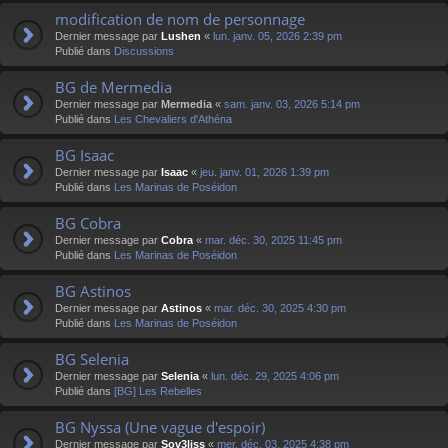
modification de nom de personnage
Dernier message par
Lushen
«
lun. janv. 05, 2026 2:39 pm
Publié dans
Discussions
BG de Mermedia
Dernier message par
Mermedia
«
sam. janv. 03, 2026 5:14 pm
Publié dans
Les Chevaliers d'Athéna
BG Isaac
Dernier message par
Isaac
«
jeu. janv. 01, 2026 1:39 pm
Publié dans
Les Marinas de Poséidon
BG Cobra
Dernier message par
Cobra
«
mar. déc. 30, 2025 11:45 pm
Publié dans
Les Marinas de Poséidon
BG Astinos
Dernier message par
Astinos
«
mar. déc. 30, 2025 4:30 pm
Publié dans
Les Marinas de Poséidon
BG Selenia
Dernier message par
Selenia
«
lun. déc. 29, 2025 4:06 pm
Publié dans
[BG] Les Rebelles
BG Nyssa (Une vague d'espoir)
Dernier message par
Sov3liss
«
mer. déc. 03, 2025 4:38 pm