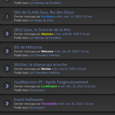
Publié dans
Les Marinas de Poséidon
[BG de CLAN] Zeus, Roi des Dieux
Dernier message par
Asclépias
«
dim. sept. 14, 2025 2:24 am
Publié dans
Les Anges de Zeus
[BG] Sylas, le Guerrier de la Mer
Dernier message par
Abyssos
«
mer. août 06, 2025 5:11 pm
Publié dans
Les Marinas de Poséidon
BG de Mélusine
Dernier message par
Melusine
«
dim. juin 29, 2025 7:10 am
Publié dans
Les Chevaliers d'Athéna
Mictlan, le silence qui écorche
Dernier message par
Mictlan
«
jeu. mai 15, 2025 1:33 pm
Publié dans
Les Chevaliers d'Athéna
GodWarriors V5 : Après l'engloutissement
Dernier message par
LordKraken
«
mer. déc. 29, 2021 11:02 am
Publié dans
Discussions
Event Halloween
Dernier message par
Theodoklès
«
dim. oct. 31, 2021 7:21 pm
Publié dans
Discussions