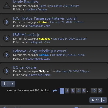
Mode Batailles
Dernier message par
Hieros
«
jeu. juin 10, 2021 3:39 pm
Publié dans
Le Mont Olympe
[BG] Kratos, l'ange spartiate (en cours)
Dernier message par
Kratos
«
lun. sept. 21, 2020 12:37 am
Publié dans
Les Anges de Zeus
[BG] Héraklès Jr
Dernier message par
Heleades
«
lun. sept. 14, 2020 10:30 pm
Publié dans
Les Anges de Zeus
Ealnaya - Ange rebelle [En cours]
Dernier message par
Ealnaya
«
lun. mars 09, 2020 11:26 pm
Publié dans
Les Anges de Zeus
BG de l'Ordre
Dernier message par
Maliphanzo
«
dim. mars 08, 2020 5:48 pm
Publié dans
La porte des Enfers
Page
1
sur
10
2
3
4
5
10
1
Su
La recherche a retourné 194 résultats
…
Aller