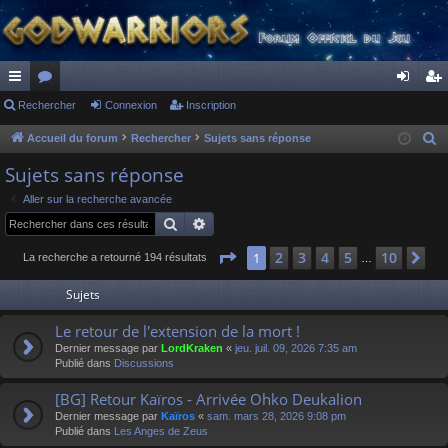
ac
Rechercher
or
Connexion
Inscription
on
ns
co
u
ne
cri
Accueil du forum
Rechercher
Sujets sans réponse
R
e
ur
m
xi
pti
Sujets sans réponse
c
ci
s
on
on
Aller sur la recherche avancée
h
Rechercher
Recherche avancée
s
e
r
Page
1
sur
10
2
3
4
5
10
1
Su
La recherche a retourné 194 résultats
…
c
Sujets
h
e
Le retour de l'extension de la mort !
r
Dernier message par
LordKraken
«
jeu. juil. 09, 2026 7:35 am
Publié dans
Discussions
[BG] Retour Kaïros - Arrivée Ohko Deukalion
Dernier message par
Kaïros
«
sam. mars 28, 2026 9:08 pm
Publié dans
Les Anges de Zeus