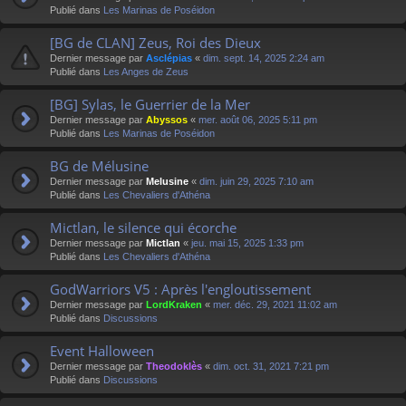
Publié dans
Les Marinas de Poséidon
[BG de CLAN] Zeus, Roi des Dieux
Dernier message par
Asclépias
«
dim. sept. 14, 2025 2:24 am
Publié dans
Les Anges de Zeus
[BG] Sylas, le Guerrier de la Mer
Dernier message par
Abyssos
«
mer. août 06, 2025 5:11 pm
Publié dans
Les Marinas de Poséidon
BG de Mélusine
Dernier message par
Melusine
«
dim. juin 29, 2025 7:10 am
Publié dans
Les Chevaliers d'Athéna
Mictlan, le silence qui écorche
Dernier message par
Mictlan
«
jeu. mai 15, 2025 1:33 pm
Publié dans
Les Chevaliers d'Athéna
GodWarriors V5 : Après l'engloutissement
Dernier message par
LordKraken
«
mer. déc. 29, 2021 11:02 am
Publié dans
Discussions
Event Halloween
Dernier message par
Theodoklès
«
dim. oct. 31, 2021 7:21 pm
Publié dans
Discussions