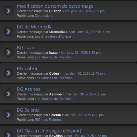
modification de nom de personnage
Dernier message par
Lushen
«
lun. janv. 05, 2026 2:39 pm
Publié dans
Discussions
BG de Mermedia
Dernier message par
Mermedia
«
sam. janv. 03, 2026 5:14 pm
Publié dans
Les Chevaliers d'Athéna
BG Isaac
Dernier message par
Isaac
«
jeu. janv. 01, 2026 1:39 pm
Publié dans
Les Marinas de Poséidon
BG Cobra
Dernier message par
Cobra
«
mar. déc. 30, 2025 11:45 pm
Publié dans
Les Marinas de Poséidon
BG Astinos
Dernier message par
Astinos
«
mar. déc. 30, 2025 4:30 pm
Publié dans
Les Marinas de Poséidon
BG Selenia
Dernier message par
Selenia
«
lun. déc. 29, 2025 4:06 pm
Publié dans
[BG] Les Rebelles
BG Nyssa (Une vague d'espoir)
Dernier message par
Sov3liss
«
mer. déc. 03, 2025 4:38 pm