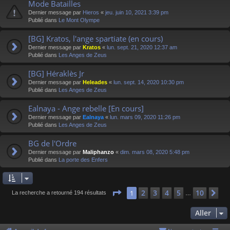
Mode Batailles
Dernier message par
Hieros
«
jeu. juin 10, 2021 3:39 pm
Publié dans
Le Mont Olympe
[BG] Kratos, l'ange spartiate (en cours)
Dernier message par
Kratos
«
lun. sept. 21, 2020 12:37 am
Publié dans
Les Anges de Zeus
[BG] Héraklès Jr
Dernier message par
Heleades
«
lun. sept. 14, 2020 10:30 pm
Publié dans
Les Anges de Zeus
Ealnaya - Ange rebelle [En cours]
Dernier message par
Ealnaya
«
lun. mars 09, 2020 11:26 pm
Publié dans
Les Anges de Zeus
BG de l'Ordre
Dernier message par
Maliphanzo
«
dim. mars 08, 2020 5:48 pm
Publié dans
La porte des Enfers
Page
1
sur
10
2
3
4
5
10
1
Su
La recherche a retourné 194 résultats
…
Aller