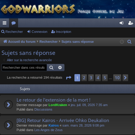
ac
Rechercher
or
Connexion
Inscription
on
ns
co
u
ne
cri
Accueil du forum
Rechercher
Sujets sans réponse
R
e
ur
m
xi
pti
Sujets sans réponse
c
ci
s
on
on
Aller sur la recherche avancée
h
Rechercher
Recherche avancée
s
e
r
Page
1
sur
10
2
3
4
5
10
1
Su
La recherche a retourné 194 résultats
…
c
Sujets
h
e
Le retour de l'extension de la mort !
r
Dernier message par
LordKraken
«
jeu. juil. 09, 2026 7:35 am
Publié dans
Discussions
[BG] Retour Kaïros - Arrivée Ohko Deukalion
Dernier message par
Kaïros
«
sam. mars 28, 2026 9:08 pm
Publié dans
Les Anges de Zeus