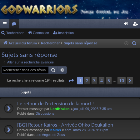
ac
Rechercher
or
Connexion
Inscription
on
ns
co
u
ne
cri
Accueil du forum
Rechercher
Sujets sans réponse
R
e
ur
m
xi
pti
Sujets sans réponse
c
ci
s
on
on
Aller sur la recherche avancée
h
Rechercher
Recherche avancée
s
e
r
Page
1
sur
10
2
3
4
5
10
1
Su
La recherche a retourné 194 résultats
…
c
Sujets
h
e
Le retour de l'extension de la mort !
r
Dernier message par
LordKraken
«
jeu. juil. 09, 2026 7:35 am
Publié dans
Discussions
[BG] Retour Kaïros - Arrivée Ohko Deukalion
Dernier message par
Kaïros
«
sam. mars 28, 2026 9:08 pm
Publié dans
Les Anges de Zeus