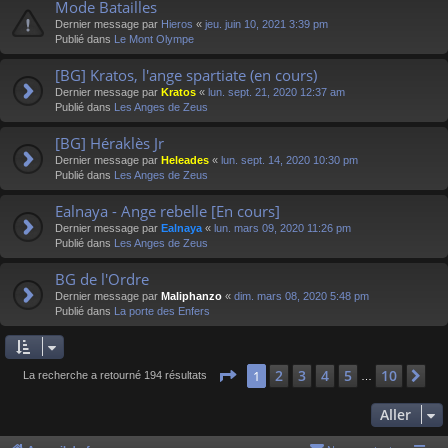
Mode Batailles
Dernier message par
Hieros
«
jeu. juin 10, 2021 3:39 pm
Publié dans
Le Mont Olympe
[BG] Kratos, l'ange spartiate (en cours)
Dernier message par
Kratos
«
lun. sept. 21, 2020 12:37 am
Publié dans
Les Anges de Zeus
[BG] Héraklès Jr
Dernier message par
Heleades
«
lun. sept. 14, 2020 10:30 pm
Publié dans
Les Anges de Zeus
Ealnaya - Ange rebelle [En cours]
Dernier message par
Ealnaya
«
lun. mars 09, 2020 11:26 pm
Publié dans
Les Anges de Zeus
BG de l'Ordre
Dernier message par
Maliphanzo
«
dim. mars 08, 2020 5:48 pm
Publié dans
La porte des Enfers
Page
1
sur
10
2
3
4
5
10
1
Su
La recherche a retourné 194 résultats
…
Aller