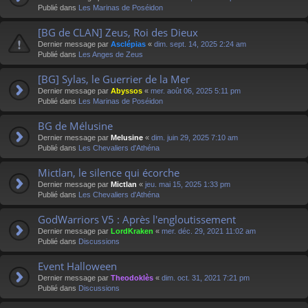
Publié dans
Les Marinas de Poséidon
[BG de CLAN] Zeus, Roi des Dieux
Dernier message par
Asclépias
«
dim. sept. 14, 2025 2:24 am
Publié dans
Les Anges de Zeus
[BG] Sylas, le Guerrier de la Mer
Dernier message par
Abyssos
«
mer. août 06, 2025 5:11 pm
Publié dans
Les Marinas de Poséidon
BG de Mélusine
Dernier message par
Melusine
«
dim. juin 29, 2025 7:10 am
Publié dans
Les Chevaliers d'Athéna
Mictlan, le silence qui écorche
Dernier message par
Mictlan
«
jeu. mai 15, 2025 1:33 pm
Publié dans
Les Chevaliers d'Athéna
GodWarriors V5 : Après l'engloutissement
Dernier message par
LordKraken
«
mer. déc. 29, 2021 11:02 am
Publié dans
Discussions
Event Halloween
Dernier message par
Theodoklès
«
dim. oct. 31, 2021 7:21 pm
Publié dans
Discussions