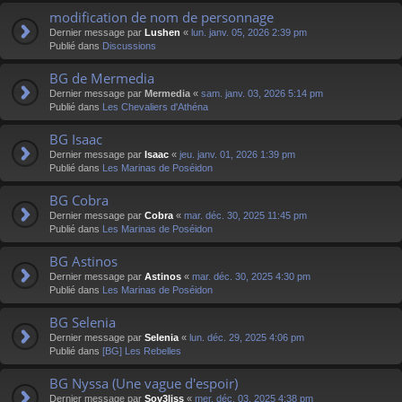
modification de nom de personnage
Dernier message par
Lushen
«
lun. janv. 05, 2026 2:39 pm
Publié dans
Discussions
BG de Mermedia
Dernier message par
Mermedia
«
sam. janv. 03, 2026 5:14 pm
Publié dans
Les Chevaliers d'Athéna
BG Isaac
Dernier message par
Isaac
«
jeu. janv. 01, 2026 1:39 pm
Publié dans
Les Marinas de Poséidon
BG Cobra
Dernier message par
Cobra
«
mar. déc. 30, 2025 11:45 pm
Publié dans
Les Marinas de Poséidon
BG Astinos
Dernier message par
Astinos
«
mar. déc. 30, 2025 4:30 pm
Publié dans
Les Marinas de Poséidon
BG Selenia
Dernier message par
Selenia
«
lun. déc. 29, 2025 4:06 pm
Publié dans
[BG] Les Rebelles
BG Nyssa (Une vague d'espoir)
Dernier message par
Sov3liss
«
mer. déc. 03, 2025 4:38 pm