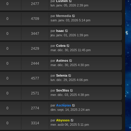
par
Lushen
0
2477
lun. janv. 05, 2026 2:39 pm
par
Mermedia
0
4709
sam. janv. 03, 2026 5:14 pm
par
Isaac
0
3447
jeu. janv. 01, 2026 1:39 pm
par
Cobra
0
2429
mar. déc. 30, 2025 11:45 pm
par
Astinos
0
2444
mar. déc. 30, 2025 4:30 pm
par
Selenia
0
4577
lun. déc. 29, 2025 4:06 pm
par
Sov3liss
0
2571
mer. déc. 03, 2025 4:38 pm
par
Asclépias
0
2774
dim. sept. 14, 2025 2:24 am
par
Abyssos
0
3314
mer. août 06, 2025 5:11 pm