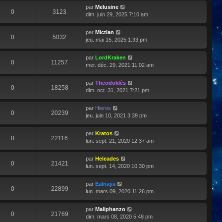
par
Melusine
0
3123
dim. juin 29, 2025 7:10 am
par
Mictlan
0
5032
jeu. mai 15, 2025 1:33 pm
par
LordKraken
0
11257
mer. déc. 29, 2021 11:02 am
par
Theodoklès
0
18258
dim. oct. 31, 2021 7:21 pm
par
Hieros
0
20239
jeu. juin 10, 2021 3:39 pm
par
Kratos
0
22116
lun. sept. 21, 2020 12:37 am
par
Heleades
0
21421
lun. sept. 14, 2020 10:30 pm
par
Ealnaya
0
22899
lun. mars 09, 2020 11:26 pm
par
Maliphanzo
0
21769
dim. mars 08, 2020 5:48 pm