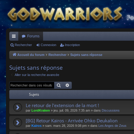
Forums
ac
Rechercher
Connexion
Inscription
co
Accueil du forum
Rechercher
Sujets sans réponse
ur
Sujets sans réponse
ci
Aller sur la recherche avancée
s
Rechercher
Recherche avancée
Sujets
Le retour de l'extension de la mort !
par
LordKraken
»
jeu. juil. 09, 2026 7:35 am
» dans
Discussions
[BG] Retour Kaïros - Arrivée Ohko Deukalion
par
Kaïros
»
sam. mars 28, 2026 9:08 pm
» dans
Les Anges de Zeus