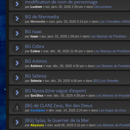
modification de nom de personnage
par
Lushen
»
lun. janv. 05, 2026 2:39 pm
» dans
Discussions
BG de Mermedia
par
Mermedia
»
sam. janv. 03, 2026 5:14 pm
» dans
Les Chevaliers d'Ath
BG Isaac
par
Isaac
»
jeu. janv. 01, 2026 1:39 pm
» dans
Les Marinas de Poséidon
BG Cobra
par
Cobra
»
mar. déc. 30, 2025 11:45 pm
» dans
Les Marinas de Poséidon
BG Astinos
par
Astinos
»
mar. déc. 30, 2025 4:30 pm
» dans
Les Marinas de Poséido
BG Selenia
par
Selenia
»
lun. déc. 29, 2025 4:06 pm
» dans
[BG] Les Rebelles
BG Nyssa (Une vague d'espoir)
par
Sov3liss
»
mer. déc. 03, 2025 4:38 pm
» dans
Les Marinas de Poséid
[BG de CLAN] Zeus, Roi des Dieux
par
Asclépias
»
dim. sept. 14, 2025 2:24 am
» dans
Les Anges de Zeus
[BG] Sylas, le Guerrier de la Mer
par
Abyssos
»
mer. août 06, 2025 5:11 pm
» dans
Les Marinas de Poséid