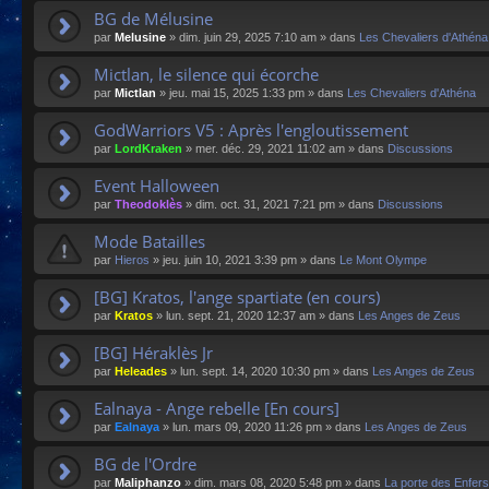
BG de Mélusine
par
Melusine
»
dim. juin 29, 2025 7:10 am
» dans
Les Chevaliers d'Athéna
Mictlan, le silence qui écorche
par
Mictlan
»
jeu. mai 15, 2025 1:33 pm
» dans
Les Chevaliers d'Athéna
GodWarriors V5 : Après l'engloutissement
par
LordKraken
»
mer. déc. 29, 2021 11:02 am
» dans
Discussions
Event Halloween
par
Theodoklès
»
dim. oct. 31, 2021 7:21 pm
» dans
Discussions
Mode Batailles
par
Hieros
»
jeu. juin 10, 2021 3:39 pm
» dans
Le Mont Olympe
[BG] Kratos, l'ange spartiate (en cours)
par
Kratos
»
lun. sept. 21, 2020 12:37 am
» dans
Les Anges de Zeus
[BG] Héraklès Jr
par
Heleades
»
lun. sept. 14, 2020 10:30 pm
» dans
Les Anges de Zeus
Ealnaya - Ange rebelle [En cours]
par
Ealnaya
»
lun. mars 09, 2020 11:26 pm
» dans
Les Anges de Zeus
BG de l'Ordre
par
Maliphanzo
»
dim. mars 08, 2020 5:48 pm
» dans
La porte des Enfers