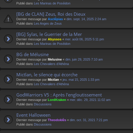
Publié dans
Les Marinas de Poséidon
[BG de CLAN] Zeus, Roi des Dieux
Dernier message par
Asclépias
«
dim. sept. 14, 2025 2:24 am
Publié dans
Les Anges de Zeus
[BG] Sylas, le Guerrier de la Mer
Dernier message par
Abyssos
«
mer. août 06, 2025 5:11 pm
Publié dans
Les Marinas de Poséidon
BG de Mélusine
Dernier message par
Melusine
«
dim. juin 29, 2025 7:10 am
Publié dans
Les Chevaliers d'Athéna
Mictlan, le silence qui écorche
Dernier message par
Mictlan
«
jeu. mai 15, 2025 1:33 pm
Publié dans
Les Chevaliers d'Athéna
GodWarriors V5 : Après l'engloutissement
Dernier message par
LordKraken
«
mer. déc. 29, 2021 11:02 am
Publié dans
Discussions
Event Halloween
Dernier message par
Theodoklès
«
dim. oct. 31, 2021 7:21 pm
Publié dans
Discussions