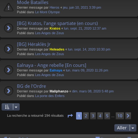
Mode Batailles
Dernier message par
Hieros
«
jeu. juin 10, 2021 3:39 pm
Publié dans
Le Mont Olympe
[BG] Kratos, l'ange spartiate (en cours)
Dernier message par
Kratos
«
lun. sept. 21, 2020 12:37 am
Publié dans
Les Anges de Zeus
[BG] Héraklès Jr
Dernier message par
Heleades
«
lun. sept. 14, 2020 10:30 pm
Publié dans
Les Anges de Zeus
Ealnaya - Ange rebelle [En cours]
Dernier message par
Ealnaya
«
lun. mars 09, 2020 11:26 pm
Publié dans
Les Anges de Zeus
BG de l'Ordre
Dernier message par
Maliphanzo
«
dim. mars 08, 2020 5:48 pm
Publié dans
La porte des Enfers
Page
1
sur
10
2
3
4
5
10
1
Su
La recherche a retourné 194 résultats
…
Aller