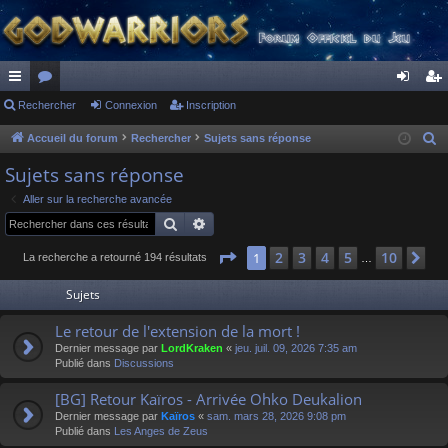
ac
Rechercher
or
Connexion
Inscription
on
ns
co
u
ne
cri
Accueil du forum
Rechercher
Sujets sans réponse
R
e
ur
m
xi
pti
Sujets sans réponse
c
ci
s
on
on
Aller sur la recherche avancée
h
Rechercher
Recherche avancée
s
e
r
Page
1
sur
10
2
3
4
5
10
1
Su
La recherche a retourné 194 résultats
…
c
Sujets
h
e
Le retour de l'extension de la mort !
r
Dernier message par
LordKraken
«
jeu. juil. 09, 2026 7:35 am
Publié dans
Discussions
[BG] Retour Kaïros - Arrivée Ohko Deukalion
Dernier message par
Kaïros
«
sam. mars 28, 2026 9:08 pm
Publié dans
Les Anges de Zeus