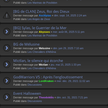
Publié dans
Les Marinas de Poséidon
[BG de CLAN] Zeus, Roi des Dieux
Dernier message par
Asclépias
«
dim. sept. 14, 2025 2:24 am
Publié dans
Les Anges de Zeus
[BG] Sylas, le Guerrier de la Mer
Dernier message par
Abyssos
«
mer. août 06, 2025 5:11 pm
Publié dans
Les Marinas de Poséidon
BG de Mélusine
Dernier message par
Melusine
«
dim. juin 29, 2025 7:10 am
Publié dans
Les Chevaliers d'Athéna
Mictlan, le silence qui écorche
Dernier message par
Mictlan
«
jeu. mai 15, 2025 1:33 pm
Publié dans
Les Chevaliers d'Athéna
GodWarriors V5 : Après l'engloutissement
Dernier message par
LordKraken
«
mer. déc. 29, 2021 11:02 am
Publié dans
Discussions
Event Halloween
Dernier message par
Theodoklès
«
dim. oct. 31, 2021 7:21 pm
Publié dans
Discussions