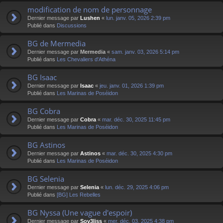
modification de nom de personnage
Dernier message par
Lushen
«
lun. janv. 05, 2026 2:39 pm
Publié dans
Discussions
BG de Mermedia
Dernier message par
Mermedia
«
sam. janv. 03, 2026 5:14 pm
Publié dans
Les Chevaliers d'Athéna
BG Isaac
Dernier message par
Isaac
«
jeu. janv. 01, 2026 1:39 pm
Publié dans
Les Marinas de Poséidon
BG Cobra
Dernier message par
Cobra
«
mar. déc. 30, 2025 11:45 pm
Publié dans
Les Marinas de Poséidon
BG Astinos
Dernier message par
Astinos
«
mar. déc. 30, 2025 4:30 pm
Publié dans
Les Marinas de Poséidon
BG Selenia
Dernier message par
Selenia
«
lun. déc. 29, 2025 4:06 pm
Publié dans
[BG] Les Rebelles
BG Nyssa (Une vague d'espoir)
Dernier message par
Sov3liss
«
mer. déc. 03, 2025 4:38 pm