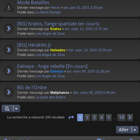
Mode Batailles
Dernier message par
Hieros
«
jeu. juin 10, 2021 3:39 pm
Publié dans
Le Mont Olympe
[BG] Kratos, l'ange spartiate (en cours)
Dernier message par
Kratos
«
lun. sept. 21, 2020 12:37 am
Publié dans
Les Anges de Zeus
[BG] Héraklès Jr
Dernier message par
Heleades
«
lun. sept. 14, 2020 10:30 pm
Publié dans
Les Anges de Zeus
Ealnaya - Ange rebelle [En cours]
Dernier message par
Ealnaya
«
lun. mars 09, 2020 11:26 pm
Publié dans
Les Anges de Zeus
BG de l'Ordre
Dernier message par
Maliphanzo
«
dim. mars 08, 2020 5:48 pm
Publié dans
La porte des Enfers
Page
1
sur
10
2
3
4
5
10
1
Su
La recherche a retourné 194 résultats
…
Aller