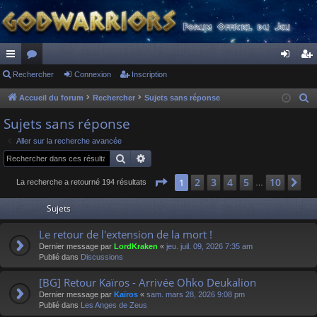
ac
Rechercher
or
Connexion
Inscription
on
ns
co
u
ne
cri
Accueil du forum
Rechercher
Sujets sans réponse
R
e
ur
m
xi
pti
Sujets sans réponse
c
ci
s
on
on
Aller sur la recherche avancée
h
Rechercher
Recherche avancée
s
e
r
Page
1
sur
10
2
3
4
5
10
1
Su
La recherche a retourné 194 résultats
…
c
Sujets
h
e
Le retour de l'extension de la mort !
r
Dernier message par
LordKraken
«
jeu. juil. 09, 2026 7:35 am
Publié dans
Discussions
[BG] Retour Kaïros - Arrivée Ohko Deukalion
Dernier message par
Kaïros
«
sam. mars 28, 2026 9:08 pm
Publié dans
Les Anges de Zeus