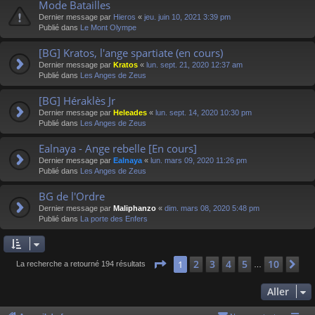
Mode Batailles
Dernier message par
Hieros
«
jeu. juin 10, 2021 3:39 pm
Publié dans
Le Mont Olympe
[BG] Kratos, l'ange spartiate (en cours)
Dernier message par
Kratos
«
lun. sept. 21, 2020 12:37 am
Publié dans
Les Anges de Zeus
[BG] Héraklès Jr
Dernier message par
Heleades
«
lun. sept. 14, 2020 10:30 pm
Publié dans
Les Anges de Zeus
Ealnaya - Ange rebelle [En cours]
Dernier message par
Ealnaya
«
lun. mars 09, 2020 11:26 pm
Publié dans
Les Anges de Zeus
BG de l'Ordre
Dernier message par
Maliphanzo
«
dim. mars 08, 2020 5:48 pm
Publié dans
La porte des Enfers
Page
1
sur
10
2
3
4
5
10
1
Su
La recherche a retourné 194 résultats
…
Aller