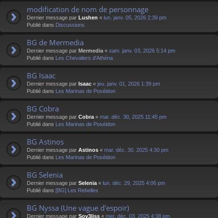
modification de nom de personnage
Dernier message par
Lushen
«
lun. janv. 05, 2026 2:39 pm
Publié dans
Discussions
BG de Mermedia
Dernier message par
Mermedia
«
sam. janv. 03, 2026 5:14 pm
Publié dans
Les Chevaliers d'Athéna
BG Isaac
Dernier message par
Isaac
«
jeu. janv. 01, 2026 1:39 pm
Publié dans
Les Marinas de Poséidon
BG Cobra
Dernier message par
Cobra
«
mar. déc. 30, 2025 11:45 pm
Publié dans
Les Marinas de Poséidon
BG Astinos
Dernier message par
Astinos
«
mar. déc. 30, 2025 4:30 pm
Publié dans
Les Marinas de Poséidon
BG Selenia
Dernier message par
Selenia
«
lun. déc. 29, 2025 4:06 pm
Publié dans
[BG] Les Rebelles
BG Nyssa (Une vague d'espoir)
Dernier message par
Sov3liss
«
mer. déc. 03, 2025 4:38 pm