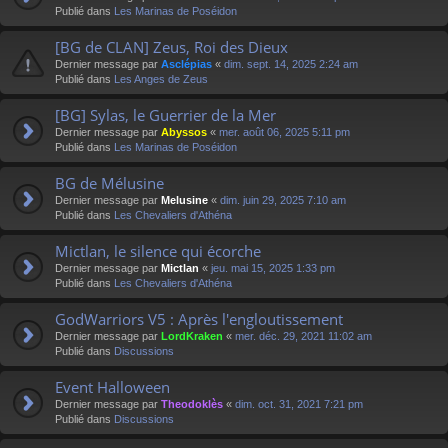
Publié dans
Les Marinas de Poséidon
[BG de CLAN] Zeus, Roi des Dieux
Dernier message par
Asclépias
«
dim. sept. 14, 2025 2:24 am
Publié dans
Les Anges de Zeus
[BG] Sylas, le Guerrier de la Mer
Dernier message par
Abyssos
«
mer. août 06, 2025 5:11 pm
Publié dans
Les Marinas de Poséidon
BG de Mélusine
Dernier message par
Melusine
«
dim. juin 29, 2025 7:10 am
Publié dans
Les Chevaliers d'Athéna
Mictlan, le silence qui écorche
Dernier message par
Mictlan
«
jeu. mai 15, 2025 1:33 pm
Publié dans
Les Chevaliers d'Athéna
GodWarriors V5 : Après l'engloutissement
Dernier message par
LordKraken
«
mer. déc. 29, 2021 11:02 am
Publié dans
Discussions
Event Halloween
Dernier message par
Theodoklès
«
dim. oct. 31, 2021 7:21 pm
Publié dans
Discussions