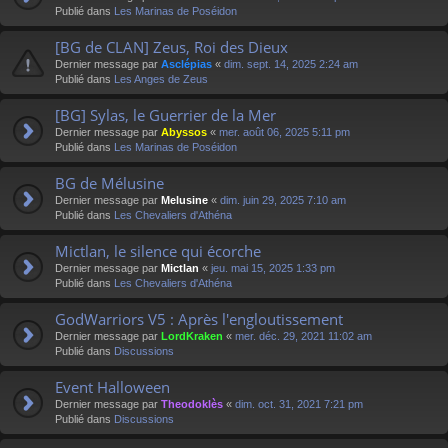
Publié dans
Les Marinas de Poséidon
[BG de CLAN] Zeus, Roi des Dieux
Dernier message par
Asclépias
«
dim. sept. 14, 2025 2:24 am
Publié dans
Les Anges de Zeus
[BG] Sylas, le Guerrier de la Mer
Dernier message par
Abyssos
«
mer. août 06, 2025 5:11 pm
Publié dans
Les Marinas de Poséidon
BG de Mélusine
Dernier message par
Melusine
«
dim. juin 29, 2025 7:10 am
Publié dans
Les Chevaliers d'Athéna
Mictlan, le silence qui écorche
Dernier message par
Mictlan
«
jeu. mai 15, 2025 1:33 pm
Publié dans
Les Chevaliers d'Athéna
GodWarriors V5 : Après l'engloutissement
Dernier message par
LordKraken
«
mer. déc. 29, 2021 11:02 am
Publié dans
Discussions
Event Halloween
Dernier message par
Theodoklès
«
dim. oct. 31, 2021 7:21 pm
Publié dans
Discussions