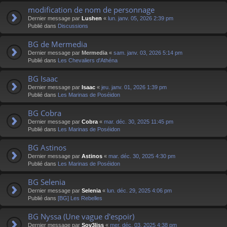
modification de nom de personnage
Dernier message par
Lushen
«
lun. janv. 05, 2026 2:39 pm
Publié dans
Discussions
BG de Mermedia
Dernier message par
Mermedia
«
sam. janv. 03, 2026 5:14 pm
Publié dans
Les Chevaliers d'Athéna
BG Isaac
Dernier message par
Isaac
«
jeu. janv. 01, 2026 1:39 pm
Publié dans
Les Marinas de Poséidon
BG Cobra
Dernier message par
Cobra
«
mar. déc. 30, 2025 11:45 pm
Publié dans
Les Marinas de Poséidon
BG Astinos
Dernier message par
Astinos
«
mar. déc. 30, 2025 4:30 pm
Publié dans
Les Marinas de Poséidon
BG Selenia
Dernier message par
Selenia
«
lun. déc. 29, 2025 4:06 pm
Publié dans
[BG] Les Rebelles
BG Nyssa (Une vague d'espoir)
Dernier message par
Sov3liss
«
mer. déc. 03, 2025 4:38 pm