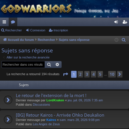
ac
Rechercher
or
Connexion
Inscription
on
ns
co
u
ne
cri
Accueil du forum
Rechercher
Sujets sans réponse
R
e
ur
m
xi
pti
Sujets sans réponse
c
ci
s
on
on
Aller sur la recherche avancée
h
Rechercher
Recherche avancée
s
e
r
Page
1
sur
10
2
3
4
5
10
1
Su
La recherche a retourné 194 résultats
…
c
Sujets
h
e
Le retour de l'extension de la mort !
r
Dernier message par
LordKraken
«
jeu. juil. 09, 2026 7:35 am
Publié dans
Discussions
[BG] Retour Kaïros - Arrivée Ohko Deukalion
Dernier message par
Kaïros
«
sam. mars 28, 2026 9:08 pm
Publié dans
Les Anges de Zeus