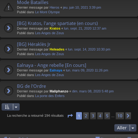
Mode Batailles
Dernier message par
Hieros
«
jeu. juin 10, 2021 3:39 pm
Publié dans
Le Mont Olympe
[BG] Kratos, l'ange spartiate (en cours)
Dernier message par
Kratos
«
lun. sept. 21, 2020 12:37 am
Publié dans
Les Anges de Zeus
[BG] Héraklès Jr
Dernier message par
Heleades
«
lun. sept. 14, 2020 10:30 pm
Publié dans
Les Anges de Zeus
Ealnaya - Ange rebelle [En cours]
Dernier message par
Ealnaya
«
lun. mars 09, 2020 11:26 pm
Publié dans
Les Anges de Zeus
BG de l'Ordre
Dernier message par
Maliphanzo
«
dim. mars 08, 2020 5:48 pm
Publié dans
La porte des Enfers
Page
1
sur
10
2
3
4
5
10
1
Su
La recherche a retourné 194 résultats
…
Aller