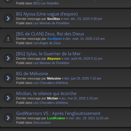
Publié dans
[BG] Les Rebelles
BG Nyssa (Une vague d'espoir)
Dernier message par
Sov3liss
«
mer. déc. 03, 2025 4:38 pm
Publié dans
Les Marinas de Poséidon
[BG de CLAN] Zeus, Roi des Dieux
Dernier message par
Asclépias
«
dim. sept. 14, 2025 2:24 am
Publié dans
Les Anges de Zeus
[BG] Sylas, le Guerrier de la Mer
Dernier message par
Abyssos
«
mer. août 06, 2025 5:11 pm
Publié dans
Les Marinas de Poséidon
BG de Mélusine
Dernier message par
Melusine
«
dim. juin 29, 2025 7:10 am
Publié dans
Les Chevaliers d'Athéna
Mictlan, le silence qui écorche
Dernier message par
Mictlan
«
jeu. mai 15, 2025 1:33 pm
Publié dans
Les Chevaliers d'Athéna
GodWarriors V5 : Après l'engloutissement
Dernier message par
LordKraken
«
mer. déc. 29, 2021 11:02 am
Publié dans
Discussions