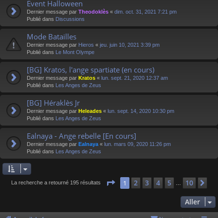
Event Halloween
Dernier message par
Theodoklès
«
dim. oct. 31, 2021 7:21 pm
Publié dans
Discussions
Mode Batailles
Dernier message par
Hieros
«
jeu. juin 10, 2021 3:39 pm
Publié dans
Le Mont Olympe
[BG] Kratos, l'ange spartiate (en cours)
Dernier message par
Kratos
«
lun. sept. 21, 2020 12:37 am
Publié dans
Les Anges de Zeus
[BG] Héraklès Jr
Dernier message par
Heleades
«
lun. sept. 14, 2020 10:30 pm
Publié dans
Les Anges de Zeus
Ealnaya - Ange rebelle [En cours]
Dernier message par
Ealnaya
«
lun. mars 09, 2020 11:26 pm
Publié dans
Les Anges de Zeus
Page
1
sur
10
2
3
4
5
10
1
Su
La recherche a retourné 195 résultats
…
Aller