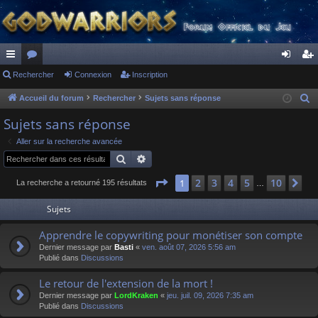
ac
Rechercher
or
Connexion
Inscription
on
ns
co
u
ne
cri
Accueil du forum
Rechercher
Sujets sans réponse
R
e
ur
m
xi
pti
Sujets sans réponse
c
ci
s
on
on
Aller sur la recherche avancée
h
Rechercher
Recherche avancée
s
e
r
Page
1
sur
10
2
3
4
5
10
1
Su
La recherche a retourné 195 résultats
…
c
Sujets
h
e
Apprendre le copywriting pour monétiser son compte
r
Dernier message par
Basti
«
ven. août 07, 2026 5:56 am
Publié dans
Discussions
Le retour de l'extension de la mort !
Dernier message par
LordKraken
«
jeu. juil. 09, 2026 7:35 am
Publié dans
Discussions