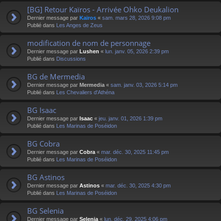
[BG] Retour Kaïros - Arrivée Ohko Deukalion
Dernier message par
Kaïros
«
sam. mars 28, 2026 9:08 pm
Publié dans
Les Anges de Zeus
modification de nom de personnage
Dernier message par
Lushen
«
lun. janv. 05, 2026 2:39 pm
Publié dans
Discussions
BG de Mermedia
Dernier message par
Mermedia
«
sam. janv. 03, 2026 5:14 pm
Publié dans
Les Chevaliers d'Athéna
BG Isaac
Dernier message par
Isaac
«
jeu. janv. 01, 2026 1:39 pm
Publié dans
Les Marinas de Poséidon
BG Cobra
Dernier message par
Cobra
«
mar. déc. 30, 2025 11:45 pm
Publié dans
Les Marinas de Poséidon
BG Astinos
Dernier message par
Astinos
«
mar. déc. 30, 2025 4:30 pm
Publié dans
Les Marinas de Poséidon
BG Selenia
Dernier message par
Selenia
«
lun. déc. 29, 2025 4:06 pm