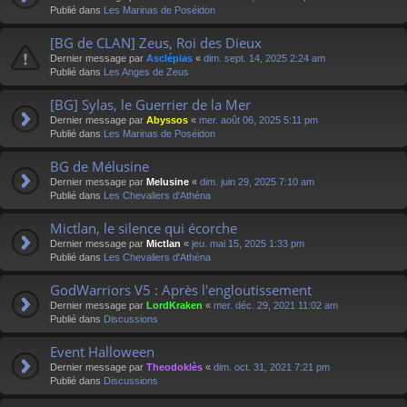
Publié dans
Les Marinas de Poséidon
[BG de CLAN] Zeus, Roi des Dieux
Dernier message par
Asclépias
«
dim. sept. 14, 2025 2:24 am
Publié dans
Les Anges de Zeus
[BG] Sylas, le Guerrier de la Mer
Dernier message par
Abyssos
«
mer. août 06, 2025 5:11 pm
Publié dans
Les Marinas de Poséidon
BG de Mélusine
Dernier message par
Melusine
«
dim. juin 29, 2025 7:10 am
Publié dans
Les Chevaliers d'Athéna
Mictlan, le silence qui écorche
Dernier message par
Mictlan
«
jeu. mai 15, 2025 1:33 pm
Publié dans
Les Chevaliers d'Athéna
GodWarriors V5 : Après l'engloutissement
Dernier message par
LordKraken
«
mer. déc. 29, 2021 11:02 am
Publié dans
Discussions
Event Halloween
Dernier message par
Theodoklès
«
dim. oct. 31, 2021 7:21 pm
Publié dans
Discussions