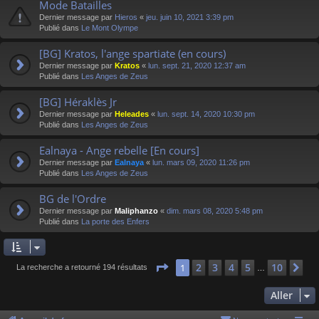
Mode Batailles
Dernier message par
Hieros
«
jeu. juin 10, 2021 3:39 pm
Publié dans
Le Mont Olympe
[BG] Kratos, l'ange spartiate (en cours)
Dernier message par
Kratos
«
lun. sept. 21, 2020 12:37 am
Publié dans
Les Anges de Zeus
[BG] Héraklès Jr
Dernier message par
Heleades
«
lun. sept. 14, 2020 10:30 pm
Publié dans
Les Anges de Zeus
Ealnaya - Ange rebelle [En cours]
Dernier message par
Ealnaya
«
lun. mars 09, 2020 11:26 pm
Publié dans
Les Anges de Zeus
BG de l'Ordre
Dernier message par
Maliphanzo
«
dim. mars 08, 2020 5:48 pm
Publié dans
La porte des Enfers
Page
1
sur
10
2
3
4
5
10
1
Su
La recherche a retourné 194 résultats
…
Aller