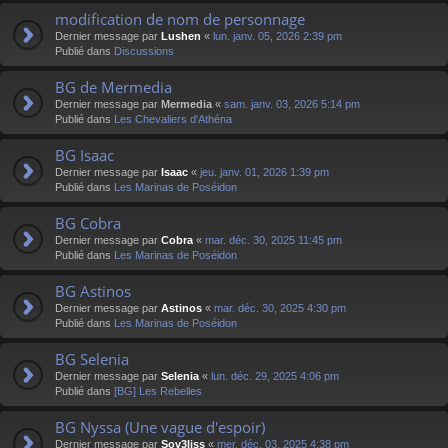
modification de nom de personnage
Dernier message par
Lushen
«
lun. janv. 05, 2026 2:39 pm
Publié dans
Discussions
BG de Mermedia
Dernier message par
Mermedia
«
sam. janv. 03, 2026 5:14 pm
Publié dans
Les Chevaliers d'Athéna
BG Isaac
Dernier message par
Isaac
«
jeu. janv. 01, 2026 1:39 pm
Publié dans
Les Marinas de Poséidon
BG Cobra
Dernier message par
Cobra
«
mar. déc. 30, 2025 11:45 pm
Publié dans
Les Marinas de Poséidon
BG Astinos
Dernier message par
Astinos
«
mar. déc. 30, 2025 4:30 pm
Publié dans
Les Marinas de Poséidon
BG Selenia
Dernier message par
Selenia
«
lun. déc. 29, 2025 4:06 pm
Publié dans
[BG] Les Rebelles
BG Nyssa (Une vague d'espoir)
Dernier message par
Sov3liss
«
mer. déc. 03, 2025 4:38 pm