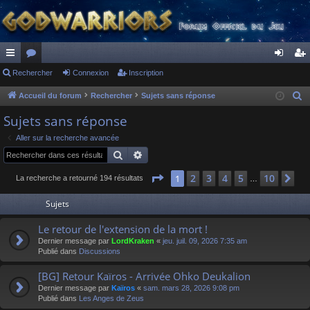
ac
Rechercher
or
Connexion
Inscription
on
ns
co
u
ne
cri
Accueil du forum
Rechercher
Sujets sans réponse
R
e
ur
m
xi
pti
Sujets sans réponse
c
ci
s
on
on
Aller sur la recherche avancée
h
Rechercher
Recherche avancée
s
e
r
Page
1
sur
10
2
3
4
5
10
1
Su
La recherche a retourné 194 résultats
…
c
Sujets
h
e
Le retour de l'extension de la mort !
r
Dernier message par
LordKraken
«
jeu. juil. 09, 2026 7:35 am
Publié dans
Discussions
[BG] Retour Kaïros - Arrivée Ohko Deukalion
Dernier message par
Kaïros
«
sam. mars 28, 2026 9:08 pm
Publié dans
Les Anges de Zeus