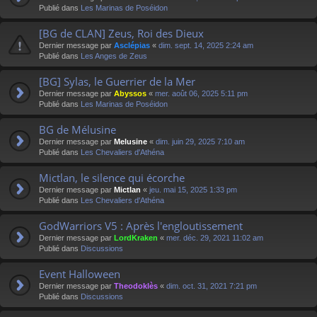
Publié dans
Les Marinas de Poséidon
[BG de CLAN] Zeus, Roi des Dieux
Dernier message par
Asclépias
«
dim. sept. 14, 2025 2:24 am
Publié dans
Les Anges de Zeus
[BG] Sylas, le Guerrier de la Mer
Dernier message par
Abyssos
«
mer. août 06, 2025 5:11 pm
Publié dans
Les Marinas de Poséidon
BG de Mélusine
Dernier message par
Melusine
«
dim. juin 29, 2025 7:10 am
Publié dans
Les Chevaliers d'Athéna
Mictlan, le silence qui écorche
Dernier message par
Mictlan
«
jeu. mai 15, 2025 1:33 pm
Publié dans
Les Chevaliers d'Athéna
GodWarriors V5 : Après l'engloutissement
Dernier message par
LordKraken
«
mer. déc. 29, 2021 11:02 am
Publié dans
Discussions
Event Halloween
Dernier message par
Theodoklès
«
dim. oct. 31, 2021 7:21 pm
Publié dans
Discussions