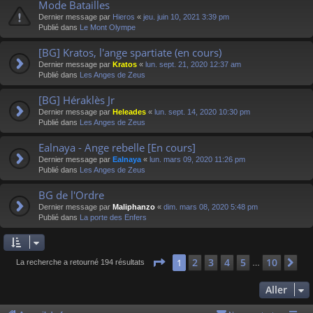
Mode Batailles
Dernier message par
Hieros
«
jeu. juin 10, 2021 3:39 pm
Publié dans
Le Mont Olympe
[BG] Kratos, l'ange spartiate (en cours)
Dernier message par
Kratos
«
lun. sept. 21, 2020 12:37 am
Publié dans
Les Anges de Zeus
[BG] Héraklès Jr
Dernier message par
Heleades
«
lun. sept. 14, 2020 10:30 pm
Publié dans
Les Anges de Zeus
Ealnaya - Ange rebelle [En cours]
Dernier message par
Ealnaya
«
lun. mars 09, 2020 11:26 pm
Publié dans
Les Anges de Zeus
BG de l'Ordre
Dernier message par
Maliphanzo
«
dim. mars 08, 2020 5:48 pm
Publié dans
La porte des Enfers
Page
1
sur
10
2
3
4
5
10
1
Su
La recherche a retourné 194 résultats
…
Aller