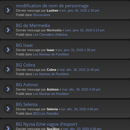
modification de nom de personnage
Dernier message par
Lushen
«
lun. janv. 05, 2026 2:39 pm
Publié dans
Discussions
BG de Mermedia
Dernier message par
Mermedia
«
sam. janv. 03, 2026 5:14 pm
Publié dans
Les Chevaliers d'Athéna
BG Isaac
Dernier message par
Isaac
«
jeu. janv. 01, 2026 1:39 pm
Publié dans
Les Marinas de Poséidon
BG Cobra
Dernier message par
Cobra
«
mar. déc. 30, 2025 11:45 pm
Publié dans
Les Marinas de Poséidon
BG Astinos
Dernier message par
Astinos
«
mar. déc. 30, 2025 4:30 pm
Publié dans
Les Marinas de Poséidon
BG Selenia
Dernier message par
Selenia
«
lun. déc. 29, 2025 4:06 pm
Publié dans
[BG] Les Rebelles
BG Nyssa (Une vague d'espoir)
Dernier message par
Sov3liss
«
mer. déc. 03, 2025 4:38 pm