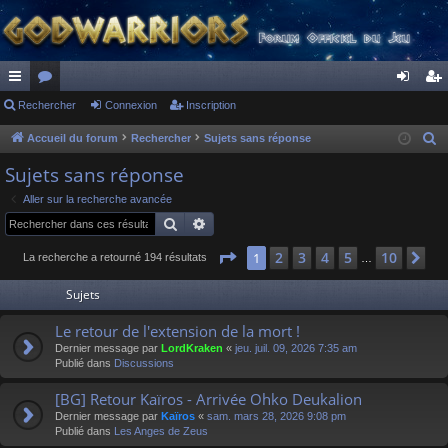
ac
Rechercher
or
Connexion
Inscription
on
ns
co
u
ne
cri
Accueil du forum
Rechercher
Sujets sans réponse
R
e
ur
m
xi
pti
Sujets sans réponse
c
ci
s
on
on
Aller sur la recherche avancée
h
Rechercher
Recherche avancée
s
e
r
Page
1
sur
10
2
3
4
5
10
1
Su
La recherche a retourné 194 résultats
…
c
Sujets
h
e
Le retour de l'extension de la mort !
r
Dernier message par
LordKraken
«
jeu. juil. 09, 2026 7:35 am
Publié dans
Discussions
[BG] Retour Kaïros - Arrivée Ohko Deukalion
Dernier message par
Kaïros
«
sam. mars 28, 2026 9:08 pm
Publié dans
Les Anges de Zeus