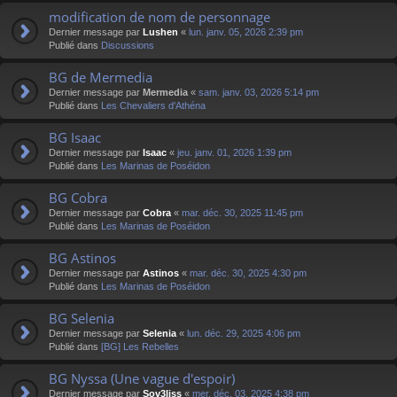
modification de nom de personnage
Dernier message par
Lushen
«
lun. janv. 05, 2026 2:39 pm
Publié dans
Discussions
BG de Mermedia
Dernier message par
Mermedia
«
sam. janv. 03, 2026 5:14 pm
Publié dans
Les Chevaliers d'Athéna
BG Isaac
Dernier message par
Isaac
«
jeu. janv. 01, 2026 1:39 pm
Publié dans
Les Marinas de Poséidon
BG Cobra
Dernier message par
Cobra
«
mar. déc. 30, 2025 11:45 pm
Publié dans
Les Marinas de Poséidon
BG Astinos
Dernier message par
Astinos
«
mar. déc. 30, 2025 4:30 pm
Publié dans
Les Marinas de Poséidon
BG Selenia
Dernier message par
Selenia
«
lun. déc. 29, 2025 4:06 pm
Publié dans
[BG] Les Rebelles
BG Nyssa (Une vague d'espoir)
Dernier message par
Sov3liss
«
mer. déc. 03, 2025 4:38 pm