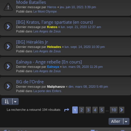
Mode Batailles
Dernier message par
Hieros
«
jeu. juin 10, 2021 3:39 pm
Publié dans
Le Mont Olympe
[BG] Kratos, l'ange spartiate (en cours)
Dernier message par
Kratos
«
lun. sept. 21, 2020 12:37 am
Publié dans
Les Anges de Zeus
[BG] Héraklès Jr
Dernier message par
Heleades
«
lun. sept. 14, 2020 10:30 pm
Publié dans
Les Anges de Zeus
Ealnaya - Ange rebelle [En cours]
Dernier message par
Ealnaya
«
lun. mars 09, 2020 11:26 pm
Publié dans
Les Anges de Zeus
BG de l'Ordre
Dernier message par
Maliphanzo
«
dim. mars 08, 2020 5:48 pm
Publié dans
La porte des Enfers
Page
1
sur
10
2
3
4
5
10
1
Su
La recherche a retourné 194 résultats
…
Aller