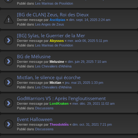
Publié dans
Les Marinas de Poséidon
[BG de CLAN] Zeus, Roi des Dieux
Dernier message par
Asclépias
«
dim. sept. 14, 2025 2:24 am
Publié dans
Les Anges de Zeus
[BG] Sylas, le Guerrier de la Mer
Dernier message par
Abyssos
«
mer. août 06, 2025 5:11 pm
Publié dans
Les Marinas de Poséidon
BG de Mélusine
Dernier message par
Melusine
«
dim. juin 29, 2025 7:10 am
Publié dans
Les Chevaliers d'Athéna
Mictlan, le silence qui écorche
Dernier message par
Mictlan
«
jeu. mai 15, 2025 1:33 pm
Publié dans
Les Chevaliers d'Athéna
GodWarriors V5 : Après l'engloutissement
Dernier message par
LordKraken
«
mer. déc. 29, 2021 11:02 am
Publié dans
Discussions
Event Halloween
Dernier message par
Theodoklès
«
dim. oct. 31, 2021 7:21 pm
Publié dans
Discussions