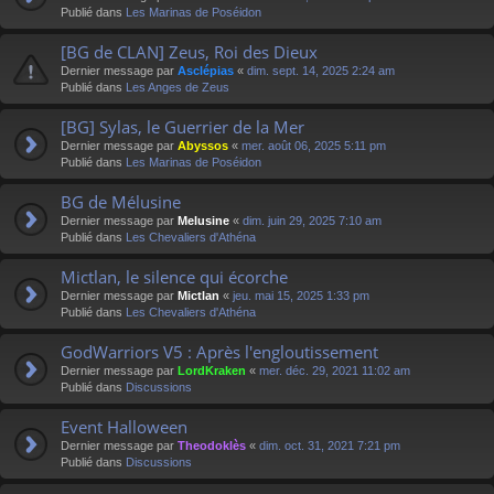
Publié dans
Les Marinas de Poséidon
[BG de CLAN] Zeus, Roi des Dieux
Dernier message par
Asclépias
«
dim. sept. 14, 2025 2:24 am
Publié dans
Les Anges de Zeus
[BG] Sylas, le Guerrier de la Mer
Dernier message par
Abyssos
«
mer. août 06, 2025 5:11 pm
Publié dans
Les Marinas de Poséidon
BG de Mélusine
Dernier message par
Melusine
«
dim. juin 29, 2025 7:10 am
Publié dans
Les Chevaliers d'Athéna
Mictlan, le silence qui écorche
Dernier message par
Mictlan
«
jeu. mai 15, 2025 1:33 pm
Publié dans
Les Chevaliers d'Athéna
GodWarriors V5 : Après l'engloutissement
Dernier message par
LordKraken
«
mer. déc. 29, 2021 11:02 am
Publié dans
Discussions
Event Halloween
Dernier message par
Theodoklès
«
dim. oct. 31, 2021 7:21 pm
Publié dans
Discussions