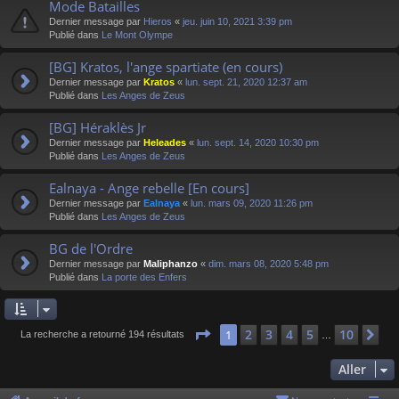
Mode Batailles
Dernier message par
Hieros
«
jeu. juin 10, 2021 3:39 pm
Publié dans
Le Mont Olympe
[BG] Kratos, l'ange spartiate (en cours)
Dernier message par
Kratos
«
lun. sept. 21, 2020 12:37 am
Publié dans
Les Anges de Zeus
[BG] Héraklès Jr
Dernier message par
Heleades
«
lun. sept. 14, 2020 10:30 pm
Publié dans
Les Anges de Zeus
Ealnaya - Ange rebelle [En cours]
Dernier message par
Ealnaya
«
lun. mars 09, 2020 11:26 pm
Publié dans
Les Anges de Zeus
BG de l'Ordre
Dernier message par
Maliphanzo
«
dim. mars 08, 2020 5:48 pm
Publié dans
La porte des Enfers
Page
1
sur
10
2
3
4
5
10
1
Su
La recherche a retourné 194 résultats
…
Aller