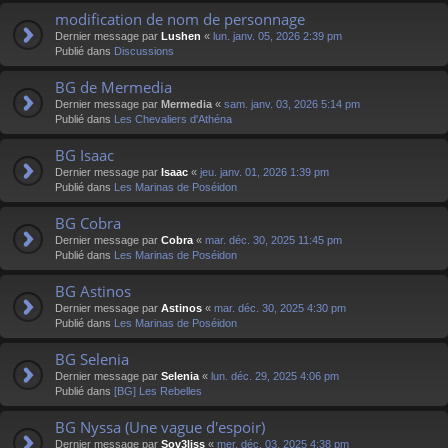
modification de nom de personnage
Dernier message par
Lushen
«
lun. janv. 05, 2026 2:39 pm
Publié dans
Discussions
BG de Mermedia
Dernier message par
Mermedia
«
sam. janv. 03, 2026 5:14 pm
Publié dans
Les Chevaliers d'Athéna
BG Isaac
Dernier message par
Isaac
«
jeu. janv. 01, 2026 1:39 pm
Publié dans
Les Marinas de Poséidon
BG Cobra
Dernier message par
Cobra
«
mar. déc. 30, 2025 11:45 pm
Publié dans
Les Marinas de Poséidon
BG Astinos
Dernier message par
Astinos
«
mar. déc. 30, 2025 4:30 pm
Publié dans
Les Marinas de Poséidon
BG Selenia
Dernier message par
Selenia
«
lun. déc. 29, 2025 4:06 pm
Publié dans
[BG] Les Rebelles
BG Nyssa (Une vague d'espoir)
Dernier message par
Sov3liss
«
mer. déc. 03, 2025 4:38 pm