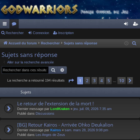
ac
Rechercher
or
Connexion
Inscription
on
ns
co
u
ne
cri
Accueil du forum
Rechercher
Sujets sans réponse
R
e
ur
m
xi
pti
Sujets sans réponse
c
ci
s
on
on
Aller sur la recherche avancée
h
Rechercher
Recherche avancée
s
e
r
Page
1
sur
10
2
3
4
5
10
1
Su
La recherche a retourné 194 résultats
…
c
Sujets
h
e
Le retour de l'extension de la mort !
r
Dernier message par
LordKraken
«
jeu. juil. 09, 2026 7:35 am
Publié dans
Discussions
[BG] Retour Kaïros - Arrivée Ohko Deukalion
Dernier message par
Kaïros
«
sam. mars 28, 2026 9:08 pm
Publié dans
Les Anges de Zeus