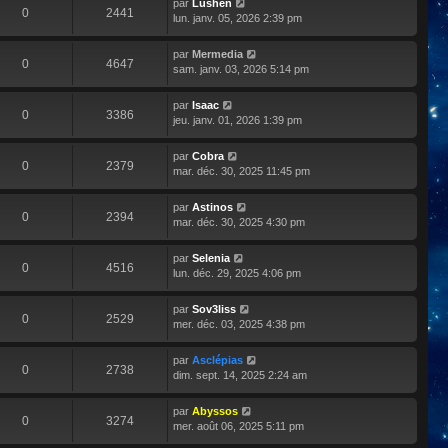
par
Lushen
0
2441
lun. janv. 05, 2026 2:39 pm
par
Mermedia
0
4647
sam. janv. 03, 2026 5:14 pm
par
Isaac
0
3386
jeu. janv. 01, 2026 1:39 pm
par
Cobra
0
2379
mar. déc. 30, 2025 11:45 pm
par
Astinos
0
2394
mar. déc. 30, 2025 4:30 pm
par
Selenia
0
4516
lun. déc. 29, 2025 4:06 pm
par
Sov3liss
0
2529
mer. déc. 03, 2025 4:38 pm
par
Asclépias
0
2738
dim. sept. 14, 2025 2:24 am
par
Abyssos
0
3274
mer. août 06, 2025 5:11 pm