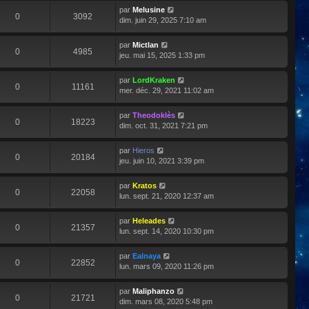
par
Melusine
0
3092
dim. juin 29, 2025 7:10 am
par
Mictlan
0
4985
jeu. mai 15, 2025 1:33 pm
par
LordKraken
0
11161
mer. déc. 29, 2021 11:02 am
par
Theodoklès
0
18223
dim. oct. 31, 2021 7:21 pm
par
Hieros
0
20184
jeu. juin 10, 2021 3:39 pm
par
Kratos
0
22058
lun. sept. 21, 2020 12:37 am
par
Heleades
0
21357
lun. sept. 14, 2020 10:30 pm
par
Ealnaya
0
22852
lun. mars 09, 2020 11:26 pm
par
Maliphanzo
0
21721
dim. mars 08, 2020 5:48 pm