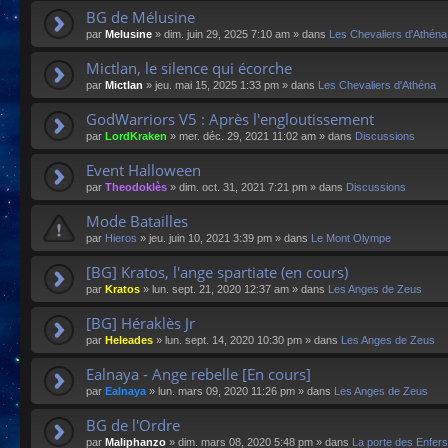
BG de Mélusine
par
Melusine
»
dim. juin 29, 2025 7:10 am
» dans
Les Chevaliers d'Athéna
Mictlan, le silence qui écorche
par
Mictlan
»
jeu. mai 15, 2025 1:33 pm
» dans
Les Chevaliers d'Athéna
GodWarriors V5 : Après l'engloutissement
par
LordKraken
»
mer. déc. 29, 2021 11:02 am
» dans
Discussions
Event Halloween
par
Theodoklès
»
dim. oct. 31, 2021 7:21 pm
» dans
Discussions
Mode Batailles
par
Hieros
»
jeu. juin 10, 2021 3:39 pm
» dans
Le Mont Olympe
[BG] Kratos, l'ange spartiate (en cours)
par
Kratos
»
lun. sept. 21, 2020 12:37 am
» dans
Les Anges de Zeus
[BG] Héraklès Jr
par
Heleades
»
lun. sept. 14, 2020 10:30 pm
» dans
Les Anges de Zeus
Ealnaya - Ange rebelle [En cours]
par
Ealnaya
»
lun. mars 09, 2020 11:26 pm
» dans
Les Anges de Zeus
BG de l'Ordre
par
Maliphanzo
»
dim. mars 08, 2020 5:48 pm
» dans
La porte des Enfers