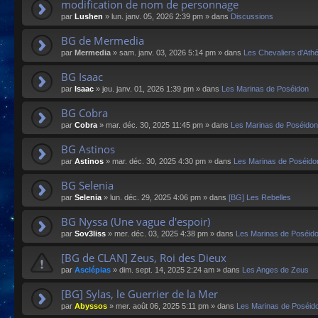
modification de nom de personnage
par
Lushen
»
lun. janv. 05, 2026 2:39 pm
» dans
Discussions
BG de Mermedia
par
Mermedia
»
sam. janv. 03, 2026 5:14 pm
» dans
Les Chevaliers d'Ath
BG Isaac
par
Isaac
»
jeu. janv. 01, 2026 1:39 pm
» dans
Les Marinas de Poséidon
BG Cobra
par
Cobra
»
mar. déc. 30, 2025 11:45 pm
» dans
Les Marinas de Poséidon
BG Astinos
par
Astinos
»
mar. déc. 30, 2025 4:30 pm
» dans
Les Marinas de Poséido
BG Selenia
par
Selenia
»
lun. déc. 29, 2025 4:06 pm
» dans
[BG] Les Rebelles
BG Nyssa (Une vague d'espoir)
par
Sov3liss
»
mer. déc. 03, 2025 4:38 pm
» dans
Les Marinas de Poséid
[BG de CLAN] Zeus, Roi des Dieux
par
Asclépias
»
dim. sept. 14, 2025 2:24 am
» dans
Les Anges de Zeus
[BG] Sylas, le Guerrier de la Mer
par
Abyssos
»
mer. août 06, 2025 5:11 pm
» dans
Les Marinas de Poséid