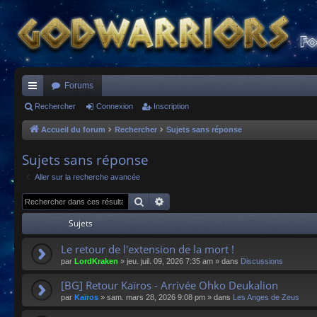
Forums
ac
Rechercher
Connexion
Inscription
co
Accueil du forum
Rechercher
Sujets sans réponse
ur
Sujets sans réponse
ci
Aller sur la recherche avancée
s
Rechercher
Recherche avancée
Sujets
Le retour de l'extension de la mort !
par
LordKraken
»
jeu. juil. 09, 2026 7:35 am
» dans
Discussions
[BG] Retour Kaïros - Arrivée Ohko Deukalion
par
Kaïros
»
sam. mars 28, 2026 9:08 pm
» dans
Les Anges de Zeus