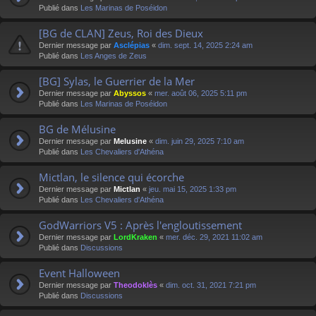
Publié dans
Les Marinas de Poséidon
[BG de CLAN] Zeus, Roi des Dieux
Dernier message par
Asclépias
«
dim. sept. 14, 2025 2:24 am
Publié dans
Les Anges de Zeus
[BG] Sylas, le Guerrier de la Mer
Dernier message par
Abyssos
«
mer. août 06, 2025 5:11 pm
Publié dans
Les Marinas de Poséidon
BG de Mélusine
Dernier message par
Melusine
«
dim. juin 29, 2025 7:10 am
Publié dans
Les Chevaliers d'Athéna
Mictlan, le silence qui écorche
Dernier message par
Mictlan
«
jeu. mai 15, 2025 1:33 pm
Publié dans
Les Chevaliers d'Athéna
GodWarriors V5 : Après l'engloutissement
Dernier message par
LordKraken
«
mer. déc. 29, 2021 11:02 am
Publié dans
Discussions
Event Halloween
Dernier message par
Theodoklès
«
dim. oct. 31, 2021 7:21 pm
Publié dans
Discussions