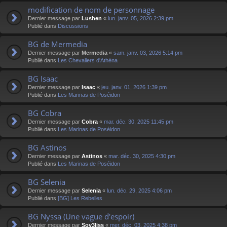
modification de nom de personnage
Dernier message par
Lushen
«
lun. janv. 05, 2026 2:39 pm
Publié dans
Discussions
BG de Mermedia
Dernier message par
Mermedia
«
sam. janv. 03, 2026 5:14 pm
Publié dans
Les Chevaliers d'Athéna
BG Isaac
Dernier message par
Isaac
«
jeu. janv. 01, 2026 1:39 pm
Publié dans
Les Marinas de Poséidon
BG Cobra
Dernier message par
Cobra
«
mar. déc. 30, 2025 11:45 pm
Publié dans
Les Marinas de Poséidon
BG Astinos
Dernier message par
Astinos
«
mar. déc. 30, 2025 4:30 pm
Publié dans
Les Marinas de Poséidon
BG Selenia
Dernier message par
Selenia
«
lun. déc. 29, 2025 4:06 pm
Publié dans
[BG] Les Rebelles
BG Nyssa (Une vague d'espoir)
Dernier message par
Sov3liss
«
mer. déc. 03, 2025 4:38 pm