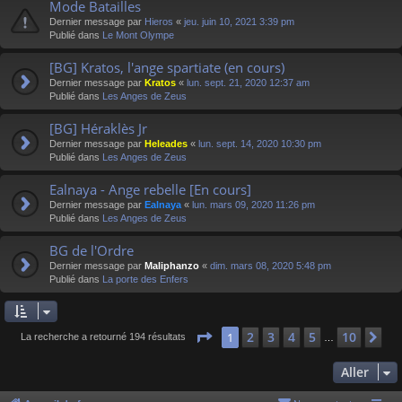
Mode Batailles
Dernier message par
Hieros
«
jeu. juin 10, 2021 3:39 pm
Publié dans
Le Mont Olympe
[BG] Kratos, l'ange spartiate (en cours)
Dernier message par
Kratos
«
lun. sept. 21, 2020 12:37 am
Publié dans
Les Anges de Zeus
[BG] Héraklès Jr
Dernier message par
Heleades
«
lun. sept. 14, 2020 10:30 pm
Publié dans
Les Anges de Zeus
Ealnaya - Ange rebelle [En cours]
Dernier message par
Ealnaya
«
lun. mars 09, 2020 11:26 pm
Publié dans
Les Anges de Zeus
BG de l'Ordre
Dernier message par
Maliphanzo
«
dim. mars 08, 2020 5:48 pm
Publié dans
La porte des Enfers
Page
1
sur
10
2
3
4
5
10
1
Su
La recherche a retourné 194 résultats
…
Aller