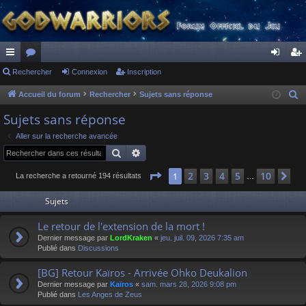
ac
Rechercher
or
Connexion
Inscription
on
ns
co
u
ne
cri
Accueil du forum
Rechercher
Sujets sans réponse
R
e
ur
m
xi
pti
Sujets sans réponse
c
ci
s
on
on
Aller sur la recherche avancée
h
Rechercher
Recherche avancée
s
e
r
Page
1
sur
10
2
3
4
5
10
1
Su
La recherche a retourné 194 résultats
…
c
Sujets
h
e
Le retour de l'extension de la mort !
r
Dernier message par
LordKraken
«
jeu. juil. 09, 2026 7:35 am
Publié dans
Discussions
[BG] Retour Kaïros - Arrivée Ohko Deukalion
Dernier message par
Kaïros
«
sam. mars 28, 2026 9:08 pm
Publié dans
Les Anges de Zeus