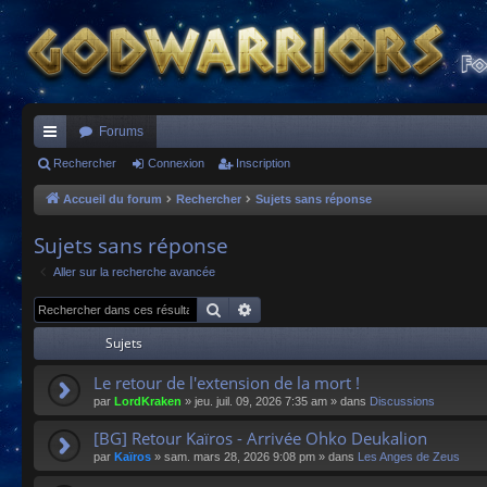
Forums
ac
Rechercher
Connexion
Inscription
co
Accueil du forum
Rechercher
Sujets sans réponse
ur
Sujets sans réponse
ci
Aller sur la recherche avancée
s
Rechercher
Recherche avancée
Sujets
Le retour de l'extension de la mort !
par
LordKraken
»
jeu. juil. 09, 2026 7:35 am
» dans
Discussions
[BG] Retour Kaïros - Arrivée Ohko Deukalion
par
Kaïros
»
sam. mars 28, 2026 9:08 pm
» dans
Les Anges de Zeus