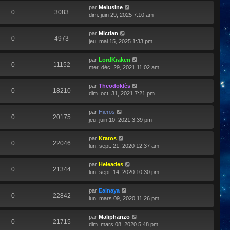
par
Melusine
0
3083
dim. juin 29, 2025 7:10 am
par
Mictlan
0
4973
jeu. mai 15, 2025 1:33 pm
par
LordKraken
0
11152
mer. déc. 29, 2021 11:02 am
par
Theodoklès
0
18210
dim. oct. 31, 2021 7:21 pm
par
Hieros
0
20175
jeu. juin 10, 2021 3:39 pm
par
Kratos
0
22046
lun. sept. 21, 2020 12:37 am
par
Heleades
0
21344
lun. sept. 14, 2020 10:30 pm
par
Ealnaya
0
22842
lun. mars 09, 2020 11:26 pm
par
Maliphanzo
0
21715
dim. mars 08, 2020 5:48 pm