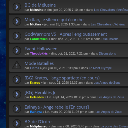
BG de Mélusine
par
Melusine
»
dim. juin 29, 2025 7:10 am
» dans
Les Chevaliers d'Athéna
Mictlan, le silence qui écorche
par
Mictlan
»
jeu. mai 15, 2025 1:33 pm
» dans
Les Chevaliers d'Athéna
GodWarriors V5 : Après l'engloutissement
par
LordKraken
»
mer. déc. 29, 2021 11:02 am
» dans
Discussions
Event Halloween
par
Theodoklès
»
dim. oct. 31, 2021 7:21 pm
» dans
Discussions
Mode Batailles
par
Hieros
»
jeu. juin 10, 2021 3:39 pm
» dans
Le Mont Olympe
[BG] Kratos, l'ange spartiate (en cours)
par
Kratos
»
lun. sept. 21, 2020 12:37 am
» dans
Les Anges de Zeus
[BG] Héraklès Jr
par
Heleades
»
lun. sept. 14, 2020 10:30 pm
» dans
Les Anges de Zeus
Ealnaya - Ange rebelle [En cours]
par
Ealnaya
»
lun. mars 09, 2020 11:26 pm
» dans
Les Anges de Zeus
BG de l'Ordre
par
Maliphanzo
»
dim. mars 08, 2020 5:48 pm
» dans
La porte des Enfers