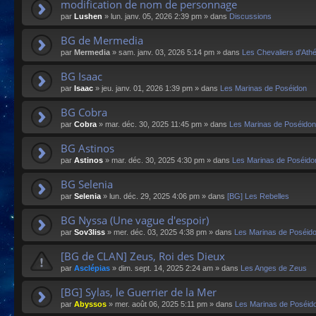
modification de nom de personnage
par
Lushen
»
lun. janv. 05, 2026 2:39 pm
» dans
Discussions
BG de Mermedia
par
Mermedia
»
sam. janv. 03, 2026 5:14 pm
» dans
Les Chevaliers d'Ath
BG Isaac
par
Isaac
»
jeu. janv. 01, 2026 1:39 pm
» dans
Les Marinas de Poséidon
BG Cobra
par
Cobra
»
mar. déc. 30, 2025 11:45 pm
» dans
Les Marinas de Poséidon
BG Astinos
par
Astinos
»
mar. déc. 30, 2025 4:30 pm
» dans
Les Marinas de Poséido
BG Selenia
par
Selenia
»
lun. déc. 29, 2025 4:06 pm
» dans
[BG] Les Rebelles
BG Nyssa (Une vague d'espoir)
par
Sov3liss
»
mer. déc. 03, 2025 4:38 pm
» dans
Les Marinas de Poséid
[BG de CLAN] Zeus, Roi des Dieux
par
Asclépias
»
dim. sept. 14, 2025 2:24 am
» dans
Les Anges de Zeus
[BG] Sylas, le Guerrier de la Mer
par
Abyssos
»
mer. août 06, 2025 5:11 pm
» dans
Les Marinas de Poséid