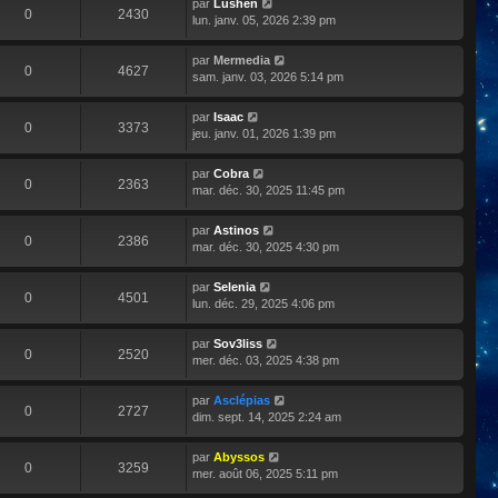
par
Lushen
0
2430
lun. janv. 05, 2026 2:39 pm
par
Mermedia
0
4627
sam. janv. 03, 2026 5:14 pm
par
Isaac
0
3373
jeu. janv. 01, 2026 1:39 pm
par
Cobra
0
2363
mar. déc. 30, 2025 11:45 pm
par
Astinos
0
2386
mar. déc. 30, 2025 4:30 pm
par
Selenia
0
4501
lun. déc. 29, 2025 4:06 pm
par
Sov3liss
0
2520
mer. déc. 03, 2025 4:38 pm
par
Asclépias
0
2727
dim. sept. 14, 2025 2:24 am
par
Abyssos
0
3259
mer. août 06, 2025 5:11 pm