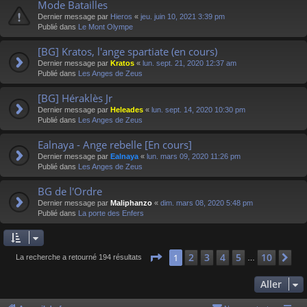
Mode Batailles
Dernier message par
Hieros
«
jeu. juin 10, 2021 3:39 pm
Publié dans
Le Mont Olympe
[BG] Kratos, l'ange spartiate (en cours)
Dernier message par
Kratos
«
lun. sept. 21, 2020 12:37 am
Publié dans
Les Anges de Zeus
[BG] Héraklès Jr
Dernier message par
Heleades
«
lun. sept. 14, 2020 10:30 pm
Publié dans
Les Anges de Zeus
Ealnaya - Ange rebelle [En cours]
Dernier message par
Ealnaya
«
lun. mars 09, 2020 11:26 pm
Publié dans
Les Anges de Zeus
BG de l'Ordre
Dernier message par
Maliphanzo
«
dim. mars 08, 2020 5:48 pm
Publié dans
La porte des Enfers
Page
1
sur
10
2
3
4
5
10
1
Su
La recherche a retourné 194 résultats
…
Aller