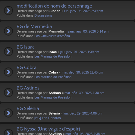
modification de nom de personnage
Dernier message par
Lushen
«
lun. janv. 05, 2026 2:39 pm
Publié dans
Discussions
BG de Mermedia
Dernier message par
Mermedia
«
sam. janv. 03, 2026 5:14 pm
Publié dans
Les Chevaliers d'Athéna
BG Isaac
Dernier message par
Isaac
«
jeu. janv. 01, 2026 1:39 pm
Publié dans
Les Marinas de Poséidon
BG Cobra
Dernier message par
Cobra
«
mar. déc. 30, 2025 11:45 pm
Publié dans
Les Marinas de Poséidon
BG Astinos
Dernier message par
Astinos
«
mar. déc. 30, 2025 4:30 pm
Publié dans
Les Marinas de Poséidon
BG Selenia
Dernier message par
Selenia
«
lun. déc. 29, 2025 4:06 pm
Publié dans
[BG] Les Rebelles
BG Nyssa (Une vague d'espoir)
Dernier message par
Sov3liss
«
mer. déc. 03, 2025 4:38 pm