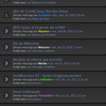
Publié dans
Les Marinas de Poséidon
[BG de CLAN] Zeus, Roi des Dieux
Dernier message par
Asclépias
«
dim. sept. 14, 2025 2:24 am
Publié dans
Les Anges de Zeus
[BG] Sylas, le Guerrier de la Mer
Dernier message par
Abyssos
«
mer. août 06, 2025 5:11 pm
Publié dans
Les Marinas de Poséidon
BG de Mélusine
Dernier message par
Melusine
«
dim. juin 29, 2025 7:10 am
Publié dans
Les Chevaliers d'Athéna
Mictlan, le silence qui écorche
Dernier message par
Mictlan
«
jeu. mai 15, 2025 1:33 pm
Publié dans
Les Chevaliers d'Athéna
GodWarriors V5 : Après l'engloutissement
Dernier message par
LordKraken
«
mer. déc. 29, 2021 11:02 am
Publié dans
Discussions
Event Halloween
Dernier message par
Theodoklès
«
dim. oct. 31, 2021 7:21 pm
Publié dans
Discussions