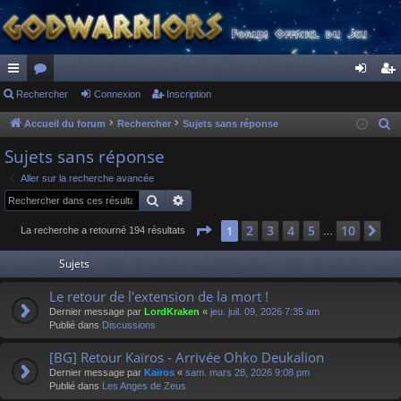
ac
Rechercher
or
Connexion
Inscription
on
ns
co
u
ne
cri
Accueil du forum
Rechercher
Sujets sans réponse
R
e
ur
m
xi
pti
Sujets sans réponse
c
ci
s
on
on
Aller sur la recherche avancée
h
Rechercher
Recherche avancée
s
e
r
Page
1
sur
10
2
3
4
5
10
1
Su
La recherche a retourné 194 résultats
…
c
Sujets
h
e
Le retour de l'extension de la mort !
r
Dernier message par
LordKraken
«
jeu. juil. 09, 2026 7:35 am
Publié dans
Discussions
[BG] Retour Kaïros - Arrivée Ohko Deukalion
Dernier message par
Kaïros
«
sam. mars 28, 2026 9:08 pm
Publié dans
Les Anges de Zeus