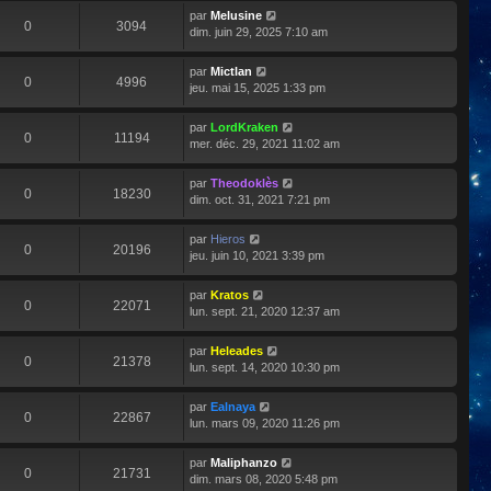
par
Melusine
0
3094
dim. juin 29, 2025 7:10 am
par
Mictlan
0
4996
jeu. mai 15, 2025 1:33 pm
par
LordKraken
0
11194
mer. déc. 29, 2021 11:02 am
par
Theodoklès
0
18230
dim. oct. 31, 2021 7:21 pm
par
Hieros
0
20196
jeu. juin 10, 2021 3:39 pm
par
Kratos
0
22071
lun. sept. 21, 2020 12:37 am
par
Heleades
0
21378
lun. sept. 14, 2020 10:30 pm
par
Ealnaya
0
22867
lun. mars 09, 2020 11:26 pm
par
Maliphanzo
0
21731
dim. mars 08, 2020 5:48 pm