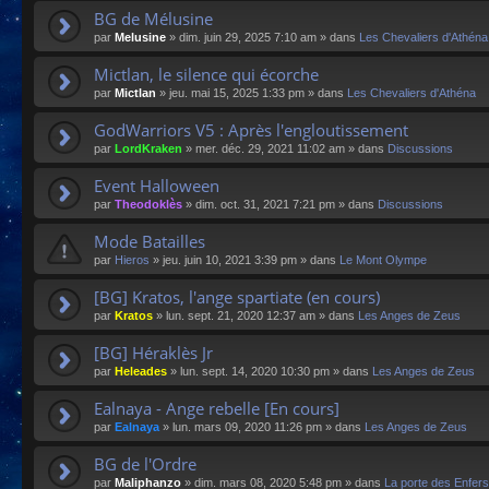
BG de Mélusine
par
Melusine
»
dim. juin 29, 2025 7:10 am
» dans
Les Chevaliers d'Athéna
Mictlan, le silence qui écorche
par
Mictlan
»
jeu. mai 15, 2025 1:33 pm
» dans
Les Chevaliers d'Athéna
GodWarriors V5 : Après l'engloutissement
par
LordKraken
»
mer. déc. 29, 2021 11:02 am
» dans
Discussions
Event Halloween
par
Theodoklès
»
dim. oct. 31, 2021 7:21 pm
» dans
Discussions
Mode Batailles
par
Hieros
»
jeu. juin 10, 2021 3:39 pm
» dans
Le Mont Olympe
[BG] Kratos, l'ange spartiate (en cours)
par
Kratos
»
lun. sept. 21, 2020 12:37 am
» dans
Les Anges de Zeus
[BG] Héraklès Jr
par
Heleades
»
lun. sept. 14, 2020 10:30 pm
» dans
Les Anges de Zeus
Ealnaya - Ange rebelle [En cours]
par
Ealnaya
»
lun. mars 09, 2020 11:26 pm
» dans
Les Anges de Zeus
BG de l'Ordre
par
Maliphanzo
»
dim. mars 08, 2020 5:48 pm
» dans
La porte des Enfers