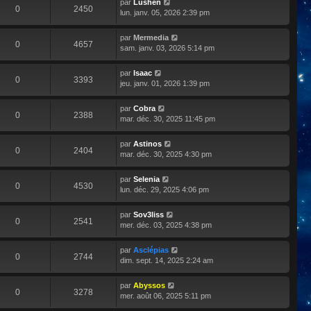
par
Lushen
0
2450
lun. janv. 05, 2026 2:39 pm
par
Mermedia
0
4657
sam. janv. 03, 2026 5:14 pm
par
Isaac
0
3393
jeu. janv. 01, 2026 1:39 pm
par
Cobra
0
2388
mar. déc. 30, 2025 11:45 pm
par
Astinos
0
2404
mar. déc. 30, 2025 4:30 pm
par
Selenia
0
4530
lun. déc. 29, 2025 4:06 pm
par
Sov3liss
0
2541
mer. déc. 03, 2025 4:38 pm
par
Asclépias
0
2744
dim. sept. 14, 2025 2:24 am
par
Abyssos
0
3278
mer. août 06, 2025 5:11 pm