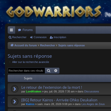
Forums
ac
Rechercher
Connexion
Inscription
co
Accueil du forum
Rechercher
Sujets sans réponse
ur
Sujets sans réponse
ci
Aller sur la recherche avancée
s
Rechercher
Recherche avancée
Sujets
Le retour de l'extension de la mort !
par
LordKraken
»
jeu. juil. 09, 2026 7:35 am
» dans
Discussions
[BG] Retour Kaïros - Arrivée Ohko Deukalion
par
Kaïros
»
sam. mars 28, 2026 9:08 pm
» dans
Les Anges de Zeus