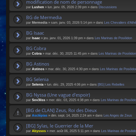
modification de nom de personnage
par
Lushen
»
lun. janv. 05, 2026 2:39 pm
» dans
Discussions
BG de Mermedia
par
Mermedia
»
sam. janv. 03, 2026 5:14 pm
» dans
Les Chevaliers d'Ath
BG Isaac
par
Isaac
»
jeu. janv. 01, 2026 1:39 pm
» dans
Les Marinas de Poséidon
BG Cobra
par
Cobra
»
mar. déc. 30, 2025 11:45 pm
» dans
Les Marinas de Poséidon
BG Astinos
par
Astinos
»
mar. déc. 30, 2025 4:30 pm
» dans
Les Marinas de Poséido
BG Selenia
par
Selenia
»
lun. déc. 29, 2025 4:06 pm
» dans
[BG] Les Rebelles
BG Nyssa (Une vague d'espoir)
par
Sov3liss
»
mer. déc. 03, 2025 4:38 pm
» dans
Les Marinas de Poséid
[BG de CLAN] Zeus, Roi des Dieux
par
Asclépias
»
dim. sept. 14, 2025 2:24 am
» dans
Les Anges de Zeus
[BG] Sylas, le Guerrier de la Mer
par
Abyssos
»
mer. août 06, 2025 5:11 pm
» dans
Les Marinas de Poséid