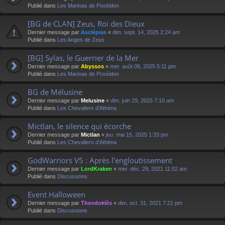
Publié dans
Les Marinas de Poséidon
[BG de CLAN] Zeus, Roi des Dieux
Dernier message par
Asclépias
«
dim. sept. 14, 2025 2:24 am
Publié dans
Les Anges de Zeus
[BG] Sylas, le Guerrier de la Mer
Dernier message par
Abyssos
«
mer. août 06, 2025 5:11 pm
Publié dans
Les Marinas de Poséidon
BG de Mélusine
Dernier message par
Melusine
«
dim. juin 29, 2025 7:10 am
Publié dans
Les Chevaliers d'Athéna
Mictlan, le silence qui écorche
Dernier message par
Mictlan
«
jeu. mai 15, 2025 1:33 pm
Publié dans
Les Chevaliers d'Athéna
GodWarriors V5 : Après l'engloutissement
Dernier message par
LordKraken
«
mer. déc. 29, 2021 11:02 am
Publié dans
Discussions
Event Halloween
Dernier message par
Theodoklès
«
dim. oct. 31, 2021 7:21 pm
Publié dans
Discussions