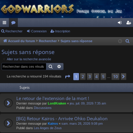
ac
Rechercher
or
Connexion
Inscription
on
ns
co
u
ne
cri
Accueil du forum
Rechercher
Sujets sans réponse
R
e
ur
m
xi
pti
Sujets sans réponse
c
ci
s
on
on
Aller sur la recherche avancée
h
Rechercher
Recherche avancée
s
e
r
Page
1
sur
10
2
3
4
5
10
1
Su
La recherche a retourné 194 résultats
…
c
Sujets
h
e
Le retour de l'extension de la mort !
r
Dernier message par
LordKraken
«
jeu. juil. 09, 2026 7:35 am
Publié dans
Discussions
[BG] Retour Kaïros - Arrivée Ohko Deukalion
Dernier message par
Kaïros
«
sam. mars 28, 2026 9:08 pm
Publié dans
Les Anges de Zeus