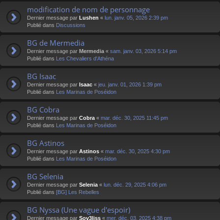
modification de nom de personnage
Dernier message par
Lushen
«
lun. janv. 05, 2026 2:39 pm
Publié dans
Discussions
BG de Mermedia
Dernier message par
Mermedia
«
sam. janv. 03, 2026 5:14 pm
Publié dans
Les Chevaliers d'Athéna
BG Isaac
Dernier message par
Isaac
«
jeu. janv. 01, 2026 1:39 pm
Publié dans
Les Marinas de Poséidon
BG Cobra
Dernier message par
Cobra
«
mar. déc. 30, 2025 11:45 pm
Publié dans
Les Marinas de Poséidon
BG Astinos
Dernier message par
Astinos
«
mar. déc. 30, 2025 4:30 pm
Publié dans
Les Marinas de Poséidon
BG Selenia
Dernier message par
Selenia
«
lun. déc. 29, 2025 4:06 pm
Publié dans
[BG] Les Rebelles
BG Nyssa (Une vague d'espoir)
Dernier message par
Sov3liss
«
mer. déc. 03, 2025 4:38 pm