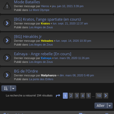
Mode Batailles
Dernier message par
Hieros
«
jeu. juin 10, 2021 3:39 pm
Publié dans
Le Mont Olympe
[BG] Kratos, l'ange spartiate (en cours)
Dernier message par
Kratos
«
lun. sept. 21, 2020 12:37 am
Publié dans
Les Anges de Zeus
[BG] Héraklès Jr
Dernier message par
Heleades
«
lun. sept. 14, 2020 10:30 pm
Publié dans
Les Anges de Zeus
Ealnaya - Ange rebelle [En cours]
Dernier message par
Ealnaya
«
lun. mars 09, 2020 11:26 pm
Publié dans
Les Anges de Zeus
BG de l'Ordre
Dernier message par
Maliphanzo
«
dim. mars 08, 2020 5:48 pm
Publié dans
La porte des Enfers
Page
1
sur
10
2
3
4
5
10
1
Su
La recherche a retourné 194 résultats
…
Aller