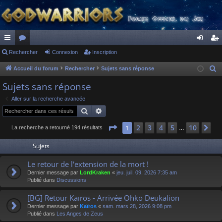
ac
Rechercher
or
Connexion
Inscription
on
ns
co
u
ne
cri
Accueil du forum
Rechercher
Sujets sans réponse
R
e
ur
m
xi
pti
Sujets sans réponse
c
ci
s
on
on
Aller sur la recherche avancée
h
Rechercher
Recherche avancée
s
e
r
Page
1
sur
10
2
3
4
5
10
1
Su
La recherche a retourné 194 résultats
…
c
Sujets
h
e
Le retour de l'extension de la mort !
r
Dernier message par
LordKraken
«
jeu. juil. 09, 2026 7:35 am
Publié dans
Discussions
[BG] Retour Kaïros - Arrivée Ohko Deukalion
Dernier message par
Kaïros
«
sam. mars 28, 2026 9:08 pm
Publié dans
Les Anges de Zeus