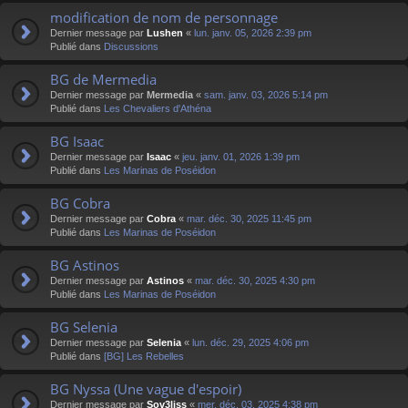
modification de nom de personnage
Dernier message par
Lushen
«
lun. janv. 05, 2026 2:39 pm
Publié dans
Discussions
BG de Mermedia
Dernier message par
Mermedia
«
sam. janv. 03, 2026 5:14 pm
Publié dans
Les Chevaliers d'Athéna
BG Isaac
Dernier message par
Isaac
«
jeu. janv. 01, 2026 1:39 pm
Publié dans
Les Marinas de Poséidon
BG Cobra
Dernier message par
Cobra
«
mar. déc. 30, 2025 11:45 pm
Publié dans
Les Marinas de Poséidon
BG Astinos
Dernier message par
Astinos
«
mar. déc. 30, 2025 4:30 pm
Publié dans
Les Marinas de Poséidon
BG Selenia
Dernier message par
Selenia
«
lun. déc. 29, 2025 4:06 pm
Publié dans
[BG] Les Rebelles
BG Nyssa (Une vague d'espoir)
Dernier message par
Sov3liss
«
mer. déc. 03, 2025 4:38 pm