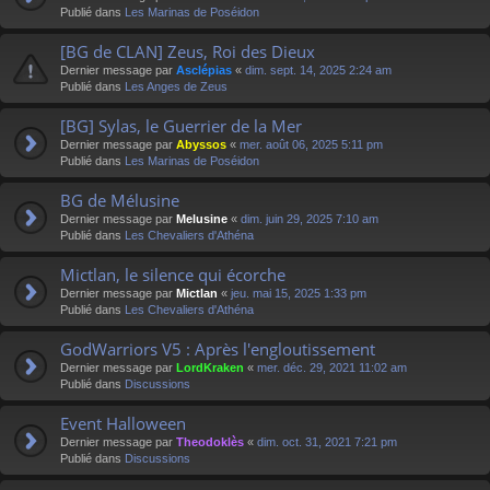
Publié dans
Les Marinas de Poséidon
[BG de CLAN] Zeus, Roi des Dieux
Dernier message par
Asclépias
«
dim. sept. 14, 2025 2:24 am
Publié dans
Les Anges de Zeus
[BG] Sylas, le Guerrier de la Mer
Dernier message par
Abyssos
«
mer. août 06, 2025 5:11 pm
Publié dans
Les Marinas de Poséidon
BG de Mélusine
Dernier message par
Melusine
«
dim. juin 29, 2025 7:10 am
Publié dans
Les Chevaliers d'Athéna
Mictlan, le silence qui écorche
Dernier message par
Mictlan
«
jeu. mai 15, 2025 1:33 pm
Publié dans
Les Chevaliers d'Athéna
GodWarriors V5 : Après l'engloutissement
Dernier message par
LordKraken
«
mer. déc. 29, 2021 11:02 am
Publié dans
Discussions
Event Halloween
Dernier message par
Theodoklès
«
dim. oct. 31, 2021 7:21 pm
Publié dans
Discussions