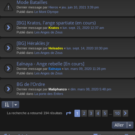
Mode Batailles
Dernier message par
Hieros
«
jeu. juin 10, 2021 3:39 pm
Publié dans
Le Mont Olympe
[BG] Kratos, l'ange spartiate (en cours)
Dernier message par
Kratos
«
lun. sept. 21, 2020 12:37 am
Publié dans
Les Anges de Zeus
[BG] Héraklès Jr
Dernier message par
Heleades
«
lun. sept. 14, 2020 10:30 pm
Publié dans
Les Anges de Zeus
Ealnaya - Ange rebelle [En cours]
Dernier message par
Ealnaya
«
lun. mars 09, 2020 11:26 pm
Publié dans
Les Anges de Zeus
BG de l'Ordre
Dernier message par
Maliphanzo
«
dim. mars 08, 2020 5:48 pm
Publié dans
La porte des Enfers
Page
1
sur
10
2
3
4
5
10
1
Su
La recherche a retourné 194 résultats
…
Aller