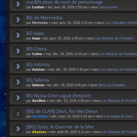
modification de nom de personnage
par
Lushen
»
lun. janv. 05, 2026 2:39 pm
» dans
Discussions
BG de Mermedia
par
Mermedia
»
sam. janv. 03, 2026 5:14 pm
» dans
Les Chevaliers d'Ath
BG Isaac
par
Isaac
»
jeu. janv. 01, 2026 1:39 pm
» dans
Les Marinas de Poséidon
BG Cobra
par
Cobra
»
mar. déc. 30, 2025 11:45 pm
» dans
Les Marinas de Poséidon
BG Astinos
par
Astinos
»
mar. déc. 30, 2025 4:30 pm
» dans
Les Marinas de Poséido
BG Selenia
par
Selenia
»
lun. déc. 29, 2025 4:06 pm
» dans
[BG] Les Rebelles
BG Nyssa (Une vague d'espoir)
par
Sov3liss
»
mer. déc. 03, 2025 4:38 pm
» dans
Les Marinas de Poséid
[BG de CLAN] Zeus, Roi des Dieux
par
Asclépias
»
dim. sept. 14, 2025 2:24 am
» dans
Les Anges de Zeus
[BG] Sylas, le Guerrier de la Mer
par
Abyssos
»
mer. août 06, 2025 5:11 pm
» dans
Les Marinas de Poséid