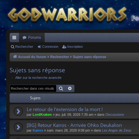
Forums
ac
Rechercher
Connexion
Inscription
co
Accueil du forum
Rechercher
Sujets sans réponse
ur
Sujets sans réponse
ci
Aller sur la recherche avancée
s
Rechercher
Recherche avancée
Sujets
Le retour de l'extension de la mort !
par
LordKraken
»
jeu. juil. 09, 2026 7:35 am
» dans
Discussions
[BG] Retour Kaïros - Arrivée Ohko Deukalion
par
Kaïros
»
sam. mars 28, 2026 9:08 pm
» dans
Les Anges de Zeus