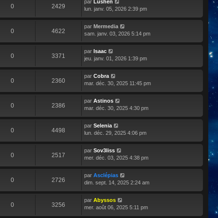
par
Lushen
0
2429
lun. janv. 05, 2026 2:39 pm
par
Mermedia
0
4622
sam. janv. 03, 2026 5:14 pm
par
Isaac
0
3371
jeu. janv. 01, 2026 1:39 pm
par
Cobra
0
2360
mar. déc. 30, 2025 11:45 pm
par
Astinos
0
2386
mar. déc. 30, 2025 4:30 pm
par
Selenia
0
4498
lun. déc. 29, 2025 4:06 pm
par
Sov3liss
0
2517
mer. déc. 03, 2025 4:38 pm
par
Asclépias
0
2726
dim. sept. 14, 2025 2:24 am
par
Abyssos
0
3256
mer. août 06, 2025 5:11 pm