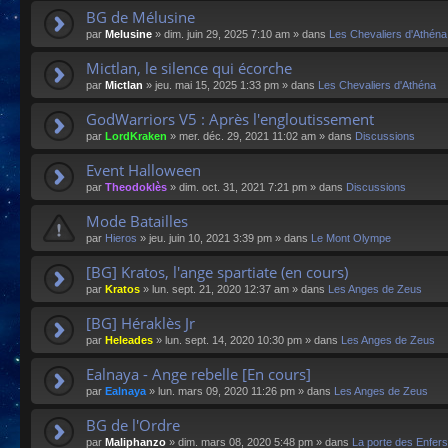
BG de Mélusine
par
Melusine
»
dim. juin 29, 2025 7:10 am
» dans
Les Chevaliers d'Athéna
Mictlan, le silence qui écorche
par
Mictlan
»
jeu. mai 15, 2025 1:33 pm
» dans
Les Chevaliers d'Athéna
GodWarriors V5 : Après l'engloutissement
par
LordKraken
»
mer. déc. 29, 2021 11:02 am
» dans
Discussions
Event Halloween
par
Theodoklès
»
dim. oct. 31, 2021 7:21 pm
» dans
Discussions
Mode Batailles
par
Hieros
»
jeu. juin 10, 2021 3:39 pm
» dans
Le Mont Olympe
[BG] Kratos, l'ange spartiate (en cours)
par
Kratos
»
lun. sept. 21, 2020 12:37 am
» dans
Les Anges de Zeus
[BG] Héraklès Jr
par
Heleades
»
lun. sept. 14, 2020 10:30 pm
» dans
Les Anges de Zeus
Ealnaya - Ange rebelle [En cours]
par
Ealnaya
»
lun. mars 09, 2020 11:26 pm
» dans
Les Anges de Zeus
BG de l'Ordre
par
Maliphanzo
»
dim. mars 08, 2020 5:48 pm
» dans
La porte des Enfers