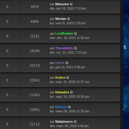
par
Melusine
0
3079
dim. juin 29, 2025 7:10 am
par
Mictlan
0
4969
jeu. mai 15, 2025 1:33 pm
par
LordKraken
0
11151
mer. déc. 29, 2021 11:02 am
par
Theodoklès
0
18206
dim. oct. 31, 2021 7:21 pm
par
Hieros
0
20173
jeu. juin 10, 2021 3:39 pm
par
Kratos
0
22041
lun. sept. 21, 2020 12:37 am
par
Heleades
0
21343
lun. sept. 14, 2020 10:30 pm
par
Ealnaya
0
22841
lun. mars 09, 2020 11:26 pm
par
Maliphanzo
0
21712
dim. mars 08, 2020 5:48 pm