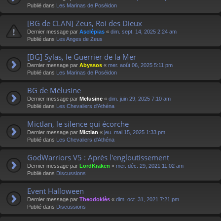
Publié dans
Les Marinas de Poséidon
[BG de CLAN] Zeus, Roi des Dieux
Dernier message par
Asclépias
«
dim. sept. 14, 2025 2:24 am
Publié dans
Les Anges de Zeus
[BG] Sylas, le Guerrier de la Mer
Dernier message par
Abyssos
«
mer. août 06, 2025 5:11 pm
Publié dans
Les Marinas de Poséidon
BG de Mélusine
Dernier message par
Melusine
«
dim. juin 29, 2025 7:10 am
Publié dans
Les Chevaliers d'Athéna
Mictlan, le silence qui écorche
Dernier message par
Mictlan
«
jeu. mai 15, 2025 1:33 pm
Publié dans
Les Chevaliers d'Athéna
GodWarriors V5 : Après l'engloutissement
Dernier message par
LordKraken
«
mer. déc. 29, 2021 11:02 am
Publié dans
Discussions
Event Halloween
Dernier message par
Theodoklès
«
dim. oct. 31, 2021 7:21 pm
Publié dans
Discussions