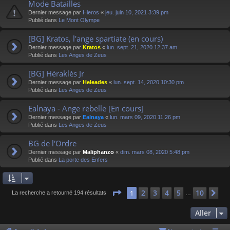
Mode Batailles
Dernier message par
Hieros
«
jeu. juin 10, 2021 3:39 pm
Publié dans
Le Mont Olympe
[BG] Kratos, l'ange spartiate (en cours)
Dernier message par
Kratos
«
lun. sept. 21, 2020 12:37 am
Publié dans
Les Anges de Zeus
[BG] Héraklès Jr
Dernier message par
Heleades
«
lun. sept. 14, 2020 10:30 pm
Publié dans
Les Anges de Zeus
Ealnaya - Ange rebelle [En cours]
Dernier message par
Ealnaya
«
lun. mars 09, 2020 11:26 pm
Publié dans
Les Anges de Zeus
BG de l'Ordre
Dernier message par
Maliphanzo
«
dim. mars 08, 2020 5:48 pm
Publié dans
La porte des Enfers
Page
1
sur
10
2
3
4
5
10
1
Su
La recherche a retourné 194 résultats
…
Aller