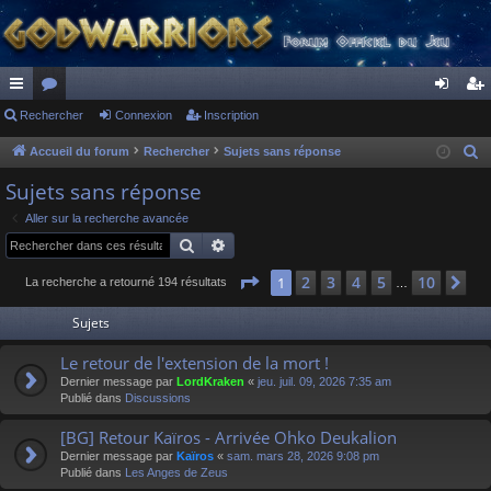
ac
Rechercher
or
Connexion
Inscription
on
ns
co
u
ne
cri
Accueil du forum
Rechercher
Sujets sans réponse
R
e
ur
m
xi
pti
Sujets sans réponse
c
ci
s
on
on
Aller sur la recherche avancée
h
Rechercher
Recherche avancée
s
e
r
Page
1
sur
10
2
3
4
5
10
1
Su
La recherche a retourné 194 résultats
…
c
Sujets
h
e
Le retour de l'extension de la mort !
r
Dernier message par
LordKraken
«
jeu. juil. 09, 2026 7:35 am
Publié dans
Discussions
[BG] Retour Kaïros - Arrivée Ohko Deukalion
Dernier message par
Kaïros
«
sam. mars 28, 2026 9:08 pm
Publié dans
Les Anges de Zeus