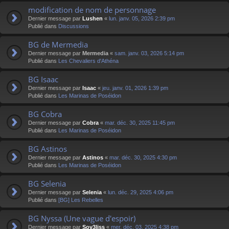
modification de nom de personnage
Dernier message par
Lushen
«
lun. janv. 05, 2026 2:39 pm
Publié dans
Discussions
BG de Mermedia
Dernier message par
Mermedia
«
sam. janv. 03, 2026 5:14 pm
Publié dans
Les Chevaliers d'Athéna
BG Isaac
Dernier message par
Isaac
«
jeu. janv. 01, 2026 1:39 pm
Publié dans
Les Marinas de Poséidon
BG Cobra
Dernier message par
Cobra
«
mar. déc. 30, 2025 11:45 pm
Publié dans
Les Marinas de Poséidon
BG Astinos
Dernier message par
Astinos
«
mar. déc. 30, 2025 4:30 pm
Publié dans
Les Marinas de Poséidon
BG Selenia
Dernier message par
Selenia
«
lun. déc. 29, 2025 4:06 pm
Publié dans
[BG] Les Rebelles
BG Nyssa (Une vague d'espoir)
Dernier message par
Sov3liss
«
mer. déc. 03, 2025 4:38 pm