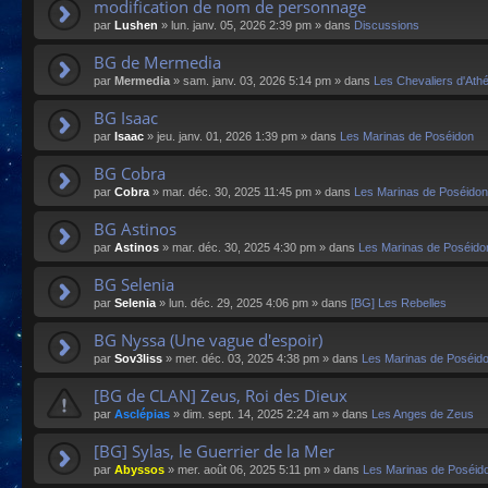
modification de nom de personnage
par
Lushen
»
lun. janv. 05, 2026 2:39 pm
» dans
Discussions
BG de Mermedia
par
Mermedia
»
sam. janv. 03, 2026 5:14 pm
» dans
Les Chevaliers d'Ath
BG Isaac
par
Isaac
»
jeu. janv. 01, 2026 1:39 pm
» dans
Les Marinas de Poséidon
BG Cobra
par
Cobra
»
mar. déc. 30, 2025 11:45 pm
» dans
Les Marinas de Poséidon
BG Astinos
par
Astinos
»
mar. déc. 30, 2025 4:30 pm
» dans
Les Marinas de Poséido
BG Selenia
par
Selenia
»
lun. déc. 29, 2025 4:06 pm
» dans
[BG] Les Rebelles
BG Nyssa (Une vague d'espoir)
par
Sov3liss
»
mer. déc. 03, 2025 4:38 pm
» dans
Les Marinas de Poséid
[BG de CLAN] Zeus, Roi des Dieux
par
Asclépias
»
dim. sept. 14, 2025 2:24 am
» dans
Les Anges de Zeus
[BG] Sylas, le Guerrier de la Mer
par
Abyssos
»
mer. août 06, 2025 5:11 pm
» dans
Les Marinas de Poséid