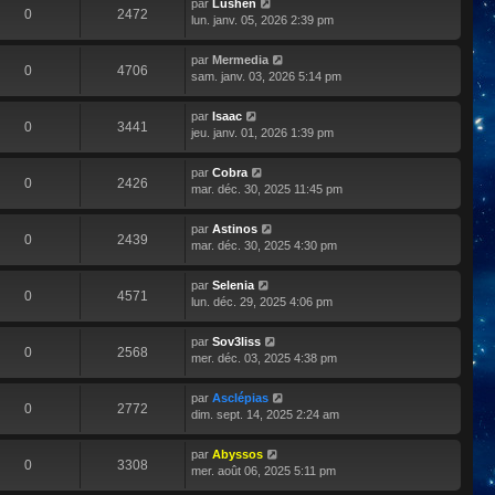
par
Lushen
0
2472
lun. janv. 05, 2026 2:39 pm
par
Mermedia
0
4706
sam. janv. 03, 2026 5:14 pm
par
Isaac
0
3441
jeu. janv. 01, 2026 1:39 pm
par
Cobra
0
2426
mar. déc. 30, 2025 11:45 pm
par
Astinos
0
2439
mar. déc. 30, 2025 4:30 pm
par
Selenia
0
4571
lun. déc. 29, 2025 4:06 pm
par
Sov3liss
0
2568
mer. déc. 03, 2025 4:38 pm
par
Asclépias
0
2772
dim. sept. 14, 2025 2:24 am
par
Abyssos
0
3308
mer. août 06, 2025 5:11 pm