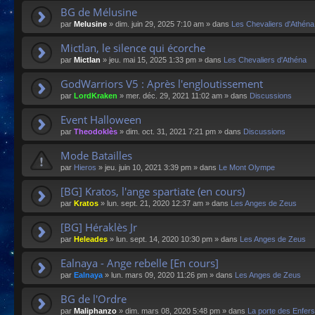
BG de Mélusine
par
Melusine
»
dim. juin 29, 2025 7:10 am
» dans
Les Chevaliers d'Athéna
Mictlan, le silence qui écorche
par
Mictlan
»
jeu. mai 15, 2025 1:33 pm
» dans
Les Chevaliers d'Athéna
GodWarriors V5 : Après l'engloutissement
par
LordKraken
»
mer. déc. 29, 2021 11:02 am
» dans
Discussions
Event Halloween
par
Theodoklès
»
dim. oct. 31, 2021 7:21 pm
» dans
Discussions
Mode Batailles
par
Hieros
»
jeu. juin 10, 2021 3:39 pm
» dans
Le Mont Olympe
[BG] Kratos, l'ange spartiate (en cours)
par
Kratos
»
lun. sept. 21, 2020 12:37 am
» dans
Les Anges de Zeus
[BG] Héraklès Jr
par
Heleades
»
lun. sept. 14, 2020 10:30 pm
» dans
Les Anges de Zeus
Ealnaya - Ange rebelle [En cours]
par
Ealnaya
»
lun. mars 09, 2020 11:26 pm
» dans
Les Anges de Zeus
BG de l'Ordre
par
Maliphanzo
»
dim. mars 08, 2020 5:48 pm
» dans
La porte des Enfers