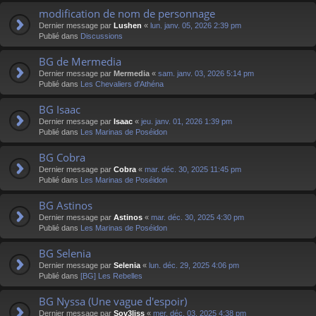
modification de nom de personnage
Dernier message par
Lushen
«
lun. janv. 05, 2026 2:39 pm
Publié dans
Discussions
BG de Mermedia
Dernier message par
Mermedia
«
sam. janv. 03, 2026 5:14 pm
Publié dans
Les Chevaliers d'Athéna
BG Isaac
Dernier message par
Isaac
«
jeu. janv. 01, 2026 1:39 pm
Publié dans
Les Marinas de Poséidon
BG Cobra
Dernier message par
Cobra
«
mar. déc. 30, 2025 11:45 pm
Publié dans
Les Marinas de Poséidon
BG Astinos
Dernier message par
Astinos
«
mar. déc. 30, 2025 4:30 pm
Publié dans
Les Marinas de Poséidon
BG Selenia
Dernier message par
Selenia
«
lun. déc. 29, 2025 4:06 pm
Publié dans
[BG] Les Rebelles
BG Nyssa (Une vague d'espoir)
Dernier message par
Sov3liss
«
mer. déc. 03, 2025 4:38 pm