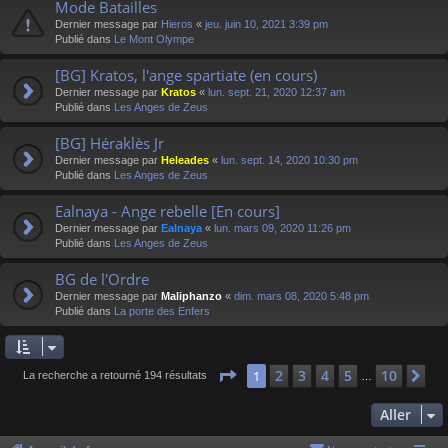
Mode Batailles
Dernier message par
Hieros
«
jeu. juin 10, 2021 3:39 pm
Publié dans
Le Mont Olympe
[BG] Kratos, l'ange spartiate (en cours)
Dernier message par
Kratos
«
lun. sept. 21, 2020 12:37 am
Publié dans
Les Anges de Zeus
[BG] Héraklès Jr
Dernier message par
Heleades
«
lun. sept. 14, 2020 10:30 pm
Publié dans
Les Anges de Zeus
Ealnaya - Ange rebelle [En cours]
Dernier message par
Ealnaya
«
lun. mars 09, 2020 11:26 pm
Publié dans
Les Anges de Zeus
BG de l'Ordre
Dernier message par
Maliphanzo
«
dim. mars 08, 2020 5:48 pm
Publié dans
La porte des Enfers
Page
1
sur
10
2
3
4
5
10
1
Su
La recherche a retourné 194 résultats
…
Aller