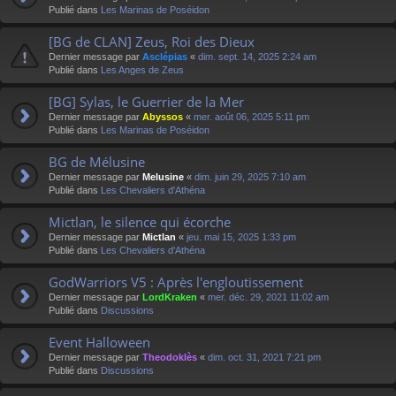
Publié dans
Les Marinas de Poséidon
[BG de CLAN] Zeus, Roi des Dieux
Dernier message par
Asclépias
«
dim. sept. 14, 2025 2:24 am
Publié dans
Les Anges de Zeus
[BG] Sylas, le Guerrier de la Mer
Dernier message par
Abyssos
«
mer. août 06, 2025 5:11 pm
Publié dans
Les Marinas de Poséidon
BG de Mélusine
Dernier message par
Melusine
«
dim. juin 29, 2025 7:10 am
Publié dans
Les Chevaliers d'Athéna
Mictlan, le silence qui écorche
Dernier message par
Mictlan
«
jeu. mai 15, 2025 1:33 pm
Publié dans
Les Chevaliers d'Athéna
GodWarriors V5 : Après l'engloutissement
Dernier message par
LordKraken
«
mer. déc. 29, 2021 11:02 am
Publié dans
Discussions
Event Halloween
Dernier message par
Theodoklès
«
dim. oct. 31, 2021 7:21 pm
Publié dans
Discussions