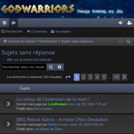
ac
Rechercher
or
Connexion
Inscription
on
ns
co
u
ne
cri
Accueil du forum
Rechercher
Sujets sans réponse
R
e
ur
m
xi
pti
Sujets sans réponse
c
ci
s
on
on
Aller sur la recherche avancée
h
Rechercher
Recherche avancée
s
e
r
Page
1
sur
10
2
3
4
5
10
1
Su
La recherche a retourné 194 résultats
…
c
Sujets
h
e
Le retour de l'extension de la mort !
r
Dernier message par
LordKraken
«
jeu. juil. 09, 2026 7:35 am
Publié dans
Discussions
[BG] Retour Kaïros - Arrivée Ohko Deukalion
Dernier message par
Kaïros
«
sam. mars 28, 2026 9:08 pm
Publié dans
Les Anges de Zeus