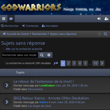
ac
Rechercher
or
Connexion
Inscription
on
ns
co
u
ne
cri
Accueil du forum
Rechercher
Sujets sans réponse
R
e
ur
m
xi
pti
Sujets sans réponse
c
ci
s
on
on
Aller sur la recherche avancée
h
Rechercher
Recherche avancée
s
e
r
Page
1
sur
10
2
3
4
5
10
1
Su
La recherche a retourné 194 résultats
…
c
Sujets
h
e
Le retour de l'extension de la mort !
r
Dernier message par
LordKraken
«
jeu. juil. 09, 2026 7:35 am
Publié dans
Discussions
[BG] Retour Kaïros - Arrivée Ohko Deukalion
Dernier message par
Kaïros
«
sam. mars 28, 2026 9:08 pm
Publié dans
Les Anges de Zeus