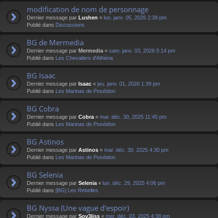
modification de nom de personnage
Dernier message par
Lushen
«
lun. janv. 05, 2026 2:39 pm
Publié dans
Discussions
BG de Mermedia
Dernier message par
Mermedia
«
sam. janv. 03, 2026 5:14 pm
Publié dans
Les Chevaliers d'Athéna
BG Isaac
Dernier message par
Isaac
«
jeu. janv. 01, 2026 1:39 pm
Publié dans
Les Marinas de Poséidon
BG Cobra
Dernier message par
Cobra
«
mar. déc. 30, 2025 11:45 pm
Publié dans
Les Marinas de Poséidon
BG Astinos
Dernier message par
Astinos
«
mar. déc. 30, 2025 4:30 pm
Publié dans
Les Marinas de Poséidon
BG Selenia
Dernier message par
Selenia
«
lun. déc. 29, 2025 4:06 pm
Publié dans
[BG] Les Rebelles
BG Nyssa (Une vague d'espoir)
Dernier message par
Sov3liss
«
mer. déc. 03, 2025 4:38 pm