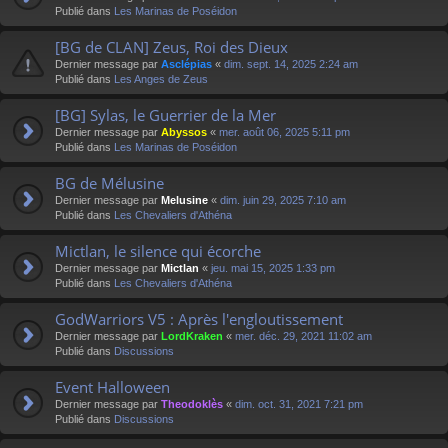
Publié dans
Les Marinas de Poséidon
[BG de CLAN] Zeus, Roi des Dieux
Dernier message par
Asclépias
«
dim. sept. 14, 2025 2:24 am
Publié dans
Les Anges de Zeus
[BG] Sylas, le Guerrier de la Mer
Dernier message par
Abyssos
«
mer. août 06, 2025 5:11 pm
Publié dans
Les Marinas de Poséidon
BG de Mélusine
Dernier message par
Melusine
«
dim. juin 29, 2025 7:10 am
Publié dans
Les Chevaliers d'Athéna
Mictlan, le silence qui écorche
Dernier message par
Mictlan
«
jeu. mai 15, 2025 1:33 pm
Publié dans
Les Chevaliers d'Athéna
GodWarriors V5 : Après l'engloutissement
Dernier message par
LordKraken
«
mer. déc. 29, 2021 11:02 am
Publié dans
Discussions
Event Halloween
Dernier message par
Theodoklès
«
dim. oct. 31, 2021 7:21 pm
Publié dans
Discussions