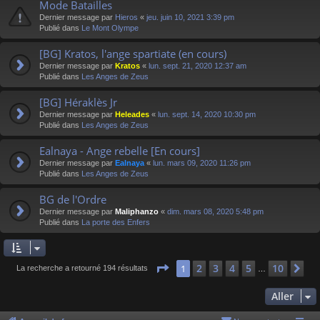
Mode Batailles
Dernier message par
Hieros
«
jeu. juin 10, 2021 3:39 pm
Publié dans
Le Mont Olympe
[BG] Kratos, l'ange spartiate (en cours)
Dernier message par
Kratos
«
lun. sept. 21, 2020 12:37 am
Publié dans
Les Anges de Zeus
[BG] Héraklès Jr
Dernier message par
Heleades
«
lun. sept. 14, 2020 10:30 pm
Publié dans
Les Anges de Zeus
Ealnaya - Ange rebelle [En cours]
Dernier message par
Ealnaya
«
lun. mars 09, 2020 11:26 pm
Publié dans
Les Anges de Zeus
BG de l'Ordre
Dernier message par
Maliphanzo
«
dim. mars 08, 2020 5:48 pm
Publié dans
La porte des Enfers
Page
1
sur
10
2
3
4
5
10
1
Su
La recherche a retourné 194 résultats
…
Aller