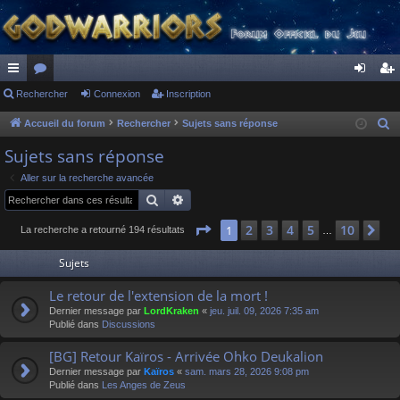
ac
Rechercher
or
Connexion
Inscription
on
ns
co
u
ne
cri
Accueil du forum
Rechercher
Sujets sans réponse
R
e
ur
m
xi
pti
Sujets sans réponse
c
ci
s
on
on
Aller sur la recherche avancée
h
Rechercher
Recherche avancée
s
e
r
Page
1
sur
10
2
3
4
5
10
1
Su
La recherche a retourné 194 résultats
…
c
Sujets
h
e
Le retour de l'extension de la mort !
r
Dernier message par
LordKraken
«
jeu. juil. 09, 2026 7:35 am
Publié dans
Discussions
[BG] Retour Kaïros - Arrivée Ohko Deukalion
Dernier message par
Kaïros
«
sam. mars 28, 2026 9:08 pm
Publié dans
Les Anges de Zeus