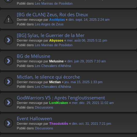
Publié dans
Les Marinas de Poséidon
[BG de CLAN] Zeus, Roi des Dieux
Dernier message par
Asclépias
«
dim. sept. 14, 2025 2:24 am
Publié dans
Les Anges de Zeus
[BG] Sylas, le Guerrier de la Mer
Dernier message par
Abyssos
«
mer. août 06, 2025 5:11 pm
Publié dans
Les Marinas de Poséidon
BG de Mélusine
Dernier message par
Melusine
«
dim. juin 29, 2025 7:10 am
Publié dans
Les Chevaliers d'Athéna
Mictlan, le silence qui écorche
Dernier message par
Mictlan
«
jeu. mai 15, 2025 1:33 pm
Publié dans
Les Chevaliers d'Athéna
GodWarriors V5 : Après l'engloutissement
Dernier message par
LordKraken
«
mer. déc. 29, 2021 11:02 am
Publié dans
Discussions
Event Halloween
Dernier message par
Theodoklès
«
dim. oct. 31, 2021 7:21 pm
Publié dans
Discussions