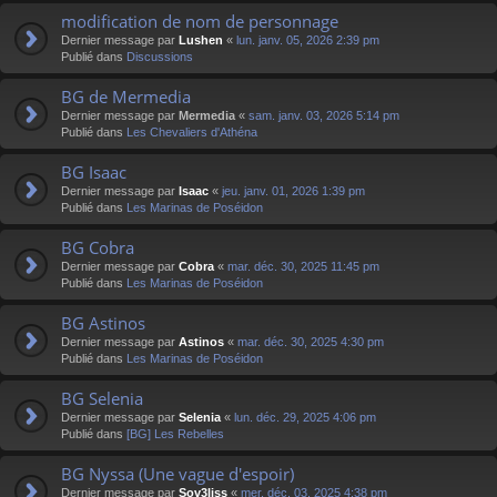
modification de nom de personnage
Dernier message par
Lushen
«
lun. janv. 05, 2026 2:39 pm
Publié dans
Discussions
BG de Mermedia
Dernier message par
Mermedia
«
sam. janv. 03, 2026 5:14 pm
Publié dans
Les Chevaliers d'Athéna
BG Isaac
Dernier message par
Isaac
«
jeu. janv. 01, 2026 1:39 pm
Publié dans
Les Marinas de Poséidon
BG Cobra
Dernier message par
Cobra
«
mar. déc. 30, 2025 11:45 pm
Publié dans
Les Marinas de Poséidon
BG Astinos
Dernier message par
Astinos
«
mar. déc. 30, 2025 4:30 pm
Publié dans
Les Marinas de Poséidon
BG Selenia
Dernier message par
Selenia
«
lun. déc. 29, 2025 4:06 pm
Publié dans
[BG] Les Rebelles
BG Nyssa (Une vague d'espoir)
Dernier message par
Sov3liss
«
mer. déc. 03, 2025 4:38 pm