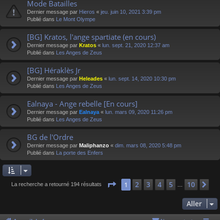
Mode Batailles
Dernier message par
Hieros
«
jeu. juin 10, 2021 3:39 pm
Publié dans
Le Mont Olympe
[BG] Kratos, l'ange spartiate (en cours)
Dernier message par
Kratos
«
lun. sept. 21, 2020 12:37 am
Publié dans
Les Anges de Zeus
[BG] Héraklès Jr
Dernier message par
Heleades
«
lun. sept. 14, 2020 10:30 pm
Publié dans
Les Anges de Zeus
Ealnaya - Ange rebelle [En cours]
Dernier message par
Ealnaya
«
lun. mars 09, 2020 11:26 pm
Publié dans
Les Anges de Zeus
BG de l'Ordre
Dernier message par
Maliphanzo
«
dim. mars 08, 2020 5:48 pm
Publié dans
La porte des Enfers
Page
1
sur
10
2
3
4
5
10
1
Su
La recherche a retourné 194 résultats
…
Aller