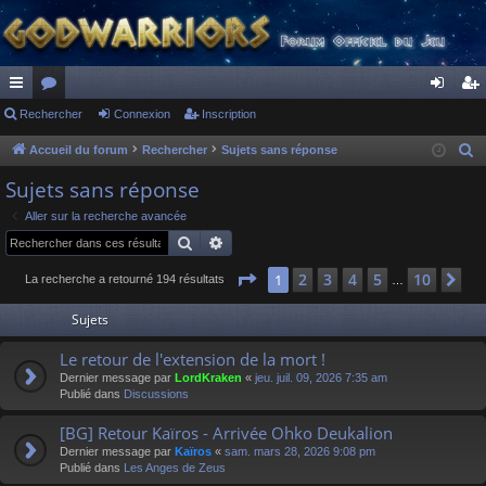
ac
Rechercher
or
Connexion
Inscription
on
ns
co
u
ne
cri
Accueil du forum
Rechercher
Sujets sans réponse
R
e
ur
m
xi
pti
Sujets sans réponse
c
ci
s
on
on
Aller sur la recherche avancée
h
Rechercher
Recherche avancée
s
e
r
Page
1
sur
10
2
3
4
5
10
1
Su
La recherche a retourné 194 résultats
…
c
Sujets
h
e
Le retour de l'extension de la mort !
r
Dernier message par
LordKraken
«
jeu. juil. 09, 2026 7:35 am
Publié dans
Discussions
[BG] Retour Kaïros - Arrivée Ohko Deukalion
Dernier message par
Kaïros
«
sam. mars 28, 2026 9:08 pm
Publié dans
Les Anges de Zeus