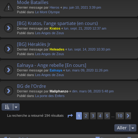
Mode Batailles
Dernier message par
Hieros
«
jeu. juin 10, 2021 3:39 pm
Publié dans
Le Mont Olympe
[BG] Kratos, l'ange spartiate (en cours)
Dernier message par
Kratos
«
lun. sept. 21, 2020 12:37 am
Publié dans
Les Anges de Zeus
[BG] Héraklès Jr
Dernier message par
Heleades
«
lun. sept. 14, 2020 10:30 pm
Publié dans
Les Anges de Zeus
Ealnaya - Ange rebelle [En cours]
Dernier message par
Ealnaya
«
lun. mars 09, 2020 11:26 pm
Publié dans
Les Anges de Zeus
BG de l'Ordre
Dernier message par
Maliphanzo
«
dim. mars 08, 2020 5:48 pm
Publié dans
La porte des Enfers
Page
1
sur
10
2
3
4
5
10
1
Su
La recherche a retourné 194 résultats
…
Aller