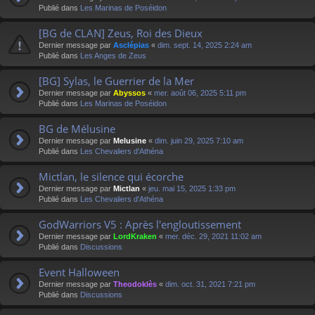
Publié dans
Les Marinas de Poséidon
[BG de CLAN] Zeus, Roi des Dieux
Dernier message par
Asclépias
«
dim. sept. 14, 2025 2:24 am
Publié dans
Les Anges de Zeus
[BG] Sylas, le Guerrier de la Mer
Dernier message par
Abyssos
«
mer. août 06, 2025 5:11 pm
Publié dans
Les Marinas de Poséidon
BG de Mélusine
Dernier message par
Melusine
«
dim. juin 29, 2025 7:10 am
Publié dans
Les Chevaliers d'Athéna
Mictlan, le silence qui écorche
Dernier message par
Mictlan
«
jeu. mai 15, 2025 1:33 pm
Publié dans
Les Chevaliers d'Athéna
GodWarriors V5 : Après l'engloutissement
Dernier message par
LordKraken
«
mer. déc. 29, 2021 11:02 am
Publié dans
Discussions
Event Halloween
Dernier message par
Theodoklès
«
dim. oct. 31, 2021 7:21 pm
Publié dans
Discussions