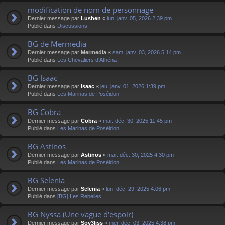
modification de nom de personnage
Dernier message par
Lushen
«
lun. janv. 05, 2026 2:39 pm
Publié dans
Discussions
BG de Mermedia
Dernier message par
Mermedia
«
sam. janv. 03, 2026 5:14 pm
Publié dans
Les Chevaliers d'Athéna
BG Isaac
Dernier message par
Isaac
«
jeu. janv. 01, 2026 1:39 pm
Publié dans
Les Marinas de Poséidon
BG Cobra
Dernier message par
Cobra
«
mar. déc. 30, 2025 11:45 pm
Publié dans
Les Marinas de Poséidon
BG Astinos
Dernier message par
Astinos
«
mar. déc. 30, 2025 4:30 pm
Publié dans
Les Marinas de Poséidon
BG Selenia
Dernier message par
Selenia
«
lun. déc. 29, 2025 4:06 pm
Publié dans
[BG] Les Rebelles
BG Nyssa (Une vague d'espoir)
Dernier message par
Sov3liss
«
mer. déc. 03, 2025 4:38 pm