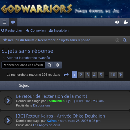
ac
Rechercher
or
Connexion
Inscription
on
ns
co
u
ne
cri
Accueil du forum
Rechercher
Sujets sans réponse
R
e
ur
m
xi
pti
Sujets sans réponse
c
ci
s
on
on
Aller sur la recherche avancée
h
Rechercher
Recherche avancée
s
e
r
Page
1
sur
10
2
3
4
5
10
1
Su
La recherche a retourné 194 résultats
…
c
Sujets
h
e
Le retour de l'extension de la mort !
r
Dernier message par
LordKraken
«
jeu. juil. 09, 2026 7:35 am
Publié dans
Discussions
[BG] Retour Kaïros - Arrivée Ohko Deukalion
Dernier message par
Kaïros
«
sam. mars 28, 2026 9:08 pm
Publié dans
Les Anges de Zeus