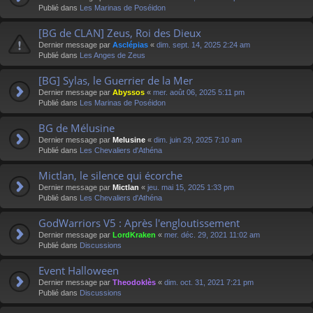
Publié dans
Les Marinas de Poséidon
[BG de CLAN] Zeus, Roi des Dieux
Dernier message par
Asclépias
«
dim. sept. 14, 2025 2:24 am
Publié dans
Les Anges de Zeus
[BG] Sylas, le Guerrier de la Mer
Dernier message par
Abyssos
«
mer. août 06, 2025 5:11 pm
Publié dans
Les Marinas de Poséidon
BG de Mélusine
Dernier message par
Melusine
«
dim. juin 29, 2025 7:10 am
Publié dans
Les Chevaliers d'Athéna
Mictlan, le silence qui écorche
Dernier message par
Mictlan
«
jeu. mai 15, 2025 1:33 pm
Publié dans
Les Chevaliers d'Athéna
GodWarriors V5 : Après l'engloutissement
Dernier message par
LordKraken
«
mer. déc. 29, 2021 11:02 am
Publié dans
Discussions
Event Halloween
Dernier message par
Theodoklès
«
dim. oct. 31, 2021 7:21 pm
Publié dans
Discussions