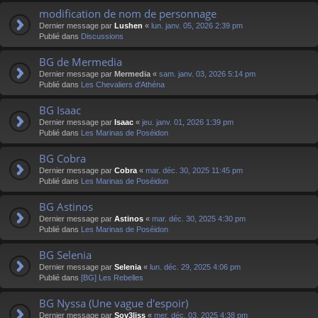
modification de nom de personnage
Dernier message par
Lushen
«
lun. janv. 05, 2026 2:39 pm
Publié dans
Discussions
BG de Mermedia
Dernier message par
Mermedia
«
sam. janv. 03, 2026 5:14 pm
Publié dans
Les Chevaliers d'Athéna
BG Isaac
Dernier message par
Isaac
«
jeu. janv. 01, 2026 1:39 pm
Publié dans
Les Marinas de Poséidon
BG Cobra
Dernier message par
Cobra
«
mar. déc. 30, 2025 11:45 pm
Publié dans
Les Marinas de Poséidon
BG Astinos
Dernier message par
Astinos
«
mar. déc. 30, 2025 4:30 pm
Publié dans
Les Marinas de Poséidon
BG Selenia
Dernier message par
Selenia
«
lun. déc. 29, 2025 4:06 pm
Publié dans
[BG] Les Rebelles
BG Nyssa (Une vague d'espoir)
Dernier message par
Sov3liss
«
mer. déc. 03, 2025 4:38 pm