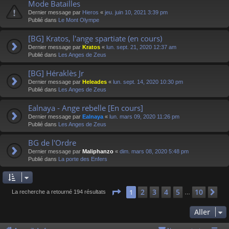
Mode Batailles
Dernier message par
Hieros
«
jeu. juin 10, 2021 3:39 pm
Publié dans
Le Mont Olympe
[BG] Kratos, l'ange spartiate (en cours)
Dernier message par
Kratos
«
lun. sept. 21, 2020 12:37 am
Publié dans
Les Anges de Zeus
[BG] Héraklès Jr
Dernier message par
Heleades
«
lun. sept. 14, 2020 10:30 pm
Publié dans
Les Anges de Zeus
Ealnaya - Ange rebelle [En cours]
Dernier message par
Ealnaya
«
lun. mars 09, 2020 11:26 pm
Publié dans
Les Anges de Zeus
BG de l'Ordre
Dernier message par
Maliphanzo
«
dim. mars 08, 2020 5:48 pm
Publié dans
La porte des Enfers
Page
1
sur
10
2
3
4
5
10
1
Su
La recherche a retourné 194 résultats
…
Aller