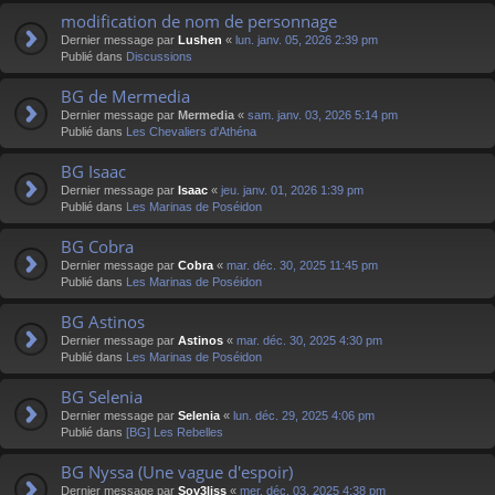
modification de nom de personnage
Dernier message par
Lushen
«
lun. janv. 05, 2026 2:39 pm
Publié dans
Discussions
BG de Mermedia
Dernier message par
Mermedia
«
sam. janv. 03, 2026 5:14 pm
Publié dans
Les Chevaliers d'Athéna
BG Isaac
Dernier message par
Isaac
«
jeu. janv. 01, 2026 1:39 pm
Publié dans
Les Marinas de Poséidon
BG Cobra
Dernier message par
Cobra
«
mar. déc. 30, 2025 11:45 pm
Publié dans
Les Marinas de Poséidon
BG Astinos
Dernier message par
Astinos
«
mar. déc. 30, 2025 4:30 pm
Publié dans
Les Marinas de Poséidon
BG Selenia
Dernier message par
Selenia
«
lun. déc. 29, 2025 4:06 pm
Publié dans
[BG] Les Rebelles
BG Nyssa (Une vague d'espoir)
Dernier message par
Sov3liss
«
mer. déc. 03, 2025 4:38 pm