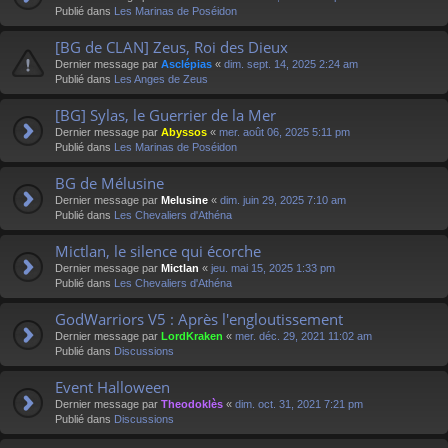
Publié dans
Les Marinas de Poséidon
[BG de CLAN] Zeus, Roi des Dieux
Dernier message par
Asclépias
«
dim. sept. 14, 2025 2:24 am
Publié dans
Les Anges de Zeus
[BG] Sylas, le Guerrier de la Mer
Dernier message par
Abyssos
«
mer. août 06, 2025 5:11 pm
Publié dans
Les Marinas de Poséidon
BG de Mélusine
Dernier message par
Melusine
«
dim. juin 29, 2025 7:10 am
Publié dans
Les Chevaliers d'Athéna
Mictlan, le silence qui écorche
Dernier message par
Mictlan
«
jeu. mai 15, 2025 1:33 pm
Publié dans
Les Chevaliers d'Athéna
GodWarriors V5 : Après l'engloutissement
Dernier message par
LordKraken
«
mer. déc. 29, 2021 11:02 am
Publié dans
Discussions
Event Halloween
Dernier message par
Theodoklès
«
dim. oct. 31, 2021 7:21 pm
Publié dans
Discussions