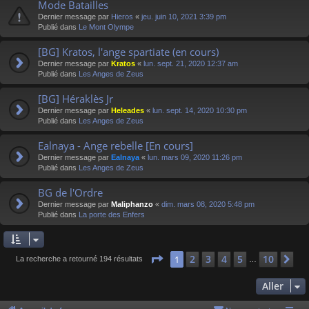
Mode Batailles
Dernier message par
Hieros
«
jeu. juin 10, 2021 3:39 pm
Publié dans
Le Mont Olympe
[BG] Kratos, l'ange spartiate (en cours)
Dernier message par
Kratos
«
lun. sept. 21, 2020 12:37 am
Publié dans
Les Anges de Zeus
[BG] Héraklès Jr
Dernier message par
Heleades
«
lun. sept. 14, 2020 10:30 pm
Publié dans
Les Anges de Zeus
Ealnaya - Ange rebelle [En cours]
Dernier message par
Ealnaya
«
lun. mars 09, 2020 11:26 pm
Publié dans
Les Anges de Zeus
BG de l'Ordre
Dernier message par
Maliphanzo
«
dim. mars 08, 2020 5:48 pm
Publié dans
La porte des Enfers
Page
1
sur
10
2
3
4
5
10
1
Su
La recherche a retourné 194 résultats
…
Aller