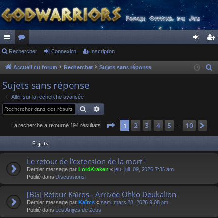
ac
Rechercher
or
Connexion
Inscription
on
ns
co
u
ne
cri
Accueil du forum
Rechercher
Sujets sans réponse
R
e
ur
m
xi
pti
Sujets sans réponse
c
ci
s
on
on
Aller sur la recherche avancée
h
Rechercher
Recherche avancée
s
e
r
Page
1
sur
10
2
3
4
5
10
1
Su
La recherche a retourné 194 résultats
…
c
Sujets
h
e
Le retour de l'extension de la mort !
r
Dernier message par
LordKraken
«
jeu. juil. 09, 2026 7:35 am
Publié dans
Discussions
[BG] Retour Kaïros - Arrivée Ohko Deukalion
Dernier message par
Kaïros
«
sam. mars 28, 2026 9:08 pm
Publié dans
Les Anges de Zeus