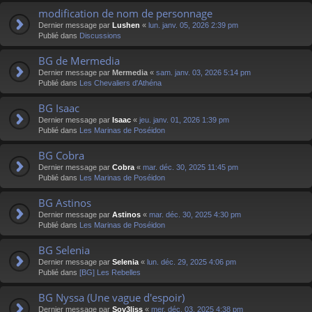
modification de nom de personnage
Dernier message par
Lushen
«
lun. janv. 05, 2026 2:39 pm
Publié dans
Discussions
BG de Mermedia
Dernier message par
Mermedia
«
sam. janv. 03, 2026 5:14 pm
Publié dans
Les Chevaliers d'Athéna
BG Isaac
Dernier message par
Isaac
«
jeu. janv. 01, 2026 1:39 pm
Publié dans
Les Marinas de Poséidon
BG Cobra
Dernier message par
Cobra
«
mar. déc. 30, 2025 11:45 pm
Publié dans
Les Marinas de Poséidon
BG Astinos
Dernier message par
Astinos
«
mar. déc. 30, 2025 4:30 pm
Publié dans
Les Marinas de Poséidon
BG Selenia
Dernier message par
Selenia
«
lun. déc. 29, 2025 4:06 pm
Publié dans
[BG] Les Rebelles
BG Nyssa (Une vague d'espoir)
Dernier message par
Sov3liss
«
mer. déc. 03, 2025 4:38 pm