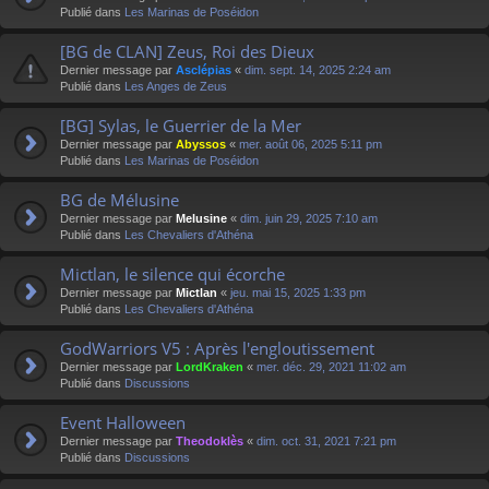
Publié dans
Les Marinas de Poséidon
[BG de CLAN] Zeus, Roi des Dieux
Dernier message par
Asclépias
«
dim. sept. 14, 2025 2:24 am
Publié dans
Les Anges de Zeus
[BG] Sylas, le Guerrier de la Mer
Dernier message par
Abyssos
«
mer. août 06, 2025 5:11 pm
Publié dans
Les Marinas de Poséidon
BG de Mélusine
Dernier message par
Melusine
«
dim. juin 29, 2025 7:10 am
Publié dans
Les Chevaliers d'Athéna
Mictlan, le silence qui écorche
Dernier message par
Mictlan
«
jeu. mai 15, 2025 1:33 pm
Publié dans
Les Chevaliers d'Athéna
GodWarriors V5 : Après l'engloutissement
Dernier message par
LordKraken
«
mer. déc. 29, 2021 11:02 am
Publié dans
Discussions
Event Halloween
Dernier message par
Theodoklès
«
dim. oct. 31, 2021 7:21 pm
Publié dans
Discussions