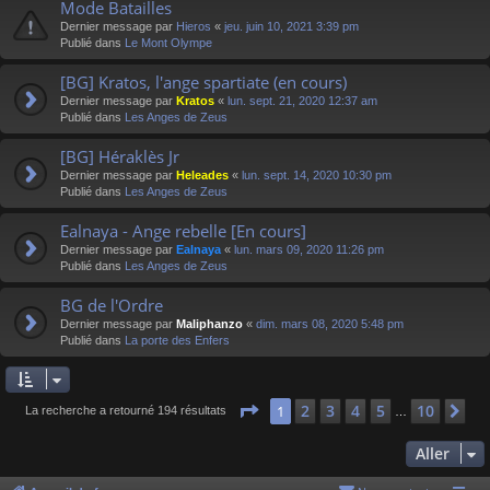
Mode Batailles
Dernier message par
Hieros
«
jeu. juin 10, 2021 3:39 pm
Publié dans
Le Mont Olympe
[BG] Kratos, l'ange spartiate (en cours)
Dernier message par
Kratos
«
lun. sept. 21, 2020 12:37 am
Publié dans
Les Anges de Zeus
[BG] Héraklès Jr
Dernier message par
Heleades
«
lun. sept. 14, 2020 10:30 pm
Publié dans
Les Anges de Zeus
Ealnaya - Ange rebelle [En cours]
Dernier message par
Ealnaya
«
lun. mars 09, 2020 11:26 pm
Publié dans
Les Anges de Zeus
BG de l'Ordre
Dernier message par
Maliphanzo
«
dim. mars 08, 2020 5:48 pm
Publié dans
La porte des Enfers
Page
1
sur
10
2
3
4
5
10
1
Su
La recherche a retourné 194 résultats
…
Aller