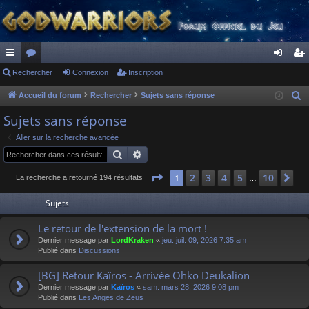
ac
Rechercher
or
Connexion
Inscription
on
ns
co
u
ne
cri
Accueil du forum
Rechercher
Sujets sans réponse
R
e
ur
m
xi
pti
Sujets sans réponse
c
ci
s
on
on
Aller sur la recherche avancée
h
Rechercher
Recherche avancée
s
e
r
Page
1
sur
10
2
3
4
5
10
1
Su
La recherche a retourné 194 résultats
…
c
Sujets
h
e
Le retour de l'extension de la mort !
r
Dernier message par
LordKraken
«
jeu. juil. 09, 2026 7:35 am
Publié dans
Discussions
[BG] Retour Kaïros - Arrivée Ohko Deukalion
Dernier message par
Kaïros
«
sam. mars 28, 2026 9:08 pm
Publié dans
Les Anges de Zeus