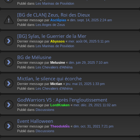
Publié dans
Les Marinas de Poséidon
[BG de CLAN] Zeus, Roi des Dieux
Dernier message par
Asclépias
«
dim. sept. 14, 2025 2:24 am
Publié dans
Les Anges de Zeus
[BG] Sylas, le Guerrier de la Mer
Dernier message par
Abyssos
«
mer. août 06, 2025 5:11 pm
Publié dans
Les Marinas de Poséidon
BG de Mélusine
Dernier message par
Melusine
«
dim. juin 29, 2025 7:10 am
Publié dans
Les Chevaliers d'Athéna
Mictlan, le silence qui écorche
Dernier message par
Mictlan
«
jeu. mai 15, 2025 1:33 pm
Publié dans
Les Chevaliers d'Athéna
GodWarriors V5 : Après l'engloutissement
Dernier message par
LordKraken
«
mer. déc. 29, 2021 11:02 am
Publié dans
Discussions
Event Halloween
Dernier message par
Theodoklès
«
dim. oct. 31, 2021 7:21 pm
Publié dans
Discussions