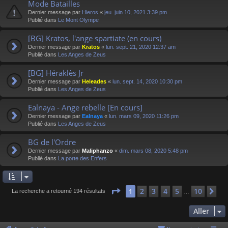
Mode Batailles
Dernier message par
Hieros
«
jeu. juin 10, 2021 3:39 pm
Publié dans
Le Mont Olympe
[BG] Kratos, l'ange spartiate (en cours)
Dernier message par
Kratos
«
lun. sept. 21, 2020 12:37 am
Publié dans
Les Anges de Zeus
[BG] Héraklès Jr
Dernier message par
Heleades
«
lun. sept. 14, 2020 10:30 pm
Publié dans
Les Anges de Zeus
Ealnaya - Ange rebelle [En cours]
Dernier message par
Ealnaya
«
lun. mars 09, 2020 11:26 pm
Publié dans
Les Anges de Zeus
BG de l'Ordre
Dernier message par
Maliphanzo
«
dim. mars 08, 2020 5:48 pm
Publié dans
La porte des Enfers
Page
1
sur
10
2
3
4
5
10
1
Su
La recherche a retourné 194 résultats
…
Aller