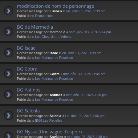
modification de nom de personnage
Dernier message par
Lushen
«
lun. janv. 05, 2026 2:39 pm
Publié dans
Discussions
BG de Mermedia
Dernier message par
Mermedia
«
sam. janv. 03, 2026 5:14 pm
Publié dans
Les Chevaliers d'Athéna
BG Isaac
Dernier message par
Isaac
«
jeu. janv. 01, 2026 1:39 pm
Publié dans
Les Marinas de Poséidon
BG Cobra
Dernier message par
Cobra
«
mar. déc. 30, 2025 11:45 pm
Publié dans
Les Marinas de Poséidon
BG Astinos
Dernier message par
Astinos
«
mar. déc. 30, 2025 4:30 pm
Publié dans
Les Marinas de Poséidon
BG Selenia
Dernier message par
Selenia
«
lun. déc. 29, 2025 4:06 pm
Publié dans
[BG] Les Rebelles
BG Nyssa (Une vague d'espoir)
Dernier message par
Sov3liss
«
mer. déc. 03, 2025 4:38 pm