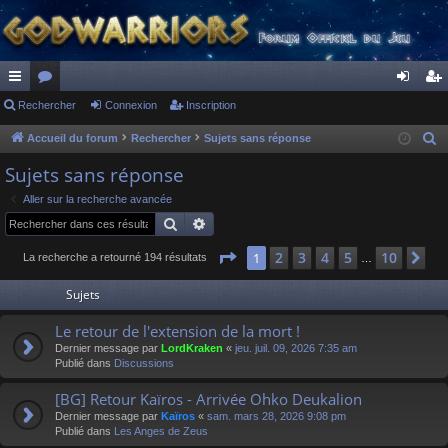
ac
Rechercher
or
Connexion
Inscription
on
ns
co
u
ne
cri
Accueil du forum
Rechercher
Sujets sans réponse
R
e
ur
m
xi
pti
Sujets sans réponse
c
ci
s
on
on
Aller sur la recherche avancée
h
Rechercher
Recherche avancée
s
e
r
Page
1
sur
10
2
3
4
5
10
1
Su
La recherche a retourné 194 résultats
…
c
Sujets
h
e
Le retour de l'extension de la mort !
r
Dernier message par
LordKraken
«
jeu. juil. 09, 2026 7:35 am
Publié dans
Discussions
[BG] Retour Kaïros - Arrivée Ohko Deukalion
Dernier message par
Kaïros
«
sam. mars 28, 2026 9:08 pm
Publié dans
Les Anges de Zeus