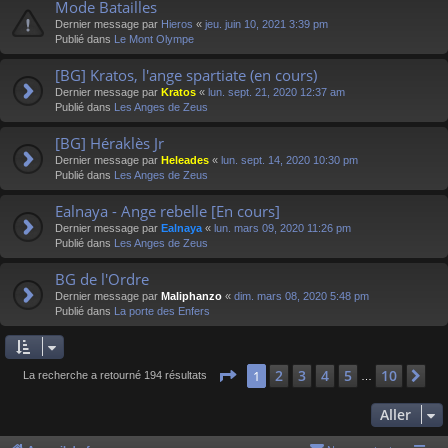
Mode Batailles
Dernier message par
Hieros
«
jeu. juin 10, 2021 3:39 pm
Publié dans
Le Mont Olympe
[BG] Kratos, l'ange spartiate (en cours)
Dernier message par
Kratos
«
lun. sept. 21, 2020 12:37 am
Publié dans
Les Anges de Zeus
[BG] Héraklès Jr
Dernier message par
Heleades
«
lun. sept. 14, 2020 10:30 pm
Publié dans
Les Anges de Zeus
Ealnaya - Ange rebelle [En cours]
Dernier message par
Ealnaya
«
lun. mars 09, 2020 11:26 pm
Publié dans
Les Anges de Zeus
BG de l'Ordre
Dernier message par
Maliphanzo
«
dim. mars 08, 2020 5:48 pm
Publié dans
La porte des Enfers
Page
1
sur
10
2
3
4
5
10
1
Su
La recherche a retourné 194 résultats
…
Aller