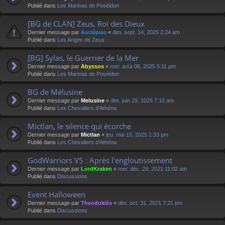
Publié dans
Les Marinas de Poséidon
[BG de CLAN] Zeus, Roi des Dieux
Dernier message par
Asclépias
«
dim. sept. 14, 2025 2:24 am
Publié dans
Les Anges de Zeus
[BG] Sylas, le Guerrier de la Mer
Dernier message par
Abyssos
«
mer. août 06, 2025 5:11 pm
Publié dans
Les Marinas de Poséidon
BG de Mélusine
Dernier message par
Melusine
«
dim. juin 29, 2025 7:10 am
Publié dans
Les Chevaliers d'Athéna
Mictlan, le silence qui écorche
Dernier message par
Mictlan
«
jeu. mai 15, 2025 1:33 pm
Publié dans
Les Chevaliers d'Athéna
GodWarriors V5 : Après l'engloutissement
Dernier message par
LordKraken
«
mer. déc. 29, 2021 11:02 am
Publié dans
Discussions
Event Halloween
Dernier message par
Theodoklès
«
dim. oct. 31, 2021 7:21 pm
Publié dans
Discussions