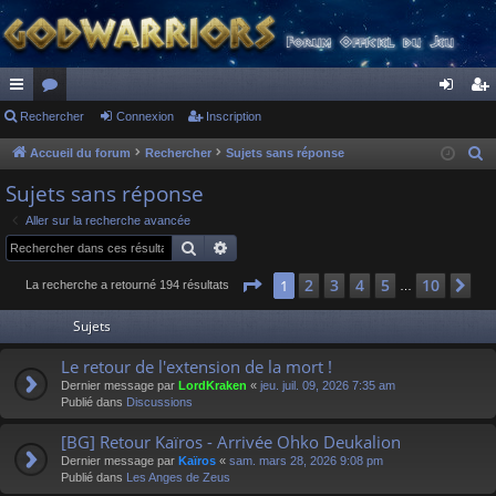
ac
Rechercher
or
Connexion
Inscription
on
ns
co
u
ne
cri
Accueil du forum
Rechercher
Sujets sans réponse
R
e
ur
m
xi
pti
Sujets sans réponse
c
ci
s
on
on
Aller sur la recherche avancée
h
Rechercher
Recherche avancée
s
e
r
Page
1
sur
10
2
3
4
5
10
1
Su
La recherche a retourné 194 résultats
…
c
Sujets
h
e
Le retour de l'extension de la mort !
r
Dernier message par
LordKraken
«
jeu. juil. 09, 2026 7:35 am
Publié dans
Discussions
[BG] Retour Kaïros - Arrivée Ohko Deukalion
Dernier message par
Kaïros
«
sam. mars 28, 2026 9:08 pm
Publié dans
Les Anges de Zeus