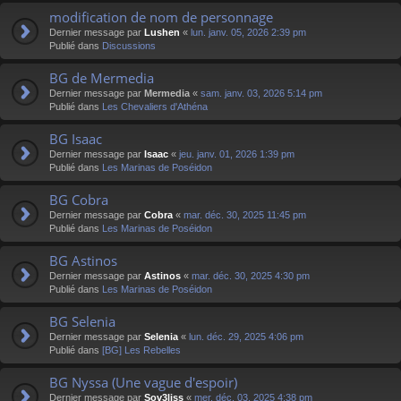
modification de nom de personnage
Dernier message par
Lushen
«
lun. janv. 05, 2026 2:39 pm
Publié dans
Discussions
BG de Mermedia
Dernier message par
Mermedia
«
sam. janv. 03, 2026 5:14 pm
Publié dans
Les Chevaliers d'Athéna
BG Isaac
Dernier message par
Isaac
«
jeu. janv. 01, 2026 1:39 pm
Publié dans
Les Marinas de Poséidon
BG Cobra
Dernier message par
Cobra
«
mar. déc. 30, 2025 11:45 pm
Publié dans
Les Marinas de Poséidon
BG Astinos
Dernier message par
Astinos
«
mar. déc. 30, 2025 4:30 pm
Publié dans
Les Marinas de Poséidon
BG Selenia
Dernier message par
Selenia
«
lun. déc. 29, 2025 4:06 pm
Publié dans
[BG] Les Rebelles
BG Nyssa (Une vague d'espoir)
Dernier message par
Sov3liss
«
mer. déc. 03, 2025 4:38 pm