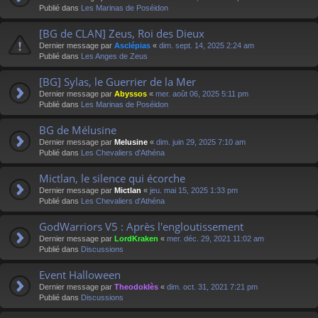
Publié dans
Les Marinas de Poséidon
[BG de CLAN] Zeus, Roi des Dieux
Dernier message par
Asclépias
«
dim. sept. 14, 2025 2:24 am
Publié dans
Les Anges de Zeus
[BG] Sylas, le Guerrier de la Mer
Dernier message par
Abyssos
«
mer. août 06, 2025 5:11 pm
Publié dans
Les Marinas de Poséidon
BG de Mélusine
Dernier message par
Melusine
«
dim. juin 29, 2025 7:10 am
Publié dans
Les Chevaliers d'Athéna
Mictlan, le silence qui écorche
Dernier message par
Mictlan
«
jeu. mai 15, 2025 1:33 pm
Publié dans
Les Chevaliers d'Athéna
GodWarriors V5 : Après l'engloutissement
Dernier message par
LordKraken
«
mer. déc. 29, 2021 11:02 am
Publié dans
Discussions
Event Halloween
Dernier message par
Theodoklès
«
dim. oct. 31, 2021 7:21 pm
Publié dans
Discussions