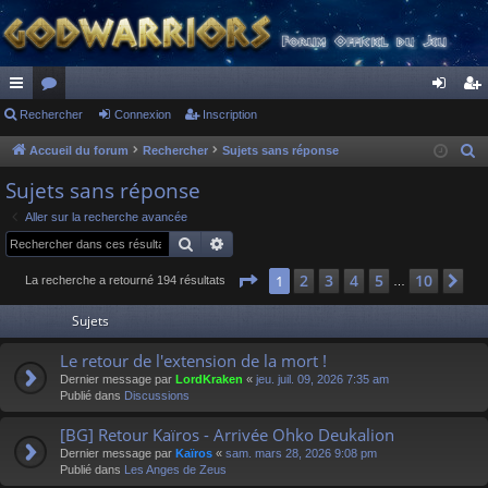
ac
Rechercher
or
Connexion
Inscription
on
ns
co
u
ne
cri
Accueil du forum
Rechercher
Sujets sans réponse
R
e
ur
m
xi
pti
Sujets sans réponse
c
ci
s
on
on
Aller sur la recherche avancée
h
Rechercher
Recherche avancée
s
e
r
Page
1
sur
10
2
3
4
5
10
1
Su
La recherche a retourné 194 résultats
…
c
Sujets
h
e
Le retour de l'extension de la mort !
r
Dernier message par
LordKraken
«
jeu. juil. 09, 2026 7:35 am
Publié dans
Discussions
[BG] Retour Kaïros - Arrivée Ohko Deukalion
Dernier message par
Kaïros
«
sam. mars 28, 2026 9:08 pm
Publié dans
Les Anges de Zeus