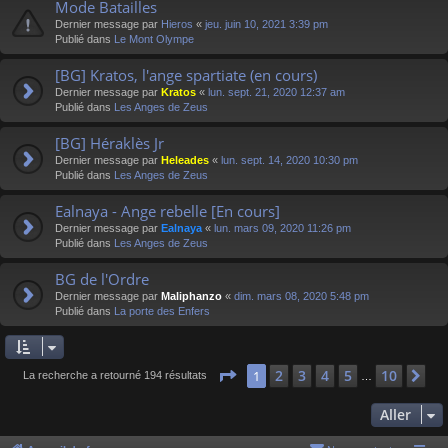
Mode Batailles
Dernier message par
Hieros
«
jeu. juin 10, 2021 3:39 pm
Publié dans
Le Mont Olympe
[BG] Kratos, l'ange spartiate (en cours)
Dernier message par
Kratos
«
lun. sept. 21, 2020 12:37 am
Publié dans
Les Anges de Zeus
[BG] Héraklès Jr
Dernier message par
Heleades
«
lun. sept. 14, 2020 10:30 pm
Publié dans
Les Anges de Zeus
Ealnaya - Ange rebelle [En cours]
Dernier message par
Ealnaya
«
lun. mars 09, 2020 11:26 pm
Publié dans
Les Anges de Zeus
BG de l'Ordre
Dernier message par
Maliphanzo
«
dim. mars 08, 2020 5:48 pm
Publié dans
La porte des Enfers
Page
1
sur
10
2
3
4
5
10
1
Su
La recherche a retourné 194 résultats
…
Aller