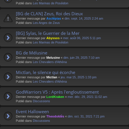
Publié dans
Les Marinas de Poséidon
[BG de CLAN] Zeus, Roi des Dieux
Dernier message par
Asclépias
«
dim. sept. 14, 2025 2:24 am
Publié dans
Les Anges de Zeus
[BG] Sylas, le Guerrier de la Mer
Dernier message par
Abyssos
«
mer. août 06, 2025 5:11 pm
Publié dans
Les Marinas de Poséidon
BG de Mélusine
Dernier message par
Melusine
«
dim. juin 29, 2025 7:10 am
Publié dans
Les Chevaliers d'Athéna
Mictlan, le silence qui écorche
Dernier message par
Mictlan
«
jeu. mai 15, 2025 1:33 pm
Publié dans
Les Chevaliers d'Athéna
GodWarriors V5 : Après l'engloutissement
Dernier message par
LordKraken
«
mer. déc. 29, 2021 11:02 am
Publié dans
Discussions
Event Halloween
Dernier message par
Theodoklès
«
dim. oct. 31, 2021 7:21 pm
Publié dans
Discussions