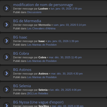
modification de nom de personnage
Dernier message par
Lushen
«
lun. janv. 05, 2026 2:39 pm
Publié dans
Discussions
BG de Mermedia
Dernier message par
Mermedia
«
sam. janv. 03, 2026 5:14 pm
Publié dans
Les Chevaliers d'Athéna
BG Isaac
Dernier message par
Isaac
«
jeu. janv. 01, 2026 1:39 pm
Publié dans
Les Marinas de Poséidon
BG Cobra
Dernier message par
Cobra
«
mar. déc. 30, 2025 11:45 pm
Publié dans
Les Marinas de Poséidon
BG Astinos
Dernier message par
Astinos
«
mar. déc. 30, 2025 4:30 pm
Publié dans
Les Marinas de Poséidon
BG Selenia
Dernier message par
Selenia
«
lun. déc. 29, 2025 4:06 pm
Publié dans
[BG] Les Rebelles
BG Nyssa (Une vague d'espoir)
Dernier message par
Sov3liss
«
mer. déc. 03, 2025 4:38 pm