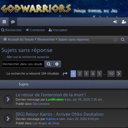
ac
Rechercher
or
Connexion
Inscription
on
ns
co
u
ne
cri
Accueil du forum
Rechercher
Sujets sans réponse
R
e
ur
m
xi
pti
Sujets sans réponse
c
ci
s
on
on
Aller sur la recherche avancée
h
Rechercher
Recherche avancée
s
e
r
Page
1
sur
10
2
3
4
5
10
1
Su
La recherche a retourné 194 résultats
…
c
Sujets
h
e
Le retour de l'extension de la mort !
r
Dernier message par
LordKraken
«
jeu. juil. 09, 2026 7:35 am
Publié dans
Discussions
[BG] Retour Kaïros - Arrivée Ohko Deukalion
Dernier message par
Kaïros
«
sam. mars 28, 2026 9:08 pm
Publié dans
Les Anges de Zeus