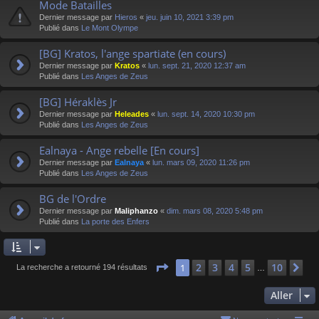
Mode Batailles
Dernier message par
Hieros
«
jeu. juin 10, 2021 3:39 pm
Publié dans
Le Mont Olympe
[BG] Kratos, l'ange spartiate (en cours)
Dernier message par
Kratos
«
lun. sept. 21, 2020 12:37 am
Publié dans
Les Anges de Zeus
[BG] Héraklès Jr
Dernier message par
Heleades
«
lun. sept. 14, 2020 10:30 pm
Publié dans
Les Anges de Zeus
Ealnaya - Ange rebelle [En cours]
Dernier message par
Ealnaya
«
lun. mars 09, 2020 11:26 pm
Publié dans
Les Anges de Zeus
BG de l'Ordre
Dernier message par
Maliphanzo
«
dim. mars 08, 2020 5:48 pm
Publié dans
La porte des Enfers
Page
1
sur
10
2
3
4
5
10
1
Su
La recherche a retourné 194 résultats
…
Aller