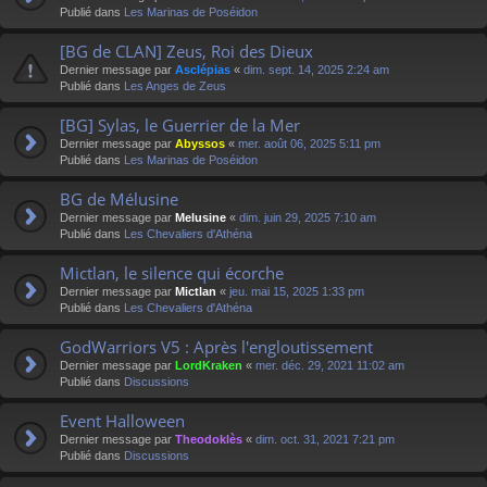
Publié dans
Les Marinas de Poséidon
[BG de CLAN] Zeus, Roi des Dieux
Dernier message par
Asclépias
«
dim. sept. 14, 2025 2:24 am
Publié dans
Les Anges de Zeus
[BG] Sylas, le Guerrier de la Mer
Dernier message par
Abyssos
«
mer. août 06, 2025 5:11 pm
Publié dans
Les Marinas de Poséidon
BG de Mélusine
Dernier message par
Melusine
«
dim. juin 29, 2025 7:10 am
Publié dans
Les Chevaliers d'Athéna
Mictlan, le silence qui écorche
Dernier message par
Mictlan
«
jeu. mai 15, 2025 1:33 pm
Publié dans
Les Chevaliers d'Athéna
GodWarriors V5 : Après l'engloutissement
Dernier message par
LordKraken
«
mer. déc. 29, 2021 11:02 am
Publié dans
Discussions
Event Halloween
Dernier message par
Theodoklès
«
dim. oct. 31, 2021 7:21 pm
Publié dans
Discussions