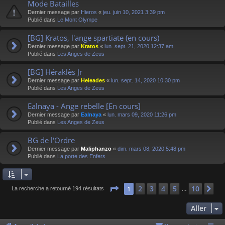
Mode Batailles
Dernier message par
Hieros
«
jeu. juin 10, 2021 3:39 pm
Publié dans
Le Mont Olympe
[BG] Kratos, l'ange spartiate (en cours)
Dernier message par
Kratos
«
lun. sept. 21, 2020 12:37 am
Publié dans
Les Anges de Zeus
[BG] Héraklès Jr
Dernier message par
Heleades
«
lun. sept. 14, 2020 10:30 pm
Publié dans
Les Anges de Zeus
Ealnaya - Ange rebelle [En cours]
Dernier message par
Ealnaya
«
lun. mars 09, 2020 11:26 pm
Publié dans
Les Anges de Zeus
BG de l'Ordre
Dernier message par
Maliphanzo
«
dim. mars 08, 2020 5:48 pm
Publié dans
La porte des Enfers
Page
1
sur
10
2
3
4
5
10
1
Su
La recherche a retourné 194 résultats
…
Aller