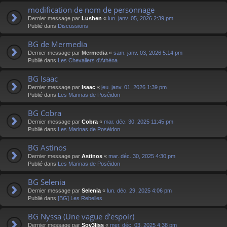
modification de nom de personnage
Dernier message par
Lushen
«
lun. janv. 05, 2026 2:39 pm
Publié dans
Discussions
BG de Mermedia
Dernier message par
Mermedia
«
sam. janv. 03, 2026 5:14 pm
Publié dans
Les Chevaliers d'Athéna
BG Isaac
Dernier message par
Isaac
«
jeu. janv. 01, 2026 1:39 pm
Publié dans
Les Marinas de Poséidon
BG Cobra
Dernier message par
Cobra
«
mar. déc. 30, 2025 11:45 pm
Publié dans
Les Marinas de Poséidon
BG Astinos
Dernier message par
Astinos
«
mar. déc. 30, 2025 4:30 pm
Publié dans
Les Marinas de Poséidon
BG Selenia
Dernier message par
Selenia
«
lun. déc. 29, 2025 4:06 pm
Publié dans
[BG] Les Rebelles
BG Nyssa (Une vague d'espoir)
Dernier message par
Sov3liss
«
mer. déc. 03, 2025 4:38 pm