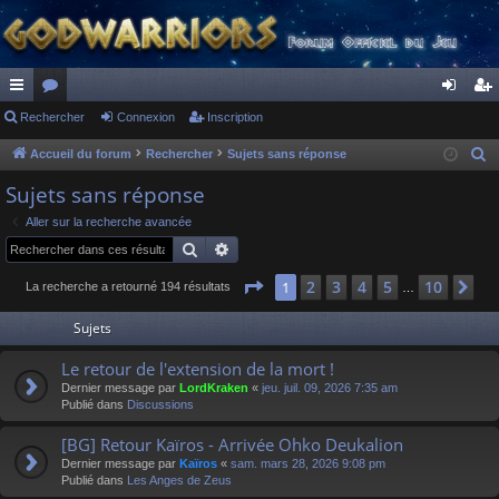
ac
Rechercher
or
Connexion
Inscription
on
ns
co
u
ne
cri
Accueil du forum
Rechercher
Sujets sans réponse
R
e
ur
m
xi
pti
Sujets sans réponse
c
ci
s
on
on
Aller sur la recherche avancée
h
Rechercher
Recherche avancée
s
e
r
Page
1
sur
10
2
3
4
5
10
1
Su
La recherche a retourné 194 résultats
…
c
Sujets
h
e
Le retour de l'extension de la mort !
r
Dernier message par
LordKraken
«
jeu. juil. 09, 2026 7:35 am
Publié dans
Discussions
[BG] Retour Kaïros - Arrivée Ohko Deukalion
Dernier message par
Kaïros
«
sam. mars 28, 2026 9:08 pm
Publié dans
Les Anges de Zeus