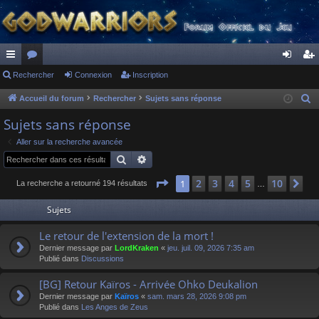
ac
Rechercher
or
Connexion
Inscription
on
ns
co
u
ne
cri
Accueil du forum
Rechercher
Sujets sans réponse
R
e
ur
m
xi
pti
Sujets sans réponse
c
ci
s
on
on
Aller sur la recherche avancée
h
Rechercher
Recherche avancée
s
e
r
Page
1
sur
10
2
3
4
5
10
1
Su
La recherche a retourné 194 résultats
…
c
Sujets
h
e
Le retour de l'extension de la mort !
r
Dernier message par
LordKraken
«
jeu. juil. 09, 2026 7:35 am
Publié dans
Discussions
[BG] Retour Kaïros - Arrivée Ohko Deukalion
Dernier message par
Kaïros
«
sam. mars 28, 2026 9:08 pm
Publié dans
Les Anges de Zeus