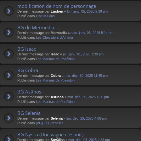
modification de nom de personnage
Dernier message par
Lushen
«
lun. janv. 05, 2026 2:39 pm
Publié dans
Discussions
BG de Mermedia
Dernier message par
Mermedia
«
sam. janv. 03, 2026 5:14 pm
Publié dans
Les Chevaliers d'Athéna
BG Isaac
Dernier message par
Isaac
«
jeu. janv. 01, 2026 1:39 pm
Publié dans
Les Marinas de Poséidon
BG Cobra
Dernier message par
Cobra
«
mar. déc. 30, 2025 11:45 pm
Publié dans
Les Marinas de Poséidon
BG Astinos
Dernier message par
Astinos
«
mar. déc. 30, 2025 4:30 pm
Publié dans
Les Marinas de Poséidon
BG Selenia
Dernier message par
Selenia
«
lun. déc. 29, 2025 4:06 pm
Publié dans
[BG] Les Rebelles
BG Nyssa (Une vague d'espoir)
Dernier message par
Sov3liss
«
mer. déc. 03, 2025 4:38 pm