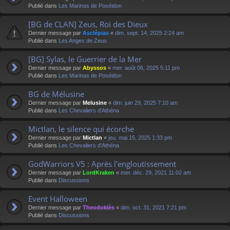
Publié dans
Les Marinas de Poséidon
[BG de CLAN] Zeus, Roi des Dieux
Dernier message par
Asclépias
«
dim. sept. 14, 2025 2:24 am
Publié dans
Les Anges de Zeus
[BG] Sylas, le Guerrier de la Mer
Dernier message par
Abyssos
«
mer. août 06, 2025 5:11 pm
Publié dans
Les Marinas de Poséidon
BG de Mélusine
Dernier message par
Melusine
«
dim. juin 29, 2025 7:10 am
Publié dans
Les Chevaliers d'Athéna
Mictlan, le silence qui écorche
Dernier message par
Mictlan
«
jeu. mai 15, 2025 1:33 pm
Publié dans
Les Chevaliers d'Athéna
GodWarriors V5 : Après l'engloutissement
Dernier message par
LordKraken
«
mer. déc. 29, 2021 11:02 am
Publié dans
Discussions
Event Halloween
Dernier message par
Theodoklès
«
dim. oct. 31, 2021 7:21 pm
Publié dans
Discussions