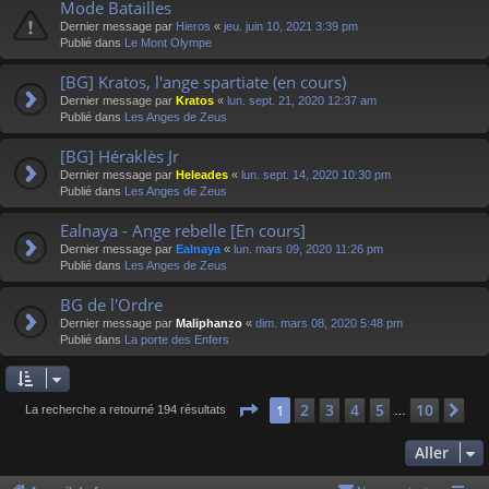
Mode Batailles
Dernier message par
Hieros
«
jeu. juin 10, 2021 3:39 pm
Publié dans
Le Mont Olympe
[BG] Kratos, l'ange spartiate (en cours)
Dernier message par
Kratos
«
lun. sept. 21, 2020 12:37 am
Publié dans
Les Anges de Zeus
[BG] Héraklès Jr
Dernier message par
Heleades
«
lun. sept. 14, 2020 10:30 pm
Publié dans
Les Anges de Zeus
Ealnaya - Ange rebelle [En cours]
Dernier message par
Ealnaya
«
lun. mars 09, 2020 11:26 pm
Publié dans
Les Anges de Zeus
BG de l'Ordre
Dernier message par
Maliphanzo
«
dim. mars 08, 2020 5:48 pm
Publié dans
La porte des Enfers
Page
1
sur
10
2
3
4
5
10
1
Su
La recherche a retourné 194 résultats
…
Aller