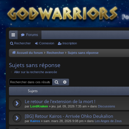
Forums
ac
Rechercher
Connexion
Inscription
co
Accueil du forum
Rechercher
Sujets sans réponse
ur
Sujets sans réponse
ci
Aller sur la recherche avancée
s
Rechercher
Recherche avancée
Sujets
Le retour de l'extension de la mort !
par
LordKraken
»
jeu. juil. 09, 2026 7:35 am
» dans
Discussions
[BG] Retour Kaïros - Arrivée Ohko Deukalion
par
Kaïros
»
sam. mars 28, 2026 9:08 pm
» dans
Les Anges de Zeus