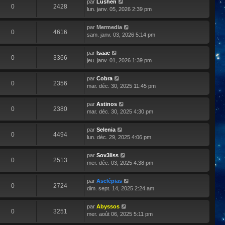
par
Lushen
0
2428
lun. janv. 05, 2026 2:39 pm
par
Mermedia
0
4616
sam. janv. 03, 2026 5:14 pm
par
Isaac
0
3366
jeu. janv. 01, 2026 1:39 pm
par
Cobra
0
2356
mar. déc. 30, 2025 11:45 pm
par
Astinos
0
2380
mar. déc. 30, 2025 4:30 pm
par
Selenia
0
4494
lun. déc. 29, 2025 4:06 pm
par
Sov3liss
0
2513
mer. déc. 03, 2025 4:38 pm
par
Asclépias
0
2724
dim. sept. 14, 2025 2:24 am
par
Abyssos
0
3251
mer. août 06, 2025 5:11 pm