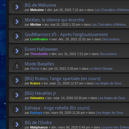
BG de Mélusine
par
Melusine
»
dim. juin 29, 2025 7:10 am
» dans
Les Chevaliers d'Athéna
Mictlan, le silence qui écorche
par
Mictlan
»
jeu. mai 15, 2025 1:33 pm
» dans
Les Chevaliers d'Athéna
GodWarriors V5 : Après l'engloutissement
par
LordKraken
»
mer. déc. 29, 2021 11:02 am
» dans
Discussions
Event Halloween
par
Theodoklès
»
dim. oct. 31, 2021 7:21 pm
» dans
Discussions
Mode Batailles
par
Hieros
»
jeu. juin 10, 2021 3:39 pm
» dans
Le Mont Olympe
[BG] Kratos, l'ange spartiate (en cours)
par
Kratos
»
lun. sept. 21, 2020 12:37 am
» dans
Les Anges de Zeus
[BG] Héraklès Jr
par
Heleades
»
lun. sept. 14, 2020 10:30 pm
» dans
Les Anges de Zeus
Ealnaya - Ange rebelle [En cours]
par
Ealnaya
»
lun. mars 09, 2020 11:26 pm
» dans
Les Anges de Zeus
BG de l'Ordre
par
Maliphanzo
»
dim. mars 08, 2020 5:48 pm
» dans
La porte des Enfers