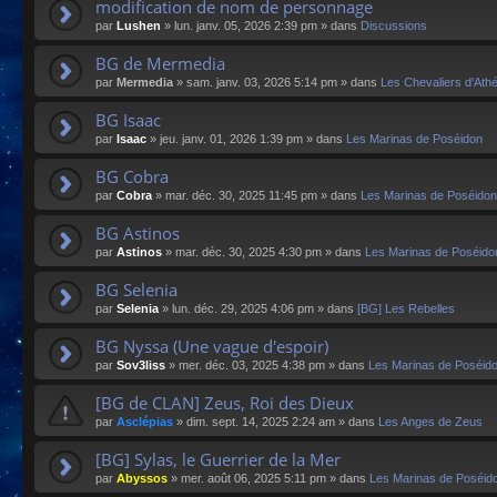
modification de nom de personnage
par
Lushen
»
lun. janv. 05, 2026 2:39 pm
» dans
Discussions
BG de Mermedia
par
Mermedia
»
sam. janv. 03, 2026 5:14 pm
» dans
Les Chevaliers d'Ath
BG Isaac
par
Isaac
»
jeu. janv. 01, 2026 1:39 pm
» dans
Les Marinas de Poséidon
BG Cobra
par
Cobra
»
mar. déc. 30, 2025 11:45 pm
» dans
Les Marinas de Poséidon
BG Astinos
par
Astinos
»
mar. déc. 30, 2025 4:30 pm
» dans
Les Marinas de Poséido
BG Selenia
par
Selenia
»
lun. déc. 29, 2025 4:06 pm
» dans
[BG] Les Rebelles
BG Nyssa (Une vague d'espoir)
par
Sov3liss
»
mer. déc. 03, 2025 4:38 pm
» dans
Les Marinas de Poséid
[BG de CLAN] Zeus, Roi des Dieux
par
Asclépias
»
dim. sept. 14, 2025 2:24 am
» dans
Les Anges de Zeus
[BG] Sylas, le Guerrier de la Mer
par
Abyssos
»
mer. août 06, 2025 5:11 pm
» dans
Les Marinas de Poséid