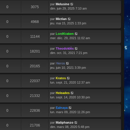
par
Melusine
0
3075
dim. juin 29, 2025 7:10 am
par
Mictlan
0
4968
jeu. mai 15, 2025 1:33 pm
par
LordKraken
0
11144
mer. déc. 29, 2021 11:02 am
par
Theodoklès
0
18201
dim. oct. 31, 2021 7:21 pm
par
Hieros
0
20165
jeu. juin 10, 2021 3:39 pm
par
Kratos
0
22037
lun. sept. 21, 2020 12:37 am
par
Heleades
0
21332
lun. sept. 14, 2020 10:30 pm
par
Ealnaya
0
22836
lun. mars 09, 2020 11:26 pm
par
Maliphanzo
0
21706
dim. mars 08, 2020 5:48 pm