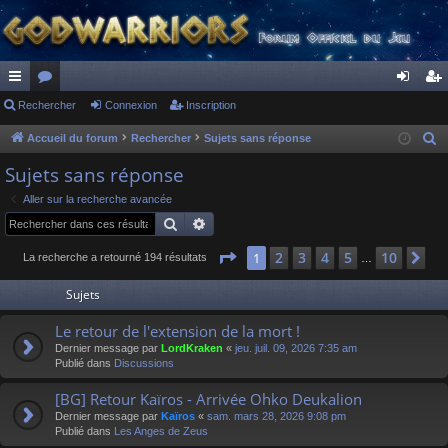
ac
Rechercher
or
Connexion
Inscription
on
ns
co
u
ne
cri
Accueil du forum
Rechercher
Sujets sans réponse
R
e
ur
m
xi
pti
Sujets sans réponse
c
ci
s
on
on
Aller sur la recherche avancée
h
Rechercher
Recherche avancée
s
e
r
Page
1
sur
10
2
3
4
5
10
1
Su
La recherche a retourné 194 résultats
…
c
Sujets
h
e
Le retour de l'extension de la mort !
r
Dernier message par
LordKraken
«
jeu. juil. 09, 2026 7:35 am
Publié dans
Discussions
[BG] Retour Kaïros - Arrivée Ohko Deukalion
Dernier message par
Kaïros
«
sam. mars 28, 2026 9:08 pm
Publié dans
Les Anges de Zeus