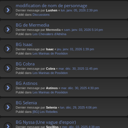
modification de nom de personnage
Dernier message par
Lushen
«
lun. janv. 05, 2026 2:39 pm
Publié dans
Discussions
BG de Mermedia
Dernier message par
Mermedia
«
sam. janv. 03, 2026 5:14 pm
Publié dans
Les Chevaliers d'Athéna
BG Isaac
Dernier message par
Isaac
«
jeu. janv. 01, 2026 1:39 pm
Publié dans
Les Marinas de Poséidon
BG Cobra
Dernier message par
Cobra
«
mar. déc. 30, 2025 11:45 pm
Publié dans
Les Marinas de Poséidon
BG Astinos
Dernier message par
Astinos
«
mar. déc. 30, 2025 4:30 pm
Publié dans
Les Marinas de Poséidon
BG Selenia
Dernier message par
Selenia
«
lun. déc. 29, 2025 4:06 pm
Publié dans
[BG] Les Rebelles
BG Nyssa (Une vague d'espoir)
Dernier message par
Sov3liss
«
mer. déc. 03, 2025 4:38 pm