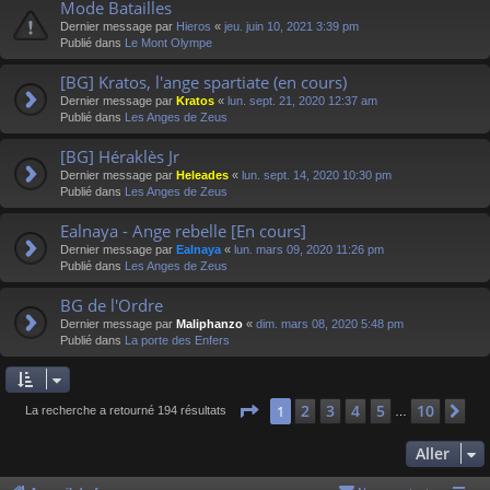
Mode Batailles
Dernier message par
Hieros
«
jeu. juin 10, 2021 3:39 pm
Publié dans
Le Mont Olympe
[BG] Kratos, l'ange spartiate (en cours)
Dernier message par
Kratos
«
lun. sept. 21, 2020 12:37 am
Publié dans
Les Anges de Zeus
[BG] Héraklès Jr
Dernier message par
Heleades
«
lun. sept. 14, 2020 10:30 pm
Publié dans
Les Anges de Zeus
Ealnaya - Ange rebelle [En cours]
Dernier message par
Ealnaya
«
lun. mars 09, 2020 11:26 pm
Publié dans
Les Anges de Zeus
BG de l'Ordre
Dernier message par
Maliphanzo
«
dim. mars 08, 2020 5:48 pm
Publié dans
La porte des Enfers
Page
1
sur
10
2
3
4
5
10
1
Su
La recherche a retourné 194 résultats
…
Aller