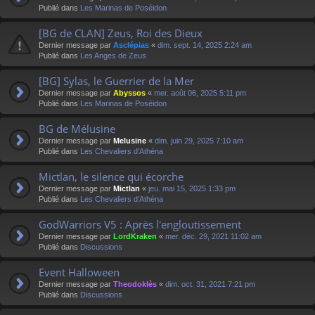
Publié dans
Les Marinas de Poséidon
[BG de CLAN] Zeus, Roi des Dieux
Dernier message par
Asclépias
«
dim. sept. 14, 2025 2:24 am
Publié dans
Les Anges de Zeus
[BG] Sylas, le Guerrier de la Mer
Dernier message par
Abyssos
«
mer. août 06, 2025 5:11 pm
Publié dans
Les Marinas de Poséidon
BG de Mélusine
Dernier message par
Melusine
«
dim. juin 29, 2025 7:10 am
Publié dans
Les Chevaliers d'Athéna
Mictlan, le silence qui écorche
Dernier message par
Mictlan
«
jeu. mai 15, 2025 1:33 pm
Publié dans
Les Chevaliers d'Athéna
GodWarriors V5 : Après l'engloutissement
Dernier message par
LordKraken
«
mer. déc. 29, 2021 11:02 am
Publié dans
Discussions
Event Halloween
Dernier message par
Theodoklès
«
dim. oct. 31, 2021 7:21 pm
Publié dans
Discussions