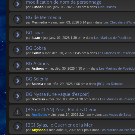
modification de nom de personnage
par
Lushen
»
lun. janv. 05, 2026 2:39 pm
» dans
Discussions
BG de Mermedia
par
Mermedia
»
sam. janv. 03, 2026 5:14 pm
» dans
Les Chevaliers d'Ath
BG Isaac
par
Isaac
»
jeu. janv. 01, 2026 1:39 pm
» dans
Les Marinas de Poséidon
BG Cobra
par
Cobra
»
mar. déc. 30, 2025 11:45 pm
» dans
Les Marinas de Poséidon
BG Astinos
par
Astinos
»
mar. déc. 30, 2025 4:30 pm
» dans
Les Marinas de Poséido
BG Selenia
par
Selenia
»
lun. déc. 29, 2025 4:06 pm
» dans
[BG] Les Rebelles
BG Nyssa (Une vague d'espoir)
par
Sov3liss
»
mer. déc. 03, 2025 4:38 pm
» dans
Les Marinas de Poséid
[BG de CLAN] Zeus, Roi des Dieux
par
Asclépias
»
dim. sept. 14, 2025 2:24 am
» dans
Les Anges de Zeus
[BG] Sylas, le Guerrier de la Mer
par
Abyssos
»
mer. août 06, 2025 5:11 pm
» dans
Les Marinas de Poséid