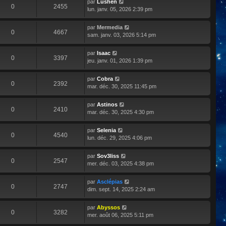
par
Lushen
0
2455
lun. janv. 05, 2026 2:39 pm
par
Mermedia
0
4667
sam. janv. 03, 2026 5:14 pm
par
Isaac
0
3397
jeu. janv. 01, 2026 1:39 pm
par
Cobra
0
2392
mar. déc. 30, 2025 11:45 pm
par
Astinos
0
2410
mar. déc. 30, 2025 4:30 pm
par
Selenia
0
4540
lun. déc. 29, 2025 4:06 pm
par
Sov3liss
0
2547
mer. déc. 03, 2025 4:38 pm
par
Asclépias
0
2747
dim. sept. 14, 2025 2:24 am
par
Abyssos
0
3282
mer. août 06, 2025 5:11 pm