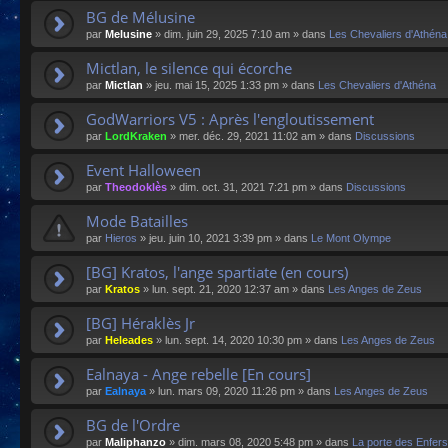
BG de Mélusine
par
Melusine
»
dim. juin 29, 2025 7:10 am
» dans
Les Chevaliers d'Athéna
Mictlan, le silence qui écorche
par
Mictlan
»
jeu. mai 15, 2025 1:33 pm
» dans
Les Chevaliers d'Athéna
GodWarriors V5 : Après l'engloutissement
par
LordKraken
»
mer. déc. 29, 2021 11:02 am
» dans
Discussions
Event Halloween
par
Theodoklès
»
dim. oct. 31, 2021 7:21 pm
» dans
Discussions
Mode Batailles
par
Hieros
»
jeu. juin 10, 2021 3:39 pm
» dans
Le Mont Olympe
[BG] Kratos, l'ange spartiate (en cours)
par
Kratos
»
lun. sept. 21, 2020 12:37 am
» dans
Les Anges de Zeus
[BG] Héraklès Jr
par
Heleades
»
lun. sept. 14, 2020 10:30 pm
» dans
Les Anges de Zeus
Ealnaya - Ange rebelle [En cours]
par
Ealnaya
»
lun. mars 09, 2020 11:26 pm
» dans
Les Anges de Zeus
BG de l'Ordre
par
Maliphanzo
»
dim. mars 08, 2020 5:48 pm
» dans
La porte des Enfers