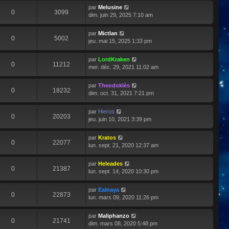
par
Melusine
0
3099
dim. juin 29, 2025 7:10 am
par
Mictlan
0
5002
jeu. mai 15, 2025 1:33 pm
par
LordKraken
0
11212
mer. déc. 29, 2021 11:02 am
par
Theodoklès
0
18232
dim. oct. 31, 2021 7:21 pm
par
Hieros
0
20203
jeu. juin 10, 2021 3:39 pm
par
Kratos
0
22077
lun. sept. 21, 2020 12:37 am
par
Heleades
0
21387
lun. sept. 14, 2020 10:30 pm
par
Ealnaya
0
22873
lun. mars 09, 2020 11:26 pm
par
Maliphanzo
0
21741
dim. mars 08, 2020 5:48 pm