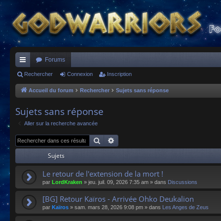
Forums
ac
Rechercher
Connexion
Inscription
co
Accueil du forum
Rechercher
Sujets sans réponse
ur
Sujets sans réponse
ci
Aller sur la recherche avancée
s
Rechercher
Recherche avancée
Sujets
Le retour de l'extension de la mort !
par
LordKraken
»
jeu. juil. 09, 2026 7:35 am
» dans
Discussions
[BG] Retour Kaïros - Arrivée Ohko Deukalion
par
Kaïros
»
sam. mars 28, 2026 9:08 pm
» dans
Les Anges de Zeus