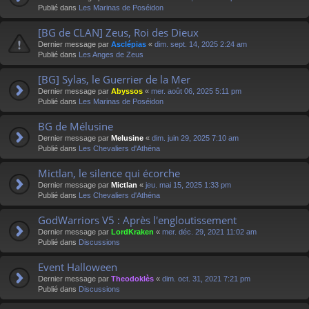
Publié dans
Les Marinas de Poséidon
[BG de CLAN] Zeus, Roi des Dieux
Dernier message par
Asclépias
«
dim. sept. 14, 2025 2:24 am
Publié dans
Les Anges de Zeus
[BG] Sylas, le Guerrier de la Mer
Dernier message par
Abyssos
«
mer. août 06, 2025 5:11 pm
Publié dans
Les Marinas de Poséidon
BG de Mélusine
Dernier message par
Melusine
«
dim. juin 29, 2025 7:10 am
Publié dans
Les Chevaliers d'Athéna
Mictlan, le silence qui écorche
Dernier message par
Mictlan
«
jeu. mai 15, 2025 1:33 pm
Publié dans
Les Chevaliers d'Athéna
GodWarriors V5 : Après l'engloutissement
Dernier message par
LordKraken
«
mer. déc. 29, 2021 11:02 am
Publié dans
Discussions
Event Halloween
Dernier message par
Theodoklès
«
dim. oct. 31, 2021 7:21 pm
Publié dans
Discussions