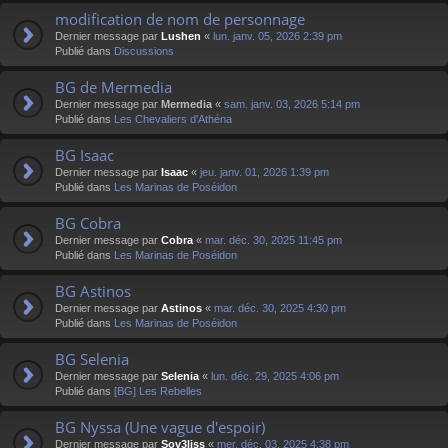
modification de nom de personnage
Dernier message par
Lushen
«
lun. janv. 05, 2026 2:39 pm
Publié dans
Discussions
BG de Mermedia
Dernier message par
Mermedia
«
sam. janv. 03, 2026 5:14 pm
Publié dans
Les Chevaliers d'Athéna
BG Isaac
Dernier message par
Isaac
«
jeu. janv. 01, 2026 1:39 pm
Publié dans
Les Marinas de Poséidon
BG Cobra
Dernier message par
Cobra
«
mar. déc. 30, 2025 11:45 pm
Publié dans
Les Marinas de Poséidon
BG Astinos
Dernier message par
Astinos
«
mar. déc. 30, 2025 4:30 pm
Publié dans
Les Marinas de Poséidon
BG Selenia
Dernier message par
Selenia
«
lun. déc. 29, 2025 4:06 pm
Publié dans
[BG] Les Rebelles
BG Nyssa (Une vague d'espoir)
Dernier message par
Sov3liss
«
mer. déc. 03, 2025 4:38 pm