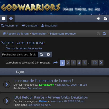
ac
Rechercher
or
Connexion
Inscription
on
ns
co
u
ne
cri
Accueil du forum
Rechercher
Sujets sans réponse
R
e
ur
m
xi
pti
Sujets sans réponse
c
ci
s
on
on
Aller sur la recherche avancée
h
Rechercher
Recherche avancée
s
e
r
Page
1
sur
10
2
3
4
5
10
1
Su
La recherche a retourné 194 résultats
…
c
Sujets
h
e
Le retour de l'extension de la mort !
r
Dernier message par
LordKraken
«
jeu. juil. 09, 2026 7:35 am
Publié dans
Discussions
[BG] Retour Kaïros - Arrivée Ohko Deukalion
Dernier message par
Kaïros
«
sam. mars 28, 2026 9:08 pm
Publié dans
Les Anges de Zeus