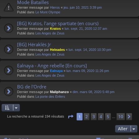
Mode Batailles
Dernier message par
Hieros
«
jeu. juin 10, 2021 3:39 pm
Publié dans
Le Mont Olympe
[BG] Kratos, l'ange spartiate (en cours)
Dernier message par
Kratos
«
lun. sept. 21, 2020 12:37 am
Publié dans
Les Anges de Zeus
[BG] Héraklès Jr
Dernier message par
Heleades
«
lun. sept. 14, 2020 10:30 pm
Publié dans
Les Anges de Zeus
Ealnaya - Ange rebelle [En cours]
Dernier message par
Ealnaya
«
lun. mars 09, 2020 11:26 pm
Publié dans
Les Anges de Zeus
BG de l'Ordre
Dernier message par
Maliphanzo
«
dim. mars 08, 2020 5:48 pm
Publié dans
La porte des Enfers
Page
1
sur
10
2
3
4
5
10
1
Su
La recherche a retourné 194 résultats
…
Aller