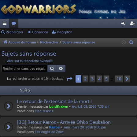
ac
Rechercher
or
Connexion
Inscription
on
ns
co
u
ne
cri
Accueil du forum
Rechercher
Sujets sans réponse
R
e
ur
m
xi
pti
Sujets sans réponse
c
ci
s
on
on
Aller sur la recherche avancée
h
Rechercher
Recherche avancée
s
e
r
Page
1
sur
10
2
3
4
5
10
1
Su
La recherche a retourné 194 résultats
…
c
Sujets
h
e
Le retour de l'extension de la mort !
r
Dernier message par
LordKraken
«
jeu. juil. 09, 2026 7:35 am
Publié dans
Discussions
[BG] Retour Kaïros - Arrivée Ohko Deukalion
Dernier message par
Kaïros
«
sam. mars 28, 2026 9:08 pm
Publié dans
Les Anges de Zeus