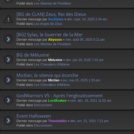
Publié dans
Les Marinas de Poséidon
[BG de CLAN] Zeus, Roi des Dieux
Dernier message par
Asclépias
«
dim. sept. 14, 2025 2:24 am
Publié dans
Les Anges de Zeus
[BG] Sylas, le Guerrier de la Mer
Dernier message par
Abyssos
«
mer. août 06, 2025 5:11 pm
Publié dans
Les Marinas de Poséidon
BG de Mélusine
Dernier message par
Melusine
«
dim. juin 29, 2025 7:10 am
Publié dans
Les Chevaliers d'Athéna
Mictlan, le silence qui écorche
Dernier message par
Mictlan
«
jeu. mai 15, 2025 1:33 pm
Publié dans
Les Chevaliers d'Athéna
GodWarriors V5 : Après l'engloutissement
Dernier message par
LordKraken
«
mer. déc. 29, 2021 11:02 am
Publié dans
Discussions
Event Halloween
Dernier message par
Theodoklès
«
dim. oct. 31, 2021 7:21 pm
Publié dans
Discussions