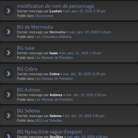
modification de nom de personnage
Dernier message par
Lushen
«
lun. janv. 05, 2026 2:39 pm
Publié dans
Discussions
BG de Mermedia
Dernier message par
Mermedia
«
sam. janv. 03, 2026 5:14 pm
Publié dans
Les Chevaliers d'Athéna
BG Isaac
Dernier message par
Isaac
«
jeu. janv. 01, 2026 1:39 pm
Publié dans
Les Marinas de Poséidon
BG Cobra
Dernier message par
Cobra
«
mar. déc. 30, 2025 11:45 pm
Publié dans
Les Marinas de Poséidon
BG Astinos
Dernier message par
Astinos
«
mar. déc. 30, 2025 4:30 pm
Publié dans
Les Marinas de Poséidon
BG Selenia
Dernier message par
Selenia
«
lun. déc. 29, 2025 4:06 pm
Publié dans
[BG] Les Rebelles
BG Nyssa (Une vague d'espoir)
Dernier message par
Sov3liss
«
mer. déc. 03, 2025 4:38 pm