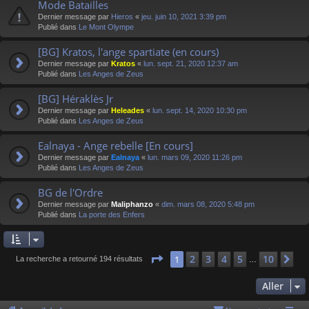
Mode Batailles
Dernier message par
Hieros
«
jeu. juin 10, 2021 3:39 pm
Publié dans
Le Mont Olympe
[BG] Kratos, l'ange spartiate (en cours)
Dernier message par
Kratos
«
lun. sept. 21, 2020 12:37 am
Publié dans
Les Anges de Zeus
[BG] Héraklès Jr
Dernier message par
Heleades
«
lun. sept. 14, 2020 10:30 pm
Publié dans
Les Anges de Zeus
Ealnaya - Ange rebelle [En cours]
Dernier message par
Ealnaya
«
lun. mars 09, 2020 11:26 pm
Publié dans
Les Anges de Zeus
BG de l'Ordre
Dernier message par
Maliphanzo
«
dim. mars 08, 2020 5:48 pm
Publié dans
La porte des Enfers
Page
1
sur
10
2
3
4
5
10
1
Su
La recherche a retourné 194 résultats
…
Aller