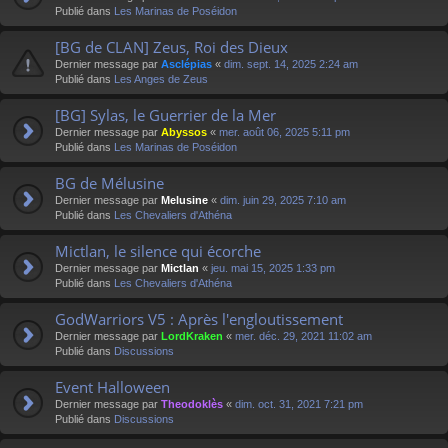
Publié dans
Les Marinas de Poséidon
[BG de CLAN] Zeus, Roi des Dieux
Dernier message par
Asclépias
«
dim. sept. 14, 2025 2:24 am
Publié dans
Les Anges de Zeus
[BG] Sylas, le Guerrier de la Mer
Dernier message par
Abyssos
«
mer. août 06, 2025 5:11 pm
Publié dans
Les Marinas de Poséidon
BG de Mélusine
Dernier message par
Melusine
«
dim. juin 29, 2025 7:10 am
Publié dans
Les Chevaliers d'Athéna
Mictlan, le silence qui écorche
Dernier message par
Mictlan
«
jeu. mai 15, 2025 1:33 pm
Publié dans
Les Chevaliers d'Athéna
GodWarriors V5 : Après l'engloutissement
Dernier message par
LordKraken
«
mer. déc. 29, 2021 11:02 am
Publié dans
Discussions
Event Halloween
Dernier message par
Theodoklès
«
dim. oct. 31, 2021 7:21 pm
Publié dans
Discussions