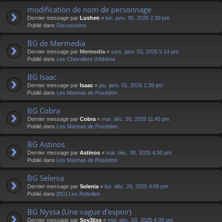
modification de nom de personnage
Dernier message par
Lushen
«
lun. janv. 05, 2026 2:39 pm
Publié dans
Discussions
BG de Mermedia
Dernier message par
Mermedia
«
sam. janv. 03, 2026 5:14 pm
Publié dans
Les Chevaliers d'Athéna
BG Isaac
Dernier message par
Isaac
«
jeu. janv. 01, 2026 1:39 pm
Publié dans
Les Marinas de Poséidon
BG Cobra
Dernier message par
Cobra
«
mar. déc. 30, 2025 11:45 pm
Publié dans
Les Marinas de Poséidon
BG Astinos
Dernier message par
Astinos
«
mar. déc. 30, 2025 4:30 pm
Publié dans
Les Marinas de Poséidon
BG Selenia
Dernier message par
Selenia
«
lun. déc. 29, 2025 4:06 pm
Publié dans
[BG] Les Rebelles
BG Nyssa (Une vague d'espoir)
Dernier message par
Sov3liss
«
mer. déc. 03, 2025 4:38 pm