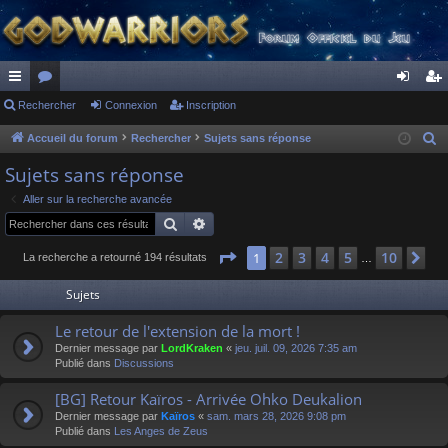
ac
Rechercher
or
Connexion
Inscription
on
ns
co
u
ne
cri
Accueil du forum
Rechercher
Sujets sans réponse
R
e
ur
m
xi
pti
Sujets sans réponse
c
ci
s
on
on
Aller sur la recherche avancée
h
Rechercher
Recherche avancée
s
e
r
Page
1
sur
10
2
3
4
5
10
1
Su
La recherche a retourné 194 résultats
…
c
Sujets
h
e
Le retour de l'extension de la mort !
r
Dernier message par
LordKraken
«
jeu. juil. 09, 2026 7:35 am
Publié dans
Discussions
[BG] Retour Kaïros - Arrivée Ohko Deukalion
Dernier message par
Kaïros
«
sam. mars 28, 2026 9:08 pm
Publié dans
Les Anges de Zeus