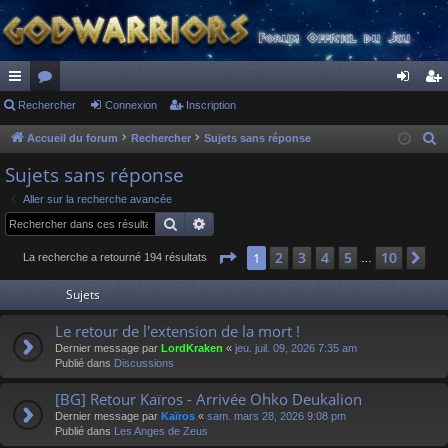
ac
Rechercher
or
Connexion
Inscription
on
ns
co
u
ne
cri
Accueil du forum
Rechercher
Sujets sans réponse
R
e
ur
m
xi
pti
Sujets sans réponse
c
ci
s
on
on
Aller sur la recherche avancée
h
Rechercher
Recherche avancée
s
e
r
Page
1
sur
10
2
3
4
5
10
1
Su
La recherche a retourné 194 résultats
…
c
Sujets
h
e
Le retour de l'extension de la mort !
r
Dernier message par
LordKraken
«
jeu. juil. 09, 2026 7:35 am
Publié dans
Discussions
[BG] Retour Kaïros - Arrivée Ohko Deukalion
Dernier message par
Kaïros
«
sam. mars 28, 2026 9:08 pm
Publié dans
Les Anges de Zeus