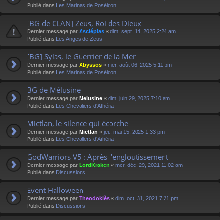
Publié dans
Les Marinas de Poséidon
[BG de CLAN] Zeus, Roi des Dieux
Dernier message par
Asclépias
«
dim. sept. 14, 2025 2:24 am
Publié dans
Les Anges de Zeus
[BG] Sylas, le Guerrier de la Mer
Dernier message par
Abyssos
«
mer. août 06, 2025 5:11 pm
Publié dans
Les Marinas de Poséidon
BG de Mélusine
Dernier message par
Melusine
«
dim. juin 29, 2025 7:10 am
Publié dans
Les Chevaliers d'Athéna
Mictlan, le silence qui écorche
Dernier message par
Mictlan
«
jeu. mai 15, 2025 1:33 pm
Publié dans
Les Chevaliers d'Athéna
GodWarriors V5 : Après l'engloutissement
Dernier message par
LordKraken
«
mer. déc. 29, 2021 11:02 am
Publié dans
Discussions
Event Halloween
Dernier message par
Theodoklès
«
dim. oct. 31, 2021 7:21 pm
Publié dans
Discussions