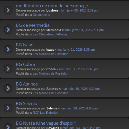
modification de nom de personnage
Dernier message par
Lushen
«
lun. janv. 05, 2026 2:39 pm
Publié dans
Discussions
BG de Mermedia
Dernier message par
Mermedia
«
sam. janv. 03, 2026 5:14 pm
Publié dans
Les Chevaliers d'Athéna
BG Isaac
Dernier message par
Isaac
«
jeu. janv. 01, 2026 1:39 pm
Publié dans
Les Marinas de Poséidon
BG Cobra
Dernier message par
Cobra
«
mar. déc. 30, 2025 11:45 pm
Publié dans
Les Marinas de Poséidon
BG Astinos
Dernier message par
Astinos
«
mar. déc. 30, 2025 4:30 pm
Publié dans
Les Marinas de Poséidon
BG Selenia
Dernier message par
Selenia
«
lun. déc. 29, 2025 4:06 pm
Publié dans
[BG] Les Rebelles
BG Nyssa (Une vague d'espoir)
Dernier message par
Sov3liss
«
mer. déc. 03, 2025 4:38 pm