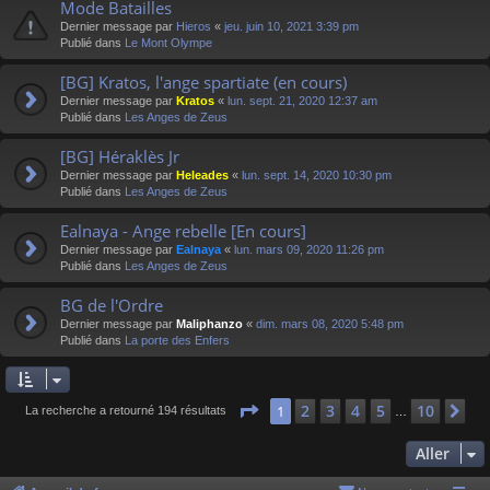
Mode Batailles
Dernier message par
Hieros
«
jeu. juin 10, 2021 3:39 pm
Publié dans
Le Mont Olympe
[BG] Kratos, l'ange spartiate (en cours)
Dernier message par
Kratos
«
lun. sept. 21, 2020 12:37 am
Publié dans
Les Anges de Zeus
[BG] Héraklès Jr
Dernier message par
Heleades
«
lun. sept. 14, 2020 10:30 pm
Publié dans
Les Anges de Zeus
Ealnaya - Ange rebelle [En cours]
Dernier message par
Ealnaya
«
lun. mars 09, 2020 11:26 pm
Publié dans
Les Anges de Zeus
BG de l'Ordre
Dernier message par
Maliphanzo
«
dim. mars 08, 2020 5:48 pm
Publié dans
La porte des Enfers
Page
1
sur
10
2
3
4
5
10
1
Su
La recherche a retourné 194 résultats
…
Aller