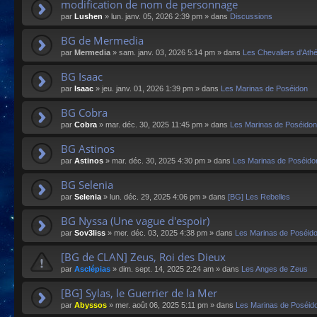
modification de nom de personnage
par
Lushen
»
lun. janv. 05, 2026 2:39 pm
» dans
Discussions
BG de Mermedia
par
Mermedia
»
sam. janv. 03, 2026 5:14 pm
» dans
Les Chevaliers d'Ath
BG Isaac
par
Isaac
»
jeu. janv. 01, 2026 1:39 pm
» dans
Les Marinas de Poséidon
BG Cobra
par
Cobra
»
mar. déc. 30, 2025 11:45 pm
» dans
Les Marinas de Poséidon
BG Astinos
par
Astinos
»
mar. déc. 30, 2025 4:30 pm
» dans
Les Marinas de Poséido
BG Selenia
par
Selenia
»
lun. déc. 29, 2025 4:06 pm
» dans
[BG] Les Rebelles
BG Nyssa (Une vague d'espoir)
par
Sov3liss
»
mer. déc. 03, 2025 4:38 pm
» dans
Les Marinas de Poséid
[BG de CLAN] Zeus, Roi des Dieux
par
Asclépias
»
dim. sept. 14, 2025 2:24 am
» dans
Les Anges de Zeus
[BG] Sylas, le Guerrier de la Mer
par
Abyssos
»
mer. août 06, 2025 5:11 pm
» dans
Les Marinas de Poséid