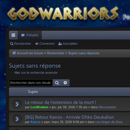
Forums
ac
Rechercher
Connexion
Inscription
co
Accueil du forum
Rechercher
Sujets sans réponse
ur
Sujets sans réponse
ci
Aller sur la recherche avancée
s
Rechercher
Recherche avancée
Sujets
Le retour de l'extension de la mort !
par
LordKraken
»
jeu. juil. 09, 2026 7:35 am
» dans
Discussions
[BG] Retour Kaïros - Arrivée Ohko Deukalion
par
Kaïros
»
sam. mars 28, 2026 9:08 pm
» dans
Les Anges de Zeus