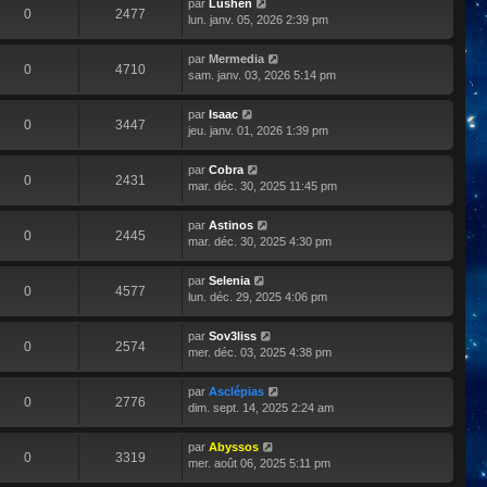
par
Lushen
0
2477
lun. janv. 05, 2026 2:39 pm
par
Mermedia
0
4710
sam. janv. 03, 2026 5:14 pm
par
Isaac
0
3447
jeu. janv. 01, 2026 1:39 pm
par
Cobra
0
2431
mar. déc. 30, 2025 11:45 pm
par
Astinos
0
2445
mar. déc. 30, 2025 4:30 pm
par
Selenia
0
4577
lun. déc. 29, 2025 4:06 pm
par
Sov3liss
0
2574
mer. déc. 03, 2025 4:38 pm
par
Asclépias
0
2776
dim. sept. 14, 2025 2:24 am
par
Abyssos
0
3319
mer. août 06, 2025 5:11 pm