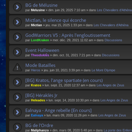
BG de Mélusine
par
Melusine
»
dim. juin 29, 2025 7:10 am
» dans
Les Chevaliers d'Athéna
Mictlan, le silence qui écorche
par
Mictlan
»
jeu. mai 15, 2025 1:33 pm
» dans
Les Chevaliers d'Athéna
GodWarriors V5 : Après l'engloutissement
par
LordKraken
»
mer. déc. 29, 2021 11:02 am
» dans
Discussions
Event Halloween
par
Theodoklès
»
dim. oct. 31, 2021 7:21 pm
» dans
Discussions
Mode Batailles
par
Hieros
»
jeu. juin 10, 2021 3:39 pm
» dans
Le Mont Olympe
[BG] Kratos, l'ange spartiate (en cours)
par
Kratos
»
lun. sept. 21, 2020 12:37 am
» dans
Les Anges de Zeus
[BG] Héraklès Jr
par
Heleades
»
lun. sept. 14, 2020 10:30 pm
» dans
Les Anges de Zeus
Ealnaya - Ange rebelle [En cours]
par
Ealnaya
»
lun. mars 09, 2020 11:26 pm
» dans
Les Anges de Zeus
BG de l'Ordre
par
Maliphanzo
»
dim. mars 08, 2020 5:48 pm
» dans
La porte des Enfers