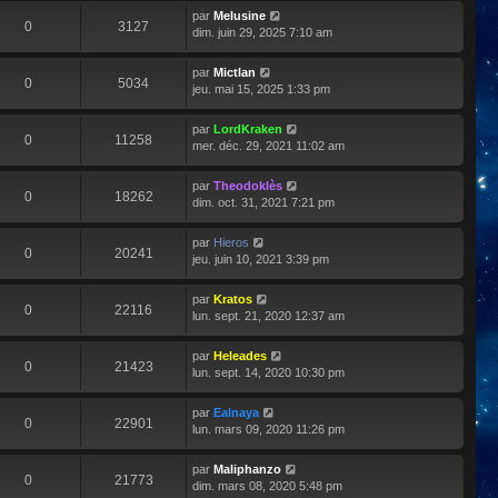
par
Melusine
0
3127
dim. juin 29, 2025 7:10 am
par
Mictlan
0
5034
jeu. mai 15, 2025 1:33 pm
par
LordKraken
0
11258
mer. déc. 29, 2021 11:02 am
par
Theodoklès
0
18262
dim. oct. 31, 2021 7:21 pm
par
Hieros
0
20241
jeu. juin 10, 2021 3:39 pm
par
Kratos
0
22116
lun. sept. 21, 2020 12:37 am
par
Heleades
0
21423
lun. sept. 14, 2020 10:30 pm
par
Ealnaya
0
22901
lun. mars 09, 2020 11:26 pm
par
Maliphanzo
0
21773
dim. mars 08, 2020 5:48 pm