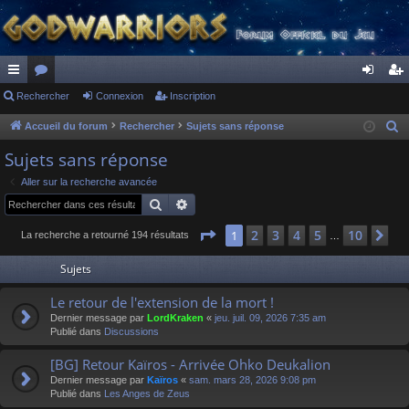
ac
Rechercher
or
Connexion
Inscription
on
ns
co
u
ne
cri
Accueil du forum
Rechercher
Sujets sans réponse
R
e
ur
m
xi
pti
Sujets sans réponse
c
ci
s
on
on
Aller sur la recherche avancée
h
Rechercher
Recherche avancée
s
e
r
Page
1
sur
10
2
3
4
5
10
1
Su
La recherche a retourné 194 résultats
…
c
Sujets
h
e
Le retour de l'extension de la mort !
r
Dernier message par
LordKraken
«
jeu. juil. 09, 2026 7:35 am
Publié dans
Discussions
[BG] Retour Kaïros - Arrivée Ohko Deukalion
Dernier message par
Kaïros
«
sam. mars 28, 2026 9:08 pm
Publié dans
Les Anges de Zeus