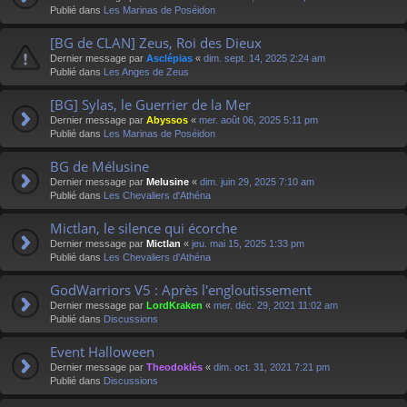
Publié dans
Les Marinas de Poséidon
[BG de CLAN] Zeus, Roi des Dieux
Dernier message par
Asclépias
«
dim. sept. 14, 2025 2:24 am
Publié dans
Les Anges de Zeus
[BG] Sylas, le Guerrier de la Mer
Dernier message par
Abyssos
«
mer. août 06, 2025 5:11 pm
Publié dans
Les Marinas de Poséidon
BG de Mélusine
Dernier message par
Melusine
«
dim. juin 29, 2025 7:10 am
Publié dans
Les Chevaliers d'Athéna
Mictlan, le silence qui écorche
Dernier message par
Mictlan
«
jeu. mai 15, 2025 1:33 pm
Publié dans
Les Chevaliers d'Athéna
GodWarriors V5 : Après l'engloutissement
Dernier message par
LordKraken
«
mer. déc. 29, 2021 11:02 am
Publié dans
Discussions
Event Halloween
Dernier message par
Theodoklès
«
dim. oct. 31, 2021 7:21 pm
Publié dans
Discussions