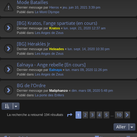
Mode Batailles
Dernier message par
Hieros
«
jeu. juin 10, 2021 3:39 pm
Publié dans
Le Mont Olympe
[BG] Kratos, l'ange spartiate (en cours)
Dernier message par
Kratos
«
lun. sept. 21, 2020 12:37 am
Publié dans
Les Anges de Zeus
[BG] Héraklès Jr
Dernier message par
Heleades
«
lun. sept. 14, 2020 10:30 pm
Publié dans
Les Anges de Zeus
Ealnaya - Ange rebelle [En cours]
Dernier message par
Ealnaya
«
lun. mars 09, 2020 11:26 pm
Publié dans
Les Anges de Zeus
BG de l'Ordre
Dernier message par
Maliphanzo
«
dim. mars 08, 2020 5:48 pm
Publié dans
La porte des Enfers
Page
1
sur
10
2
3
4
5
10
1
Su
La recherche a retourné 194 résultats
…
Aller