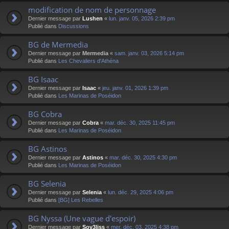
modification de nom de personnage
Dernier message par
Lushen
«
lun. janv. 05, 2026 2:39 pm
Publié dans
Discussions
BG de Mermedia
Dernier message par
Mermedia
«
sam. janv. 03, 2026 5:14 pm
Publié dans
Les Chevaliers d'Athéna
BG Isaac
Dernier message par
Isaac
«
jeu. janv. 01, 2026 1:39 pm
Publié dans
Les Marinas de Poséidon
BG Cobra
Dernier message par
Cobra
«
mar. déc. 30, 2025 11:45 pm
Publié dans
Les Marinas de Poséidon
BG Astinos
Dernier message par
Astinos
«
mar. déc. 30, 2025 4:30 pm
Publié dans
Les Marinas de Poséidon
BG Selenia
Dernier message par
Selenia
«
lun. déc. 29, 2025 4:06 pm
Publié dans
[BG] Les Rebelles
BG Nyssa (Une vague d'espoir)
Dernier message par
Sov3liss
«
mer. déc. 03, 2025 4:38 pm