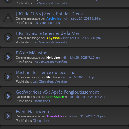
Publié dans
Les Marinas de Poséidon
[BG de CLAN] Zeus, Roi des Dieux
Dernier message par
Asclépias
«
dim. sept. 14, 2025 2:24 am
Publié dans
Les Anges de Zeus
[BG] Sylas, le Guerrier de la Mer
Dernier message par
Abyssos
«
mer. août 06, 2025 5:11 pm
Publié dans
Les Marinas de Poséidon
BG de Mélusine
Dernier message par
Melusine
«
dim. juin 29, 2025 7:10 am
Publié dans
Les Chevaliers d'Athéna
Mictlan, le silence qui écorche
Dernier message par
Mictlan
«
jeu. mai 15, 2025 1:33 pm
Publié dans
Les Chevaliers d'Athéna
GodWarriors V5 : Après l'engloutissement
Dernier message par
LordKraken
«
mer. déc. 29, 2021 11:02 am
Publié dans
Discussions
Event Halloween
Dernier message par
Theodoklès
«
dim. oct. 31, 2021 7:21 pm
Publié dans
Discussions