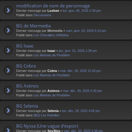
modification de nom de personnage
Dernier message par
Lushen
«
lun. janv. 05, 2026 2:39 pm
Publié dans
Discussions
BG de Mermedia
Dernier message par
Mermedia
«
sam. janv. 03, 2026 5:14 pm
Publié dans
Les Chevaliers d'Athéna
BG Isaac
Dernier message par
Isaac
«
jeu. janv. 01, 2026 1:39 pm
Publié dans
Les Marinas de Poséidon
BG Cobra
Dernier message par
Cobra
«
mar. déc. 30, 2025 11:45 pm
Publié dans
Les Marinas de Poséidon
BG Astinos
Dernier message par
Astinos
«
mar. déc. 30, 2025 4:30 pm
Publié dans
Les Marinas de Poséidon
BG Selenia
Dernier message par
Selenia
«
lun. déc. 29, 2025 4:06 pm
Publié dans
[BG] Les Rebelles
BG Nyssa (Une vague d'espoir)
Dernier message par
Sov3liss
«
mer. déc. 03, 2025 4:38 pm