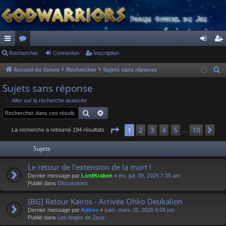
ac
Rechercher
or
Connexion
Inscription
on
ns
co
u
ne
cri
Accueil du forum
Rechercher
Sujets sans réponse
R
e
ur
m
xi
pti
Sujets sans réponse
c
ci
s
on
on
Aller sur la recherche avancée
h
Rechercher
Recherche avancée
s
e
r
Page
1
sur
10
2
3
4
5
10
1
Su
La recherche a retourné 194 résultats
…
c
Sujets
h
e
Le retour de l'extension de la mort !
r
Dernier message par
LordKraken
«
jeu. juil. 09, 2026 7:35 am
Publié dans
Discussions
[BG] Retour Kaïros - Arrivée Ohko Deukalion
Dernier message par
Kaïros
«
sam. mars 28, 2026 9:08 pm
Publié dans
Les Anges de Zeus