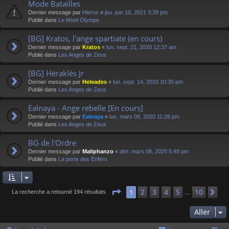
Mode Batailles
Dernier message par
Hieros
«
jeu. juin 10, 2021 3:39 pm
Publié dans
Le Mont Olympe
[BG] Kratos, l'ange spartiate (en cours)
Dernier message par
Kratos
«
lun. sept. 21, 2020 12:37 am
Publié dans
Les Anges de Zeus
[BG] Héraklès Jr
Dernier message par
Heleades
«
lun. sept. 14, 2020 10:30 pm
Publié dans
Les Anges de Zeus
Ealnaya - Ange rebelle [En cours]
Dernier message par
Ealnaya
«
lun. mars 09, 2020 11:26 pm
Publié dans
Les Anges de Zeus
BG de l'Ordre
Dernier message par
Maliphanzo
«
dim. mars 08, 2020 5:48 pm
Publié dans
La porte des Enfers
Page
1
sur
10
2
3
4
5
10
1
Su
La recherche a retourné 194 résultats
…
Aller