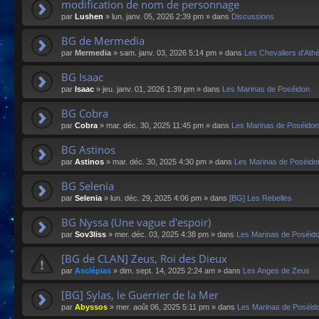
modification de nom de personnage
par
Lushen
»
lun. janv. 05, 2026 2:39 pm
» dans
Discussions
BG de Mermedia
par
Mermedia
»
sam. janv. 03, 2026 5:14 pm
» dans
Les Chevaliers d'Ath
BG Isaac
par
Isaac
»
jeu. janv. 01, 2026 1:39 pm
» dans
Les Marinas de Poséidon
BG Cobra
par
Cobra
»
mar. déc. 30, 2025 11:45 pm
» dans
Les Marinas de Poséidon
BG Astinos
par
Astinos
»
mar. déc. 30, 2025 4:30 pm
» dans
Les Marinas de Poséido
BG Selenia
par
Selenia
»
lun. déc. 29, 2025 4:06 pm
» dans
[BG] Les Rebelles
BG Nyssa (Une vague d'espoir)
par
Sov3liss
»
mer. déc. 03, 2025 4:38 pm
» dans
Les Marinas de Poséid
[BG de CLAN] Zeus, Roi des Dieux
par
Asclépias
»
dim. sept. 14, 2025 2:24 am
» dans
Les Anges de Zeus
[BG] Sylas, le Guerrier de la Mer
par
Abyssos
»
mer. août 06, 2025 5:11 pm
» dans
Les Marinas de Poséid