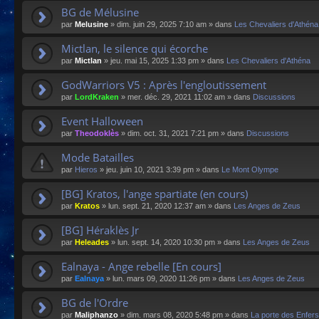
BG de Mélusine
par
Melusine
»
dim. juin 29, 2025 7:10 am
» dans
Les Chevaliers d'Athéna
Mictlan, le silence qui écorche
par
Mictlan
»
jeu. mai 15, 2025 1:33 pm
» dans
Les Chevaliers d'Athéna
GodWarriors V5 : Après l'engloutissement
par
LordKraken
»
mer. déc. 29, 2021 11:02 am
» dans
Discussions
Event Halloween
par
Theodoklès
»
dim. oct. 31, 2021 7:21 pm
» dans
Discussions
Mode Batailles
par
Hieros
»
jeu. juin 10, 2021 3:39 pm
» dans
Le Mont Olympe
[BG] Kratos, l'ange spartiate (en cours)
par
Kratos
»
lun. sept. 21, 2020 12:37 am
» dans
Les Anges de Zeus
[BG] Héraklès Jr
par
Heleades
»
lun. sept. 14, 2020 10:30 pm
» dans
Les Anges de Zeus
Ealnaya - Ange rebelle [En cours]
par
Ealnaya
»
lun. mars 09, 2020 11:26 pm
» dans
Les Anges de Zeus
BG de l'Ordre
par
Maliphanzo
»
dim. mars 08, 2020 5:48 pm
» dans
La porte des Enfers