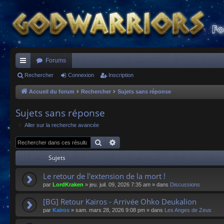
Forums
ac
Rechercher
Connexion
Inscription
co
Accueil du forum
Rechercher
Sujets sans réponse
ur
Sujets sans réponse
ci
Aller sur la recherche avancée
s
Rechercher
Recherche avancée
Sujets
Le retour de l'extension de la mort !
par
LordKraken
»
jeu. juil. 09, 2026 7:35 am
» dans
Discussions
[BG] Retour Kaïros - Arrivée Ohko Deukalion
par
Kaïros
»
sam. mars 28, 2026 9:08 pm
» dans
Les Anges de Zeus