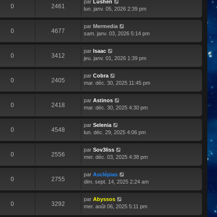
par
Lushen
0
2461
lun. janv. 05, 2026 2:39 pm
par
Mermedia
0
4677
sam. janv. 03, 2026 5:14 pm
par
Isaac
0
3412
jeu. janv. 01, 2026 1:39 pm
par
Cobra
0
2405
mar. déc. 30, 2025 11:45 pm
par
Astinos
0
2418
mar. déc. 30, 2025 4:30 pm
par
Selenia
0
4548
lun. déc. 29, 2025 4:06 pm
par
Sov3liss
0
2556
mer. déc. 03, 2025 4:38 pm
par
Asclépias
0
2755
dim. sept. 14, 2025 2:24 am
par
Abyssos
0
3292
mer. août 06, 2025 5:11 pm