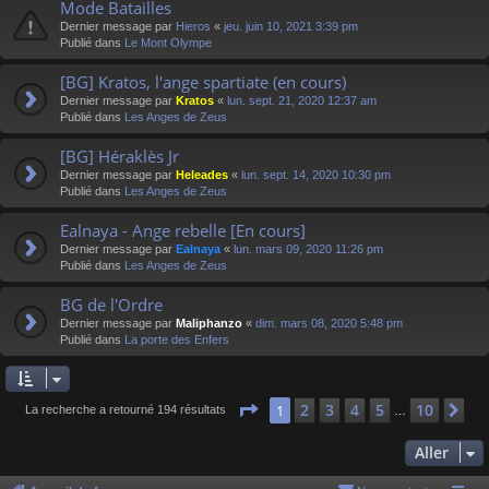
Mode Batailles
Dernier message par
Hieros
«
jeu. juin 10, 2021 3:39 pm
Publié dans
Le Mont Olympe
[BG] Kratos, l'ange spartiate (en cours)
Dernier message par
Kratos
«
lun. sept. 21, 2020 12:37 am
Publié dans
Les Anges de Zeus
[BG] Héraklès Jr
Dernier message par
Heleades
«
lun. sept. 14, 2020 10:30 pm
Publié dans
Les Anges de Zeus
Ealnaya - Ange rebelle [En cours]
Dernier message par
Ealnaya
«
lun. mars 09, 2020 11:26 pm
Publié dans
Les Anges de Zeus
BG de l'Ordre
Dernier message par
Maliphanzo
«
dim. mars 08, 2020 5:48 pm
Publié dans
La porte des Enfers
Page
1
sur
10
2
3
4
5
10
1
Su
La recherche a retourné 194 résultats
…
Aller