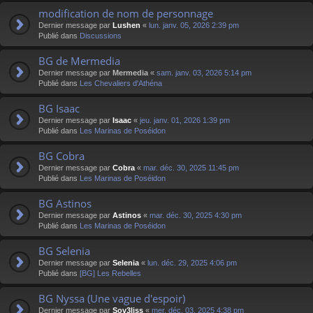
modification de nom de personnage
Dernier message par
Lushen
«
lun. janv. 05, 2026 2:39 pm
Publié dans
Discussions
BG de Mermedia
Dernier message par
Mermedia
«
sam. janv. 03, 2026 5:14 pm
Publié dans
Les Chevaliers d'Athéna
BG Isaac
Dernier message par
Isaac
«
jeu. janv. 01, 2026 1:39 pm
Publié dans
Les Marinas de Poséidon
BG Cobra
Dernier message par
Cobra
«
mar. déc. 30, 2025 11:45 pm
Publié dans
Les Marinas de Poséidon
BG Astinos
Dernier message par
Astinos
«
mar. déc. 30, 2025 4:30 pm
Publié dans
Les Marinas de Poséidon
BG Selenia
Dernier message par
Selenia
«
lun. déc. 29, 2025 4:06 pm
Publié dans
[BG] Les Rebelles
BG Nyssa (Une vague d'espoir)
Dernier message par
Sov3liss
«
mer. déc. 03, 2025 4:38 pm