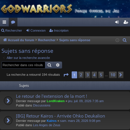
ac
Rechercher
or
Connexion
Inscription
on
ns
co
u
ne
cri
Accueil du forum
Rechercher
Sujets sans réponse
R
e
ur
m
xi
pti
Sujets sans réponse
c
ci
s
on
on
Aller sur la recherche avancée
h
Rechercher
Recherche avancée
s
e
r
Page
1
sur
10
2
3
4
5
10
1
Su
La recherche a retourné 194 résultats
…
c
Sujets
h
e
Le retour de l'extension de la mort !
r
Dernier message par
LordKraken
«
jeu. juil. 09, 2026 7:35 am
Publié dans
Discussions
[BG] Retour Kaïros - Arrivée Ohko Deukalion
Dernier message par
Kaïros
«
sam. mars 28, 2026 9:08 pm
Publié dans
Les Anges de Zeus