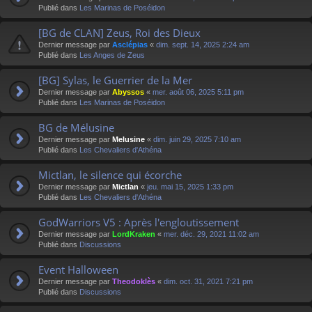
Publié dans
Les Marinas de Poséidon
[BG de CLAN] Zeus, Roi des Dieux
Dernier message par
Asclépias
«
dim. sept. 14, 2025 2:24 am
Publié dans
Les Anges de Zeus
[BG] Sylas, le Guerrier de la Mer
Dernier message par
Abyssos
«
mer. août 06, 2025 5:11 pm
Publié dans
Les Marinas de Poséidon
BG de Mélusine
Dernier message par
Melusine
«
dim. juin 29, 2025 7:10 am
Publié dans
Les Chevaliers d'Athéna
Mictlan, le silence qui écorche
Dernier message par
Mictlan
«
jeu. mai 15, 2025 1:33 pm
Publié dans
Les Chevaliers d'Athéna
GodWarriors V5 : Après l'engloutissement
Dernier message par
LordKraken
«
mer. déc. 29, 2021 11:02 am
Publié dans
Discussions
Event Halloween
Dernier message par
Theodoklès
«
dim. oct. 31, 2021 7:21 pm
Publié dans
Discussions